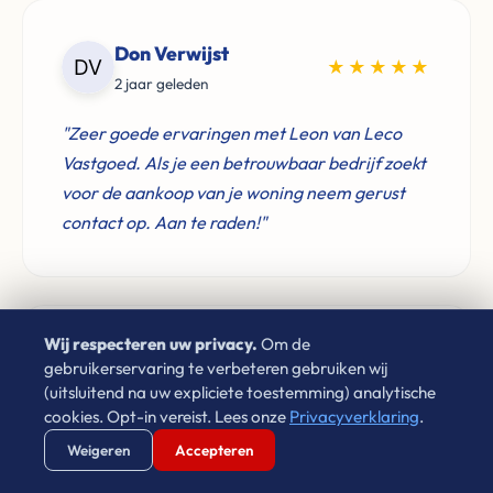
Don Verwijst
★★★★★
2 jaar geleden
"Zeer goede ervaringen met Leon van Leco
Vastgoed. Als je een betrouwbaar bedrijf zoekt
voor de aankoop van je woning neem gerust
contact op. Aan te raden!"
Wij respecteren uw privacy.
Om de
Laura Cornet
gebruikerservaring te verbeteren gebruiken wij
★★★★★
4 jaar geleden
(uitsluitend na uw expliciete toestemming) analytische
cookies. Opt-in vereist. Lees onze
Privacyverklaring
.
"Sinds 2009 heb ik via Leon gehuurd in
Verstuur WhatsApp
Bel Ons Direct
Weigeren
Accepteren
Eindhoven. Hij is netjes, vriendelijk en zorgt