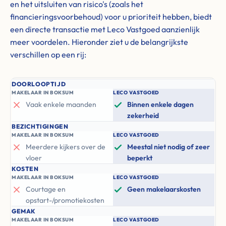
en het uitsluiten van risico's (zoals het
financieringsvoorbehoud) voor u prioriteit hebben, biedt
een directe transactie met Leco Vastgoed aanzienlijk
meer voordelen. Hieronder ziet u de belangrijkste
verschillen op een rij:
DOORLOOPTIJD
MAKELAAR IN BOKSUM
LECO VASTGOED
Vaak enkele maanden
Binnen enkele dagen
zekerheid
BEZICHTIGINGEN
MAKELAAR IN BOKSUM
LECO VASTGOED
Meerdere kijkers over de
Meestal niet nodig of zeer
vloer
beperkt
KOSTEN
MAKELAAR IN BOKSUM
LECO VASTGOED
Courtage en
Geen makelaarskosten
opstart-/promotiekosten
GEMAK
MAKELAAR IN BOKSUM
LECO VASTGOED