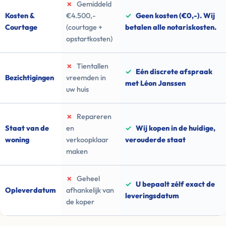
✗
Gemiddeld
Kosten &
€4.500,-
✓
Geen kosten (€0,-). Wij
Courtage
(courtage +
betalen alle notariskosten.
opstartkosten)
✗
Tientallen
✓
Eén discrete afspraak
Bezichtigingen
vreemden in
met Léon Janssen
uw huis
✗
Repareren
Staat van de
en
✓
Wij kopen in de huidige,
woning
verkoopklaar
verouderde staat
maken
✗
Geheel
✓
U bepaalt zélf exact de
Opleverdatum
afhankelijk van
leveringsdatum
de koper