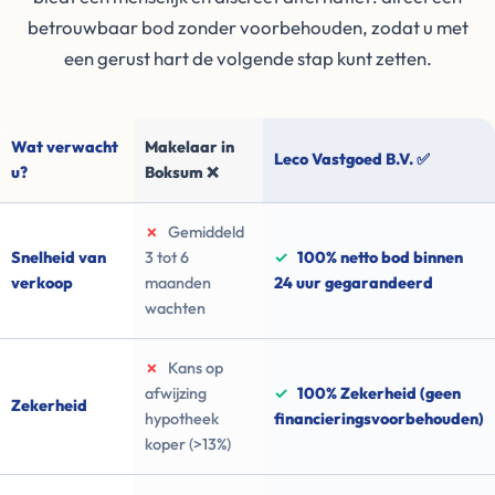
betrouwbaar bod zonder voorbehouden, zodat u met
een gerust hart de volgende stap kunt zetten.
Wat verwacht
Makelaar in
Leco Vastgoed B.V. ✅
u?
Boksum ❌
✗
Gemiddeld
Snelheid van
3 tot 6
✓
100% netto bod binnen
verkoop
maanden
24 uur gegarandeerd
wachten
✗
Kans op
afwijzing
✓
100% Zekerheid (geen
Zekerheid
hypotheek
financieringsvoorbehouden)
koper (>13%)