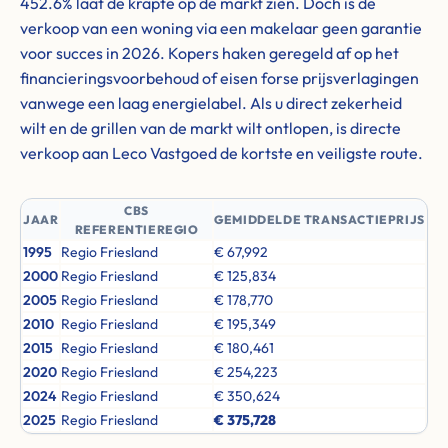
452.6% laat de krapte op de markt zien. Doch is de
verkoop van een woning via een makelaar geen garantie
voor succes in 2026. Kopers haken geregeld af op het
financieringsvoorbehoud of eisen forse prijsverlagingen
vanwege een laag energielabel. Als u direct zekerheid
wilt en de grillen van de markt wilt ontlopen, is directe
verkoop aan Leco Vastgoed de kortste en veiligste route.
CBS
JAAR
GEMIDDELDE TRANSACTIEPRIJS
REFERENTIEREGIO
1995
Regio Friesland
€ 67,992
2000
Regio Friesland
€ 125,834
2005
Regio Friesland
€ 178,770
2010
Regio Friesland
€ 195,349
2015
Regio Friesland
€ 180,461
2020
Regio Friesland
€ 254,223
2024
Regio Friesland
€ 350,624
2025
Regio Friesland
€ 375,728