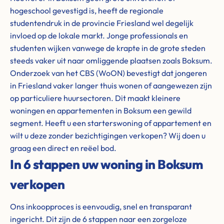
hogeschool gevestigd is, heeft de regionale
studentendruk in de provincie Friesland wel degelijk
invloed op de lokale markt. Jonge professionals en
studenten wijken vanwege de krapte in de grote steden
steeds vaker uit naar omliggende plaatsen zoals Boksum.
Onderzoek van het CBS (WoON) bevestigt dat jongeren
in Friesland vaker langer thuis wonen of aangewezen zijn
op particuliere huursectoren. Dit maakt kleinere
woningen en appartementen in Boksum een gewild
segment. Heeft u een starterswoning of appartement en
wilt u deze zonder bezichtigingen verkopen? Wij doen u
graag een direct en reëel bod.
In 6 stappen uw woning in Boksum
verkopen
Ons inkoopproces is eenvoudig, snel en transparant
ingericht. Dit zijn de 6 stappen naar een zorgeloze