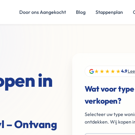
Door ons Aangekocht
Blog
Stappenplan
★★★★★
open in
4.9
Lee
Wat voor type
verkopen?
Selecteer uw type woni
yl – Ontvang
ontdekken. Wij kopen in