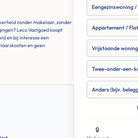
Eengezinswoning / R
 zekerheid zonder makelaar, zonder
Appartement / Fla
gingen? Leco Vastgoed koopt
id en bij interesse een
elaarskosten en geen
Vrijstaande woning 
Twee-onder-een-k
Anders (bijv. beleg
🔒
Boyl