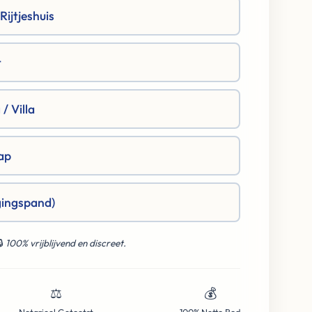
ijtjeshuis
t
/ Villa
ap
gingspand)
🔒
100% vrijblijvend en discreet.
⚖️
💰