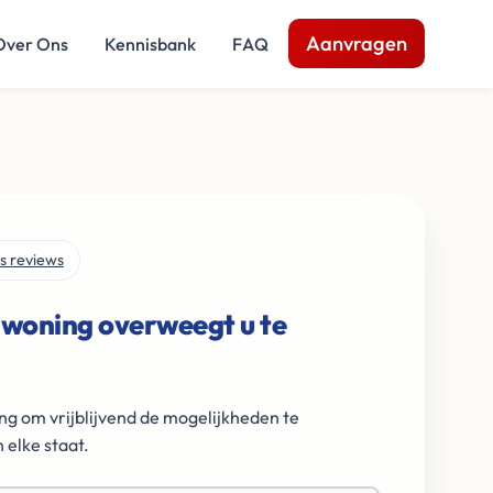
Aanvragen
Over Ons
Kennisbank
FAQ
s reviews
 woning overweegt u te
ng om vrijblijvend de mogelijkheden te
 elke staat.