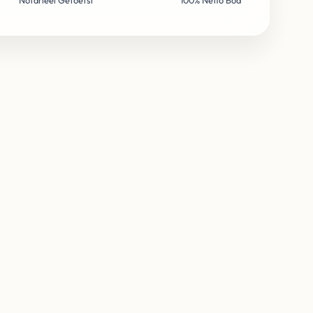
Notarieel Getoetst
100% Netto Bod