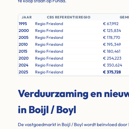
te koop staan op Funda.
JAAR
CBS REFERENTIEREGIO
GEM
1995
Regio Friesland
€ 67,992
2000
Regio Friesland
€ 125,834
2005
Regio Friesland
€ 178,770
2010
Regio Friesland
€ 195,349
2015
Regio Friesland
€ 180,461
2020
Regio Friesland
€ 254,223
2024
Regio Friesland
€ 350,624
2025
Regio Friesland
€ 375,728
Verduurzaming en nie
in Boijl / Boyl
De vastgoedmarkt in Boijl / Boyl wordt beïnvloed door 