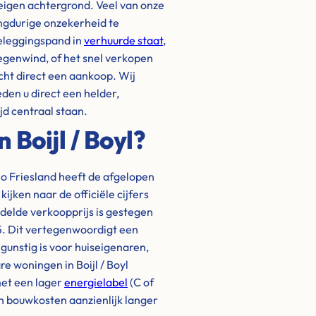
jn eigen achtergrond. Veel van onze
ngdurige onzekerheid te
beleggingspand in
verhuurde staat
,
tegenwind, of het snel verkopen
cht direct een aankoop. Wij
eden u direct een helder,
jd centraal staan.
 Boijl / Boyl?
io Friesland heeft de afgelopen
jken naar de officiële cijfers
ddelde verkoopprijs is gestegen
25. Dit vertegenwoordigt een
gunstig is voor huiseigenaren,
re woningen in Boijl / Boyl
et een lager
energielabel
(C of
en bouwkosten aanzienlijk langer