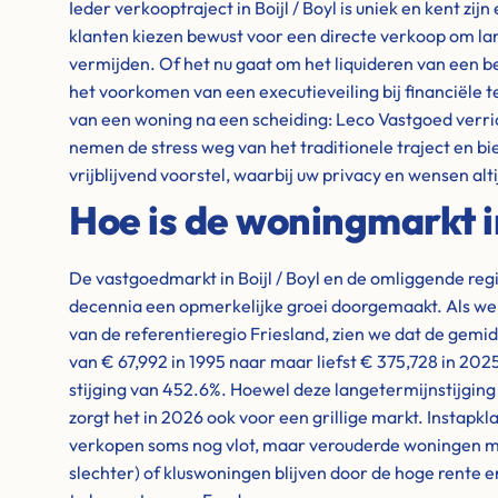
Ieder verkooptraject in Boijl / Boyl is uniek en kent zi
klanten kiezen bewust voor een directe verkoop om la
vermijden. Of het nu gaat om het liquideren van een 
het voorkomen van een executieveiling bij financiële 
van een woning na een scheiding: Leco Vastgoed verri
nemen de stress weg van het traditionele traject en bi
vrijblijvend voorstel, waarbij uw privacy en wensen alti
Hoe is de woningmarkt in
De vastgoedmarkt in Boijl / Boyl en de omliggende reg
decennia een opmerkelijke groei doorgemaakt. Als we ki
van de referentieregio Friesland, zien we dat de gemi
van € 67,992 in 1995 naar maar liefst € 375,728 in 20
stijging van 452.6%. Hoewel deze langetermijnstijging 
zorgt het in 2026 ook voor een grillige markt. Instapkla
verkopen soms nog vlot, maar verouderde woningen m
slechter) of kluswoningen blijven door de hoge rente 