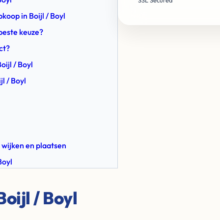
SSL Secured
koop in Boijl / Boyl
 beste keuze?
ct?
ijl / Boyl
l / Boyl
 wijken en plaatsen
Boyl
ijl / Boyl