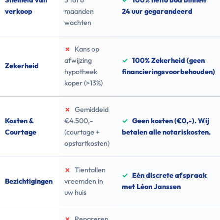
Snelheid van
3 tot 6
✓
100% netto bod binnen
verkoop
maanden
24 uur gegarandeerd
wachten
✗
Kans op
afwijzing
✓
100% Zekerheid (geen
Zekerheid
hypotheek
financieringsvoorbehouden)
koper (>13%)
✗
Gemiddeld
Kosten &
€4.500,-
✓
Geen kosten (€0,-). Wij
Courtage
(courtage +
betalen alle notariskosten.
opstartkosten)
✗
Tientallen
✓
Eén discrete afspraak
Bezichtigingen
vreemden in
met Léon Janssen
uw huis
✗
Repareren