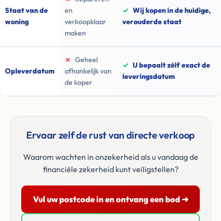
Staat van de
en
✓
Wij kopen in de huidige,
woning
verkoopklaar
verouderde staat
maken
✗
Geheel
✓
U bepaalt zélf exact de
Opleverdatum
afhankelijk van
leveringsdatum
de koper
Ervaar zelf de rust van directe verkoop
Waarom wachten in onzekerheid als u vandaag de
financiële zekerheid kunt veiligstellen?
Vul uw postcode in en ontvang een bod ➜