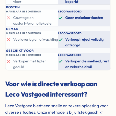
vloer
beperkt
KOSTEN
MAKELAAR IN BONTEBOK
LECO VASTGOED
Courtage en
Geen makelaarskosten
opstart-/promotiekosten
GEMAK
MAKELAAR IN BONTEBOK
LECO VASTGOED
Veel overleg en afwachting
Verkooptraject volledig
ontzorgd
GESCHIKT VOOR
MAKELAAR IN BONTEBOK
LECO VASTGOED
Verkoper met tijd en
Verkoper die snelheid, rust
geduld
en zekerheid wil
Voor wie is directe verkoop aan
Leco Vastgoed interessant?
Leco Vastgoed biedt een snelle en zekere oplossing voor
diverse situaties. Onze methode is bij uitstek geschikt