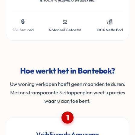
🔒
100% vrijblijvend en discreet.
🔒
⚖️
💰
SSL Secured
Notarieel Getoetst
100% Netto Bod
Hoe werkt het in Bontebok?
Uw woning verkopen hoeft geen maanden te duren.
Met ons transparante 3-stappenplan weet u precies
waar u aan toe bent:
1
Vrijblijvende Aanvraag