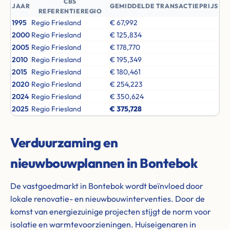
CBS
JAAR
GEMIDDELDE TRANSACTIEPRIJS
REFERENTIEREGIO
1995
Regio Friesland
€ 67,992
2000
Regio Friesland
€ 125,834
2005
Regio Friesland
€ 178,770
2010
Regio Friesland
€ 195,349
2015
Regio Friesland
€ 180,461
2020
Regio Friesland
€ 254,223
2024
Regio Friesland
€ 350,624
2025
Regio Friesland
€ 375,728
Verduurzaming en
nieuwbouwplannen in Bontebok
De vastgoedmarkt in Bontebok wordt beïnvloed door
lokale renovatie- en nieuwbouwinterventies. Door de
komst van energiezuinige projecten stijgt de norm voor
isolatie en warmtevoorzieningen. Huiseigenaren in