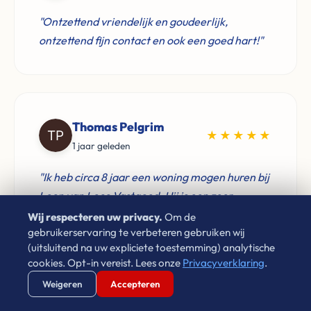
"Ontzettend vriendelijk en goudeerlijk,
ontzettend fijn contact en ook een goed hart!"
Thomas Pelgrim
★★★★★
1 jaar geleden
"Ik heb circa 8 jaar een woning mogen huren bij
Leon van Leco Vastgoed. Hij is een zeer
prettige huisbaas, komt zijn afspraken goed na
Wij respecteren uw privacy.
Om de
gebruikerservaring te verbeteren gebruiken wij
en zorgt dat problemen snel verholpen worden.
(uitsluitend na uw expliciete toestemming) analytische
Zeker een goed voorbeeld voor verhuurders"
cookies. Opt-in vereist. Lees onze
Privacyverklaring
.
Verstuur WhatsApp
Bel Ons Direct
Weigeren
Accepteren