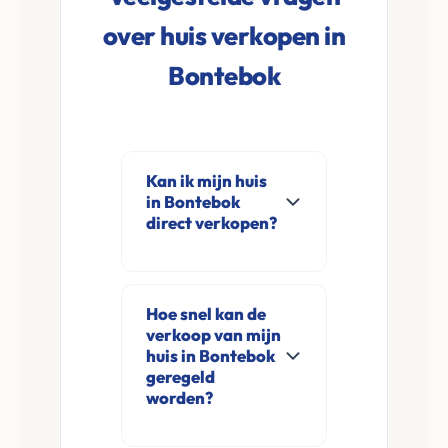
over huis verkopen in
Bontebok
Kan ik mijn huis
in Bontebok
direct verkopen?
Ja, Leco Vastgoed
koopt woningen
Hoe snel kan de
direct aan in
verkoop van mijn
Bontebok en
huis in Bontebok
omgeving. U
geregeld
worden?
verkoopt
rechtstreeks aan ons
Meestal ontvangt u