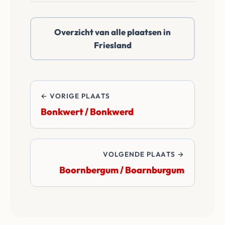
Bontebok of
daarbuiten. Wij
Overzicht van alle plaatsen in
betalen alle
Friesland
overdrachtskosten
en notariskosten van
de transactie.
← VORIGE PLAATS
Bonkwert / Bonkwerd
VOLGENDE PLAATS →
Boornbergum / Boarnburgum