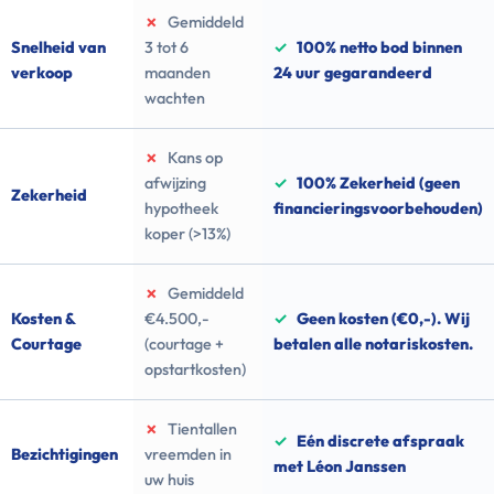
✗
Gemiddeld
Snelheid van
3 tot 6
✓
100% netto bod binnen
verkoop
maanden
24 uur gegarandeerd
wachten
✗
Kans op
afwijzing
✓
100% Zekerheid (geen
Zekerheid
hypotheek
financieringsvoorbehouden)
koper (>13%)
✗
Gemiddeld
Kosten &
€4.500,-
✓
Geen kosten (€0,-). Wij
Courtage
(courtage +
betalen alle notariskosten.
opstartkosten)
✗
Tientallen
✓
Eén discrete afspraak
Bezichtigingen
vreemden in
met Léon Janssen
uw huis