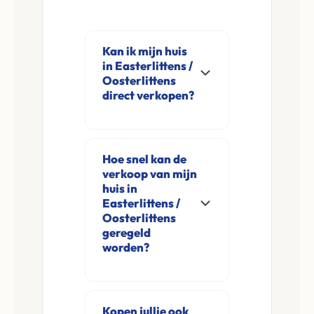
Kan ik mijn huis
in Easterlittens /
Oosterlittens
direct verkopen?
Ja, Leco Vastgoed
koopt woningen
Hoe snel kan de
direct aan in
verkoop van mijn
Easterlittens /
huis in
Oosterlittens en
Easterlittens /
Oosterlittens
omgeving. U
geregeld
verkoopt
worden?
rechtstreeks aan ons
Meestal ontvangt u
zonder
na de online
financieringsvoorbehoud
Kopen jullie ook