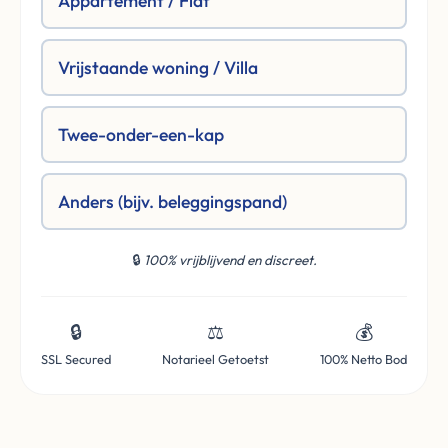
Appartement / Flat
Vrijstaande woning / Villa
Twee-onder-een-kap
Anders (bijv. beleggingspand)
🔒
100% vrijblijvend en discreet.
🔒
⚖️
💰
SSL Secured
Notarieel Getoetst
100% Netto Bod