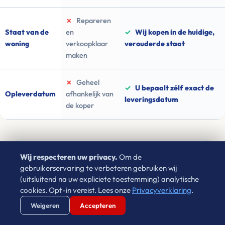
✗
Repareren
Staat van de
en
✓
Wij kopen in de huidige,
woning
verkoopklaar
verouderde staat
maken
✗
Geheel
✓
U bepaalt zélf exact de
Opleverdatum
afhankelijk van
leveringsdatum
de koper
Wij respecteren uw privacy.
Om de
Ervaar zelf de rust van directe verkoop
gebruikerservaring te verbeteren gebruiken wij
(uitsluitend na uw expliciete toestemming) analytische
Waarom wachten in onzekerheid als u vandaag de
cookies. Opt-in vereist. Lees onze
Privacyverklaring
.
financiële zekerheid kunt veiligstellen?
Verstuur WhatsApp
Bel Ons Direct
Weigeren
Accepteren
Vul uw postcode in en ontvang een bod ➜