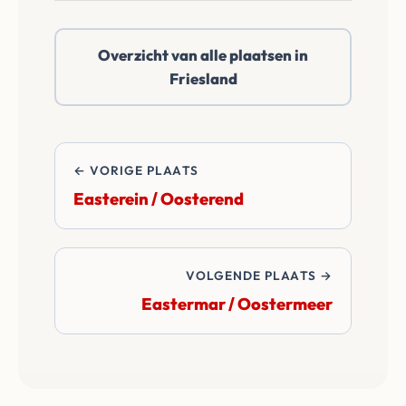
reëel netto bod.
Easterlittens /
Oosterlittens of
Overzicht van alle plaatsen in
daarbuiten. Wij
Friesland
betalen alle
overdrachtskosten
en notariskosten van
de transactie.
← VORIGE PLAATS
Easterein / Oosterend
VOLGENDE PLAATS →
Eastermar / Oostermeer