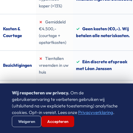
koper (>13%)
✗
Gemiddeld
Kosten &
€4.500,-
✓
Geen kosten (€0,-). Wij
Courtage
(courtage +
betalen alle notariskosten.
opstartkosten)
✗
Tientallen
✓
Eén discrete afspraak
Bezichtigingen
vreemden in uw
met Léon Janssen
huis
✗
Repareren
Staat van de
✓
Wij kopen in de huidige,
Wij respecteren uw privacy.
Om de
en verkoopklaar
woning
verouderde staat
gebruikerservaring te verbeteren gebruiken wij
maken
(uitsluitend na uw expliciete toestemming) analytische
cookies. Opt-in vereist. Lees onze
Privacyverklaring
.
✗
Geheel
Verstuur WhatsApp
Bel Ons Direct
✓
U bepaalt zélf exact de
Weigeren
Accepteren
Opleverdatum
afhankelijk van
leveringsdatum
de koper