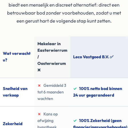
biedt een menselijk en discreet alternatief: direct een
betrouwbaar bod zonder voorbehouden, zodat u met
een gerust hart de volgende stap kunt zetten.
Makelaar in
Easterwierrum
Wat verwacht
/
Leco Vastgoed B.V. ✅
u?
Oosterwierum
❌
✗
Gemiddeld 3
Snelheid van
✓
100% netto bod binnen
tot 6 maanden
verkoop
24 uur gegarandeerd
wachten
✗
Kans op
afwijzing
✓
100% Zekerheid (geen
Zekerheid
hypotheek
financieringsvoorbehouden)