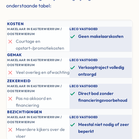
onderstaande tabel:
KOSTEN
MAKELAAR IN EASTERWIERRUM /
LECO VASTGOED
OOSTERWIERUM
Geen makelaarskosten
Courtage en
opstart-/promotiekosten
GEMAK
MAKELAAR IN EASTERWIERRUM /
LECO VASTGOED
OOSTERWIERUM
Verkooptraject volledig
Veel overleg en afwachting
ontzorgd
ZEKERHEID
MAKELAAR IN EASTERWIERRUM /
LECO VASTGOED
OOSTERWIERUM
Direct bod zonder
Pas na akkoord en
financieringsvoorbehoud
financiering
BEZICHTIGINGEN
MAKELAAR IN EASTERWIERRUM /
LECO VASTGOED
OOSTERWIERUM
Meestal niet nodig of zeer
Meerdere kijkers over de
beperkt
vloer