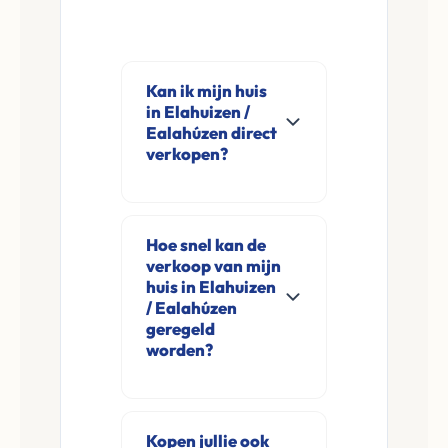
Kan ik mijn huis
in Elahuizen /
Ealahúzen direct
verkopen?
Ja, Leco Vastgoed
koopt woningen
Hoe snel kan de
direct aan in
verkoop van mijn
Elahuizen /
huis in Elahuizen
Ealahúzen en
/ Ealahúzen
geregeld
omgeving. U
worden?
verkoopt
rechtstreeks aan ons
Meestal ontvangt u
zonder
na de online
Kopen jullie ook
financieringsvoorbehoud
aanvraag en