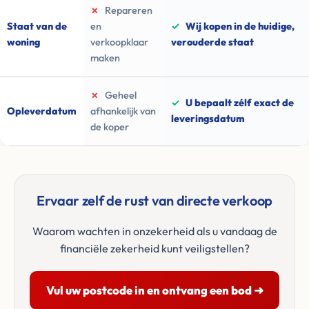
✗
Repareren
Staat van de
en
✓
Wij kopen in de huidige,
woning
verkoopklaar
verouderde staat
maken
✗
Geheel
✓
U bepaalt zélf exact de
Opleverdatum
afhankelijk van
leveringsdatum
de koper
Ervaar zelf de rust van directe verkoop
Waarom wachten in onzekerheid als u vandaag de
financiële zekerheid kunt veiligstellen?
Vul uw postcode in en ontvang een bod ➜