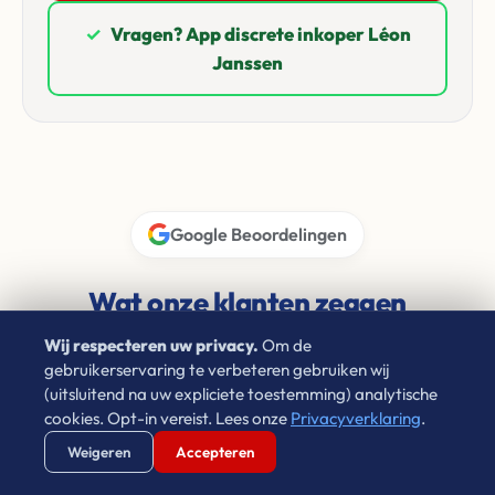
✓
Vragen? App discrete inkoper Léon
Janssen
Google Beoordelingen
Wat onze klanten zeggen
Wij respecteren uw privacy.
Om de
4.9 / 5.0
★★★★★
gebruikerservaring te verbeteren gebruiken wij
(uitsluitend na uw expliciete toestemming) analytische
cookies. Opt-in vereist. Lees onze
Privacyverklaring
.
Verstuur WhatsApp
Bel Ons Direct
Weigeren
Accepteren
Don Verwijst
★★★★★