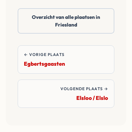
Elahuizen /
Ealahúzen of
Overzicht van alle plaatsen in
daarbuiten. Wij
Friesland
betalen alle
overdrachtskosten
en notariskosten van
de transactie.
← VORIGE PLAATS
Egbertsgaasten
VOLGENDE PLAATS →
Elsloo / Elslo