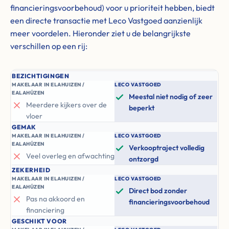
financieringsvoorbehoud) voor u prioriteit hebben, biedt
een directe transactie met Leco Vastgoed aanzienlijk
meer voordelen. Hieronder ziet u de belangrijkste
verschillen op een rij:
BEZICHTIGINGEN
MAKELAAR IN ELAHUIZEN /
LECO VASTGOED
EALAHÚZEN
Meestal niet nodig of zeer
Meerdere kijkers over de
beperkt
vloer
GEMAK
MAKELAAR IN ELAHUIZEN /
LECO VASTGOED
EALAHÚZEN
Verkooptraject volledig
Veel overleg en afwachting
ontzorgd
ZEKERHEID
MAKELAAR IN ELAHUIZEN /
LECO VASTGOED
EALAHÚZEN
Direct bod zonder
Pas na akkoord en
financieringsvoorbehoud
financiering
GESCHIKT VOOR