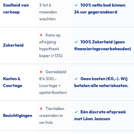
Snelheid van
3 tot 6
✓
100% netto bod binnen
verkoop
maanden
24 uur gegarandeerd
wachten
✗
Kans op
afwijzing
✓
100% Zekerheid (geen
Zekerheid
hypotheek
financieringsvoorbehouden)
koper (>13%)
✗
Gemiddeld
Kosten &
€4.500,-
✓
Geen kosten (€0,-). Wij
Courtage
(courtage +
betalen alle notariskosten.
opstartkosten)
✗
Tientallen
✓
Eén discrete afspraak
Bezichtigingen
vreemden in
met Léon Janssen
uw huis