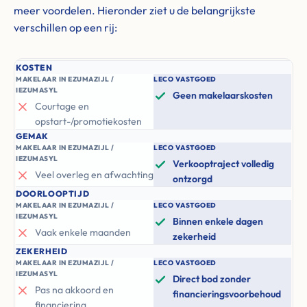
meer voordelen. Hieronder ziet u de belangrijkste
verschillen op een rij:
KOSTEN
MAKELAAR IN EZUMAZIJL /
LECO VASTGOED
IEZUMASYL
Geen makelaarskosten
Courtage en
opstart-/promotiekosten
GEMAK
MAKELAAR IN EZUMAZIJL /
LECO VASTGOED
IEZUMASYL
Verkooptraject volledig
Veel overleg en afwachting
ontzorgd
DOORLOOPTIJD
MAKELAAR IN EZUMAZIJL /
LECO VASTGOED
IEZUMASYL
Binnen enkele dagen
Vaak enkele maanden
zekerheid
ZEKERHEID
MAKELAAR IN EZUMAZIJL /
LECO VASTGOED
IEZUMASYL
Direct bod zonder
Pas na akkoord en
financieringsvoorbehoud
financiering