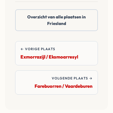
Ezumazijl /
Iezumasyl of
Overzicht van alle plaatsen in
daarbuiten. Wij
Friesland
betalen alle
overdrachtskosten
en notariskosten van
de transactie.
← VORIGE PLAATS
Exmorrazijl / Eksmoarresyl
VOLGENDE PLAATS →
Farebuorren / Vaardeburen