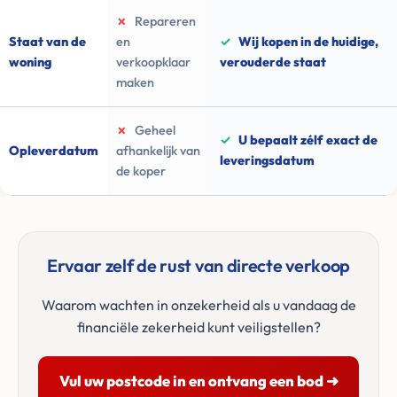
✗
Repareren
Staat van de
en
✓
Wij kopen in de huidige,
woning
verkoopklaar
verouderde staat
maken
✗
Geheel
✓
U bepaalt zélf exact de
Opleverdatum
afhankelijk van
leveringsdatum
de koper
Ervaar zelf de rust van directe verkoop
Waarom wachten in onzekerheid als u vandaag de
financiële zekerheid kunt veiligstellen?
Vul uw postcode in en ontvang een bod ➜