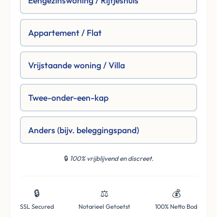
Eengezinswoning / Rijtjeshuis
Appartement / Flat
Vrijstaande woning / Villa
Twee-onder-een-kap
Anders (bijv. beleggingspand)
🔒
100% vrijblijvend en discreet.
🔒
⚖️
💰
SSL Secured
Notarieel Getoetst
100% Netto Bod