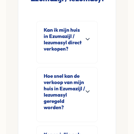
Kan ik mijn huis
in Ezumazijl /
Iezumasyl direct
verkopen?
Ja, Leco Vastgoed
koopt woningen
Hoe snel kan de
direct aan in
verkoop van mijn
Ezumazijl /
huis in Ezumazijl /
Iezumasyl en
Iezumasyl
geregeld
omgeving. U
worden?
verkoopt
rechtstreeks aan ons
Meestal ontvangt u
zonder
na de online