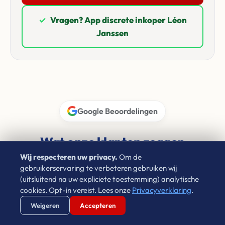
✓
Vragen? App discrete inkoper Léon
Janssen
Google Beoordelingen
Wat onze klanten zeggen
Wij respecteren uw privacy.
Om de
4.9 / 5.0
★★★★★
gebruikerservaring te verbeteren gebruiken wij
(uitsluitend na uw expliciete toestemming) analytische
cookies. Opt-in vereist. Lees onze
Privacyverklaring
.
Verstuur WhatsApp
Bel Ons Direct
Weigeren
Accepteren
Thea Van Der Weij
★★★★★