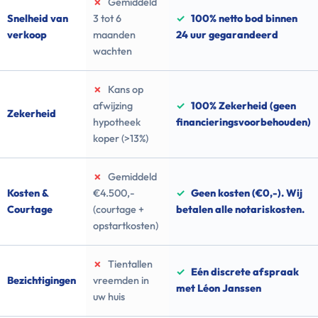
✗
Gemiddeld
Snelheid van
3 tot 6
✓
100% netto bod binnen
verkoop
maanden
24 uur gegarandeerd
wachten
✗
Kans op
afwijzing
✓
100% Zekerheid (geen
Zekerheid
hypotheek
financieringsvoorbehouden)
koper (>13%)
✗
Gemiddeld
Kosten &
€4.500,-
✓
Geen kosten (€0,-). Wij
Courtage
(courtage +
betalen alle notariskosten.
opstartkosten)
✗
Tientallen
✓
Eén discrete afspraak
Bezichtigingen
vreemden in
met Léon Janssen
uw huis