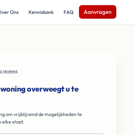
Aanvragen
Over Ons
Kennisbank
FAQ
s reviews
 woning overweegt u te
ng om vrijblijvend de mogelijkheden te
 elke staat.