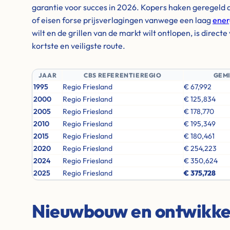
garantie voor succes in 2026. Kopers haken geregeld 
of eisen forse prijsverlagingen vanwege een laag
ener
wilt en de grillen van de markt wilt ontlopen, is direc
kortste en veiligste route.
JAAR
CBS REFERENTIEREGIO
GEM
1995
Regio Friesland
€ 67,992
2000
Regio Friesland
€ 125,834
2005
Regio Friesland
€ 178,770
2010
Regio Friesland
€ 195,349
2015
Regio Friesland
€ 180,461
2020
Regio Friesland
€ 254,223
2024
Regio Friesland
€ 350,624
2025
Regio Friesland
€ 375,728
Nieuwbouw en ontwikkel