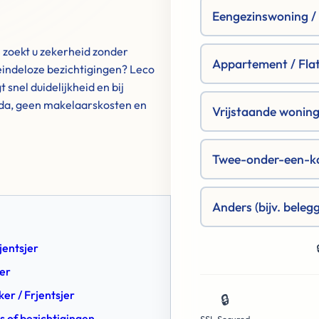
Eengezinswoning / R
n zoekt u zekerheid zonder
Appartement / Fla
indeloze bezichtigingen? Leco
snel duidelijkheid en bij
nda, geen makelaarskosten en
Vrijstaande woning 
Twee-onder-een-k
Anders (bijv. beleg
jentsjer
jer
er / Frjentsjer
🔒
s of bezichtigingen