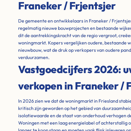
Franeker / Frjentsjer
De gemeente en ontwikkelaars in Franeker / Frjentsjer zi
regelmatig nieuwe bouwprojecten en bestaande wijk
dit de aantrekkingskracht van de regio vergroot, creë
woningmarkt. Kopers vergelijken oudere, bestaande 
nieuwbouw, wat de druk op verkopers van oudere pand
verduurzamen.
Vastgoedcijfers 2026: 
verkopen in Franeker / F
In 2026 zien we dat de woningmarkt in Friesland stabiel
kritisch zijn geworden op het gebied van duurzaamheid
isolatiewaarde en de staat van onderhoud verhogen de
Woningen met een laag energielabel of achterstallig o
langer te koop staan en moeten vaak flink inleveren op 