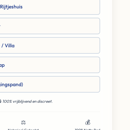
ijtjeshuis
t
/ Villa
ap
gingspand)
🔒
100% vrijblijvend en discreet.
⚖️
💰