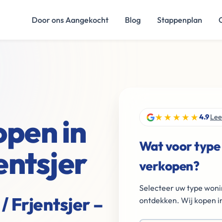
Door ons Aangekocht
Blog
Stappenplan
★★★★★
open in
4.9
Lee
Wat voor type
entsjer
verkopen?
Selecteer uw type woni
 Frjentsjer –
ontdekken. Wij kopen in