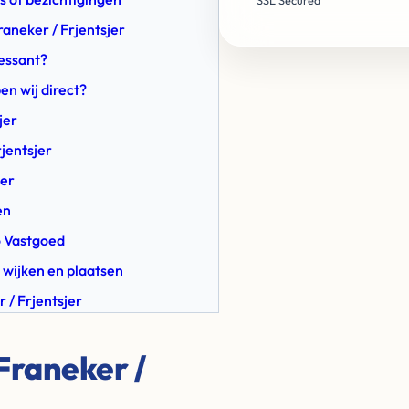
SSL Secured
raneker / Frjentsjer
ressant?
en wij direct?
jer
jentsjer
jer
en
co Vastgoed
 wijken en plaatsen
 / Frjentsjer
Franeker /