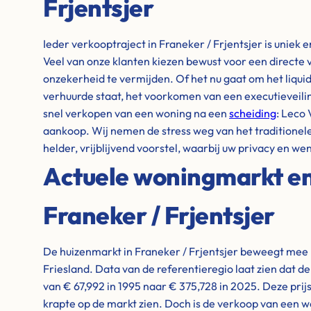
Frjentsjer
Ieder verkooptraject in Franeker / Frjentsjer is uniek 
Veel van onze klanten kiezen bewust voor een directe
onzekerheid te vermijden. Of het nu gaat om het liqu
verhuurde staat, het voorkomen van een executieveiling
snel verkopen van een woning na een
scheiding
: Leco 
aankoop. Wij nemen de stress weg van het traditionele 
helder, vrijblijvend voorstel, waarbij uw privacy en wen
Actuele woningmarkt en 
Franeker / Frjentsjer
De huizenmarkt in Franeker / Frjentsjer beweegt mee 
Friesland. Data van de referentieregio laat zien dat 
van € 67,992 in 1995 naar € 375,728 in 2025. Deze prij
krapte op de markt zien. Doch is de verkoop van een 