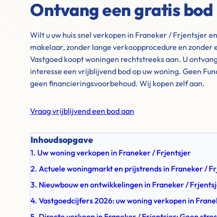
Ontvang een gratis bod
Wilt u uw huis snel verkopen in Franeker / Frjentsjer e
makelaar, zonder lange verkoopprocedure en zonder e
Vastgoed koopt woningen rechtstreeks aan. U ontvangt 
interesse een vrijblijvend bod op uw woning. Geen Fu
geen financieringsvoorbehoud. Wij kopen zelf aan.
Vraag vrijblijvend een bod aan
Inhoudsopgave
1. Uw woning verkopen in Franeker / Frjentsjer
2. Actuele woningmarkt en prijstrends in Franeker / Fr
3. Nieuwbouw en ontwikkelingen in Franeker / Frjents
4. Vastgoedcijfers 2026: uw woning verkopen in Franek
5. Directe verkoop in Franeker / Frjentsjer: Geen stres