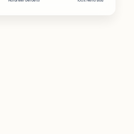
Notarieel Getoetst
100% Netto Bod