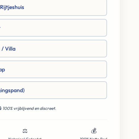
ijtjeshuis
t
/ Villa
ap
gingspand)
🔒
100% vrijblijvend en discreet.
⚖️
💰