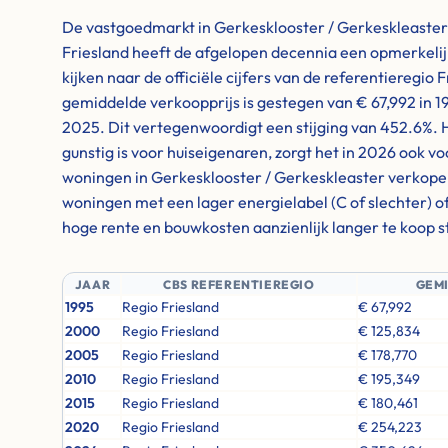
De vastgoedmarkt in Gerkesklooster / Gerkeskleaster
Friesland heeft de afgelopen decennia een opmerkeli
kijken naar de officiële cijfers van de referentieregio 
gemiddelde verkoopprijs is gestegen van € 67,992 in 19
2025. Dit vertegenwoordigt een stijging van 452.6%. 
gunstig is voor huiseigenaren, zorgt het in 2026 ook vo
woningen in Gerkesklooster / Gerkeskleaster verkope
woningen met een lager energielabel (C of slechter) o
hoge rente en bouwkosten aanzienlijk langer te koop 
JAAR
CBS REFERENTIEREGIO
GEM
1995
Regio Friesland
€ 67,992
2000
Regio Friesland
€ 125,834
2005
Regio Friesland
€ 178,770
2010
Regio Friesland
€ 195,349
2015
Regio Friesland
€ 180,461
2020
Regio Friesland
€ 254,223