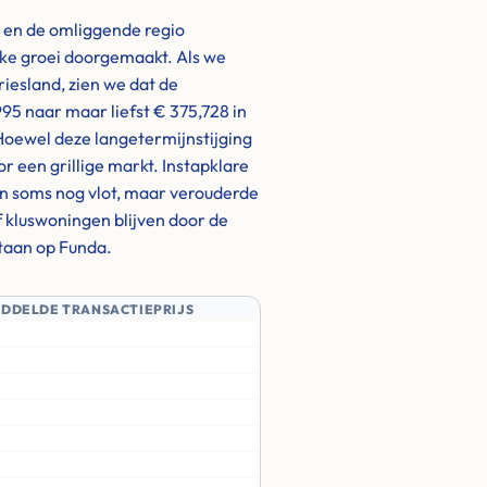
 en de omliggende regio
jke groei doorgemaakt. Als we
Friesland, zien we dat de
95 naar maar liefst € 375,728 in
Hoewel deze langetermijnstijging
or een grillige markt. Instapklare
n soms nog vlot, maar verouderde
f kluswoningen blijven door de
staan op Funda.
IDDELDE TRANSACTIEPRIJS