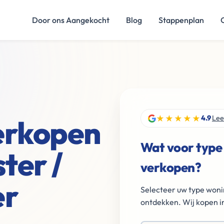
Door ons Aangekocht
Blog
Stappenplan
★★★★★
verkopen
4.9
Lee
Wat voor type
ter /
verkopen?
er
Selecteer uw type woni
ontdekken. Wij kopen in