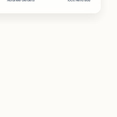
Notarieel Getoetst
100% Netto Bod