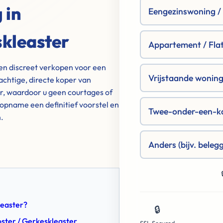
 in
Eengezinswoning / R
skleaster
Appartement / Fla
 en discreet verkopen voor een
Vrijstaande woning 
achtige, directe koper van
er, waardoor u geen courtages of
 opname een definitief voorstel en
Twee-onder-een-k
.
Anders (bijv. beleg
leaster?
🔒
ster / Gerkeskleaster