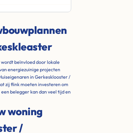
uwbouwplannen
keskleaster
 wordt beïnvloed door lokale
van energiezuinige projecten
Huiseigenaren in Gerkesklooster /
 zij flink moeten investeren om
 een belegger kan dan veel tijd en
uw woning
ter /