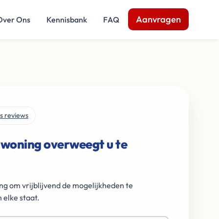
Aanvragen
Over Ons
Kennisbank
FAQ
s reviews
 woning overweegt u te
ng om vrijblijvend de mogelijkheden te
 elke staat.