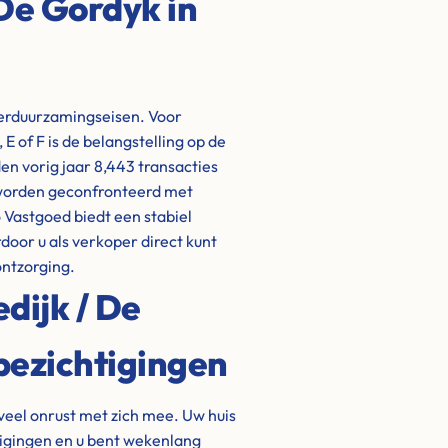
 De Gordyk in
verduurzamingseisen. Voor
E of F is de belangstelling op de
den vorig jaar 8,443 transacties
s worden geconfronteerd met
 Vastgoed biedt een stabiel
door u als verkoper direct kunt
ontzorging.
dijk / De
bezichtigingen
veel onrust met zich mee. Uw huis
igingen en u bent wekenlang