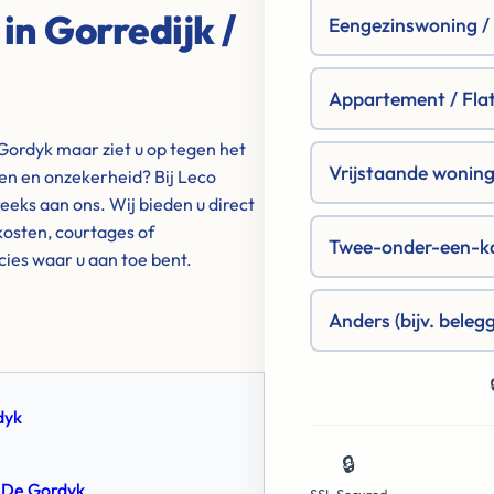
in Gorredijk /
Eengezinswoning / R
Appartement / Fla
Gordyk maar ziet u op tegen het
Vrijstaande woning 
gen en onzekerheid? Bij Leco
eks aan ons. Wij bieden u direct
osten, courtages of
Twee-onder-een-k
cies waar u aan toe bent.
Anders (bijv. beleg
dyk
🔒
/ De Gordyk