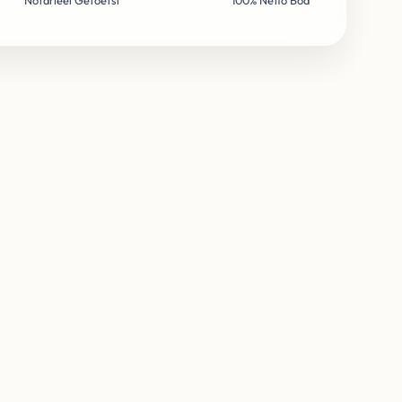
Notarieel Getoetst
100% Netto Bod