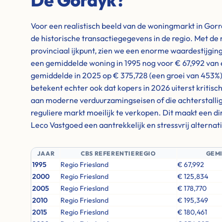
De Gordyk?
Voor een realistisch beeld van de woningmarkt in Gorr
de historische transactiegegevens in de regio. Met de 
provinciaal ijkpunt, zien we een enorme waardestijgin
een gemiddelde woning in 1995 nog voor € 67,992 van e
gemiddelde in 2025 op € 375,728 (een groei van 453%
betekent echter ook dat kopers in 2026 uiterst kritisc
aan moderne verduurzamingseisen of die achterstallig
reguliere markt moeilijk te verkopen. Dit maakt een d
Leco Vastgoed een aantrekkelijk en stressvrij alternati
JAAR
CBS REFERENTIEREGIO
GEM
1995
Regio Friesland
€ 67,992
2000
Regio Friesland
€ 125,834
2005
Regio Friesland
€ 178,770
2010
Regio Friesland
€ 195,349
2015
Regio Friesland
€ 180,461