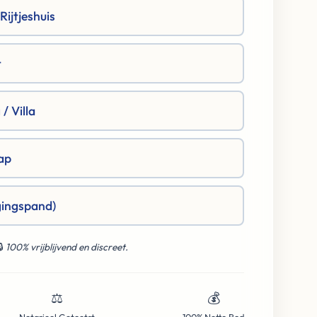
ijtjeshuis
t
/ Villa
ap
gingspand)
🔒
100% vrijblijvend en discreet.
⚖️
💰