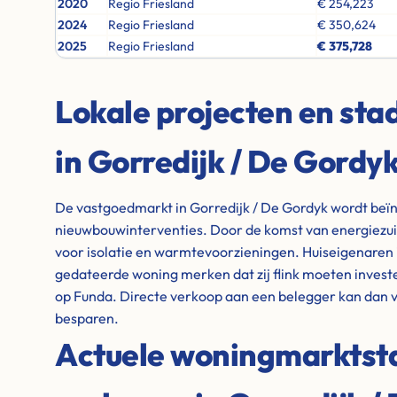
2020
Regio Friesland
€ 254,223
2024
Regio Friesland
€ 350,624
2025
Regio Friesland
€ 375,728
Lokale projecten en st
in Gorredijk / De Gordy
De vastgoedmarkt in Gorredijk / De Gordyk wordt beïn
nieuwbouwinterventies. Door de komst van energiezuin
voor isolatie en warmtevoorzieningen. Huiseigenaren 
gedateerde woning merken dat zij flink moeten invest
op Funda. Directe verkoop aan een belegger kan dan v
besparen.
Actuele woningmarktstat