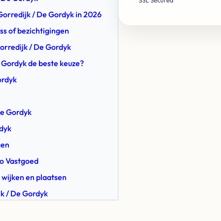
SSL Secured
Gorredijk / De Gordyk in 2026
ss of bezichtigingen
orredijk / De Gordyk
e Gordyk de beste keuze?
ordyk
De Gordyk
rdyk
gen
co Vastgoed
 wijken en plaatsen
jk / De Gordyk