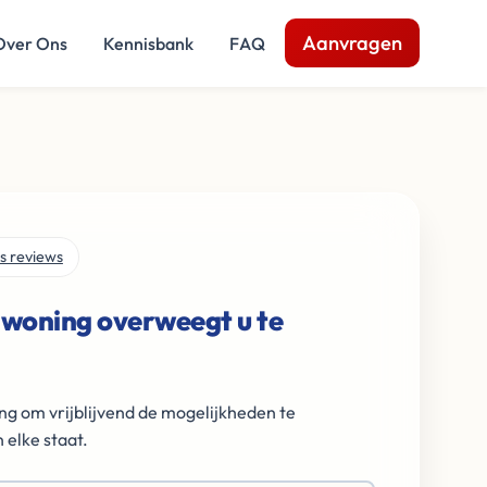
Aanvragen
Over Ons
Kennisbank
FAQ
s reviews
 woning overweegt u te
ng om vrijblijvend de mogelijkheden te
 elke staat.