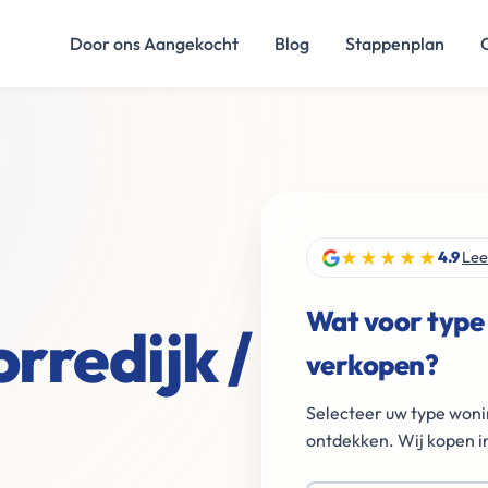
Door ons Aangekocht
Blog
Stappenplan
★★★★★
4.9
Lee
Wat voor type
rredijk /
verkopen?
Selecteer uw type woni
ontdekken. Wij kopen in