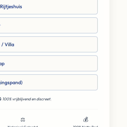
ijtjeshuis
t
/ Villa
ap
gingspand)
🔒
100% vrijblijvend en discreet.
⚖️
💰