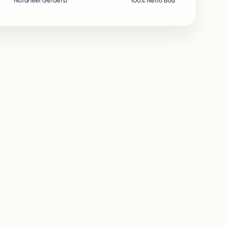
Notarieel Getoetst
100% Netto Bod