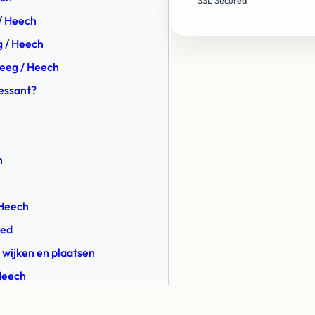
SSL Secured
 / Heech
g / Heech
Heeg / Heech
ressant?
h
 Heech
oed
 wijken en plaatsen
 Heech