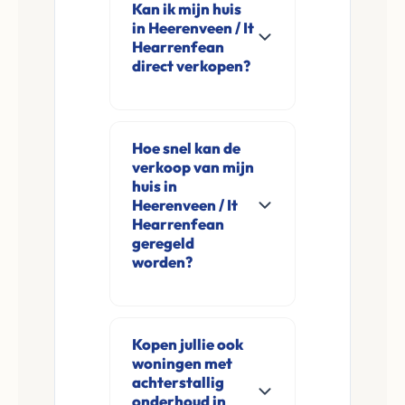
Kan ik mijn huis
in Heerenveen / It
Hearrenfean
direct verkopen?
Ja, Leco Vastgoed
koopt woningen
Hoe snel kan de
direct aan in
verkoop van mijn
Heerenveen / It
huis in
Hearrenfean en
Heerenveen / It
Hearrenfean
omgeving. U
geregeld
verkoopt
worden?
rechtstreeks aan ons
Meestal ontvangt u
zonder
na de online
financieringsvoorbehoud
Kopen jullie ook
aanvraag en
en zonder
woningen met
eventuele korte
makelaarskosten.
achterstallig
opname al binnen 24
onderhoud in