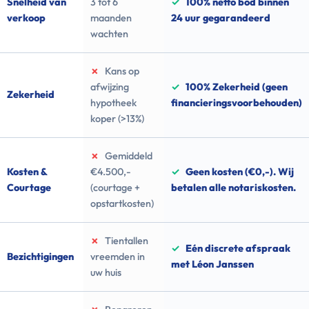
Snelheid van
3 tot 6
✓
100% netto bod binnen
verkoop
maanden
24 uur gegarandeerd
wachten
✗
Kans op
afwijzing
✓
100% Zekerheid (geen
Zekerheid
hypotheek
financieringsvoorbehouden)
koper (>13%)
✗
Gemiddeld
Kosten &
€4.500,-
✓
Geen kosten (€0,-). Wij
Courtage
(courtage +
betalen alle notariskosten.
opstartkosten)
✗
Tientallen
✓
Eén discrete afspraak
Bezichtigingen
vreemden in
met Léon Janssen
uw huis