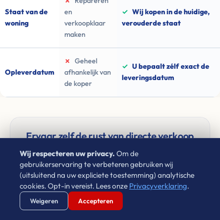
✗
Repareren
Staat van de
en
✓
Wij kopen in de huidige,
woning
verkoopklaar
verouderde staat
maken
✗
Geheel
✓
U bepaalt zélf exact de
Opleverdatum
afhankelijk van
leveringsdatum
de koper
Ervaar zelf de rust van directe verkoop
Wij respecteren uw privacy.
Om de
Waarom wachten in onzekerheid als u vandaag de
gebruikerservaring te verbeteren gebruiken wij
financiële zekerheid kunt veiligstellen?
(uitsluitend na uw expliciete toestemming) analytische
cookies. Opt-in vereist. Lees onze
Privacyverklaring
.
Vul uw postcode in en ontvang een bod ➜
Verstuur WhatsApp
Bel Ons Direct
Weigeren
Accepteren