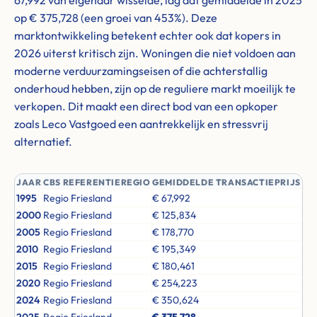
67,992 van eigenaar wisselde, lag dat gemiddelde in 2025
op € 375,728 (een groei van 453%). Deze
marktontwikkeling betekent echter ook dat kopers in
2026 uiterst kritisch zijn. Woningen die niet voldoen aan
moderne verduurzamingseisen of die achterstallig
onderhoud hebben, zijn op de reguliere markt moeilijk te
verkopen. Dit maakt een direct bod van een opkoper
zoals Leco Vastgoed een aantrekkelijk en stressvrij
alternatief.
JAAR
CBS REFERENTIEREGIO
GEMIDDELDE TRANSACTIEPRIJS
1995
Regio Friesland
€ 67,992
2000
Regio Friesland
€ 125,834
2005
Regio Friesland
€ 178,770
2010
Regio Friesland
€ 195,349
2015
Regio Friesland
€ 180,461
2020
Regio Friesland
€ 254,223
2024
Regio Friesland
€ 350,624