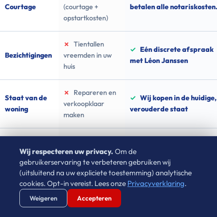
Courtage
(courtage +
betalen alle notariskosten
opstartkosten)
✗
Tientallen
✓
Eén discrete afspraak
Bezichtigingen
vreemden in uw
met Léon Janssen
huis
✗
Repareren en
Staat van de
✓
Wij kopen in de huidige,
verkoopklaar
woning
verouderde staat
maken
✗
Geheel
✓
U bepaalt zélf exact de
Wij respecteren uw privacy.
Om de
Opleverdatum
afhankelijk van de
leveringsdatum
gebruikerservaring te verbeteren gebruiken wij
koper
(uitsluitend na uw expliciete toestemming) analytische
cookies. Opt-in vereist. Lees onze
Privacyverklaring
.
Verstuur WhatsApp
Bel Ons Direct
Weigeren
Accepteren
Ervaar zelf de rust van directe verkoop