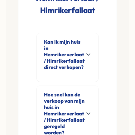
Himrikerfallaat
Kan ik mijn huis
in
Hemrikerverlaat
/ Himrikerfallaat
direct verkopen?
Ja, Leco Vastgoed
koopt woningen
Hoe snel kan de
direct aan in
verkoop van mijn
Hemrikerverlaat /
huis in
Himrikerfallaat en
Hemrikerverlaat
/ Himrikerfallaat
omgeving. U
geregeld
verkoopt
worden?