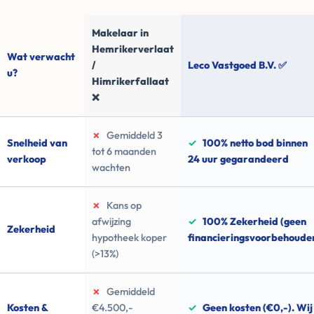
Makelaar in
Hemrikerverlaat
Wat verwacht
/
Leco Vastgoed B.V. ✅
u?
Himrikerfallaat
❌
✗
Gemiddeld 3
Snelheid van
✓
100% netto bod binnen
tot 6 maanden
verkoop
24 uur gegarandeerd
wachten
✗
Kans op
afwijzing
✓
100% Zekerheid (geen
Zekerheid
hypotheek koper
financieringsvoorbehoude
(>13%)
✗
Gemiddeld
Kosten &
€4.500,-
✓
Geen kosten (€0,-). Wij