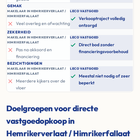
GEMAK
MAKELAAR IN HEMRIKERVERLAAT /
LECO VASTGOED
HIMRIKERFALLAAT
Verkooptraject volledig
Veel overleg en afwachting
ontzorgd
ZEKERHEID
MAKELAAR IN HEMRIKERVERLAAT /
LECO VASTGOED
HIMRIKERFALLAAT
Direct bod zonder
Pas na akkoord en
financieringsvoorbehoud
financiering
BEZICHTIGINGEN
MAKELAAR IN HEMRIKERVERLAAT /
LECO VASTGOED
HIMRIKERFALLAAT
Meestal niet nodig of zeer
Meerdere kijkers over de
beperkt
vloer
Doelgroepen voor directe
vastgoedopkoop in
Hemrikerverlaat / Himrikerfallaat