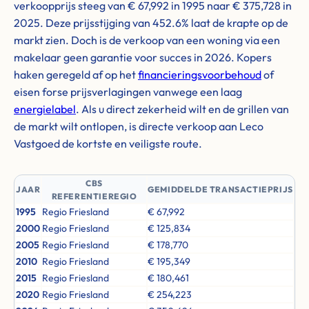
verkoopprijs steeg van € 67,992 in 1995 naar € 375,728 in
2025. Deze prijsstijging van 452.6% laat de krapte op de
markt zien. Doch is de verkoop van een woning via een
makelaar geen garantie voor succes in 2026. Kopers
haken geregeld af op het
financieringsvoorbehoud
of
eisen forse prijsverlagingen vanwege een laag
energielabel
. Als u direct zekerheid wilt en de grillen van
de markt wilt ontlopen, is directe verkoop aan Leco
Vastgoed de kortste en veiligste route.
CBS
JAAR
GEMIDDELDE TRANSACTIEPRIJS
REFERENTIEREGIO
1995
Regio Friesland
€ 67,992
2000
Regio Friesland
€ 125,834
2005
Regio Friesland
€ 178,770
2010
Regio Friesland
€ 195,349
2015
Regio Friesland
€ 180,461
2020
Regio Friesland
€ 254,223