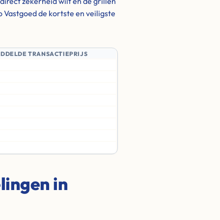
irect zekerheid wilt en de grillen
o Vastgoed de kortste en veiligste
IDDELDE TRANSACTIEPRIJS
ingen in