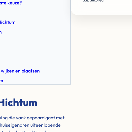
SSL Secured
ste keuze?
Hichtum
m
 wijken en plaatsen
um
 Hichtum
ssing die vaak gepaard gaat met
 huiseigenaren uiteenlopende