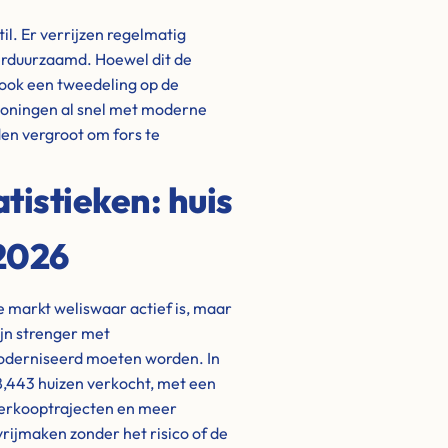
il. Er verrijzen regelmatig
rduurzaamd. Hoewel dit de
 ook een tweedeling op de
woningen al snel met moderne
en vergroot om fors te
istieken: huis
 2026
de markt weliswaar actief is, maar
ijn strenger met
oderniseerd moeten worden. In
 8,443 huizen verkocht, met een
 verkooptrajecten en meer
 vrijmaken zonder het risico of de