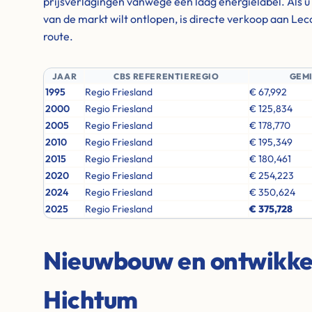
prijsverlagingen vanwege een laag energielabel. Als u d
van de markt wilt ontlopen, is directe verkoop aan Lec
route.
JAAR
CBS REFERENTIEREGIO
GEM
1995
Regio Friesland
€ 67,992
2000
Regio Friesland
€ 125,834
2005
Regio Friesland
€ 178,770
2010
Regio Friesland
€ 195,349
2015
Regio Friesland
€ 180,461
2020
Regio Friesland
€ 254,223
2024
Regio Friesland
€ 350,624
2025
Regio Friesland
€ 375,728
Nieuwbouw en ontwikkel
Hichtum