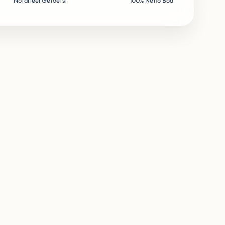
Notarieel Getoetst
100% Netto Bod