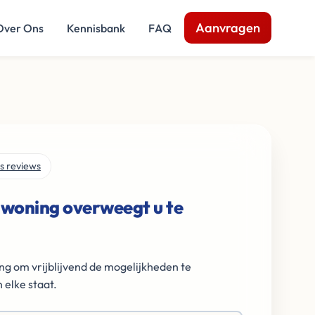
Aanvragen
Over Ons
Kennisbank
FAQ
s reviews
 woning overweegt u te
ng om vrijblijvend de mogelijkheden te
 elke staat.