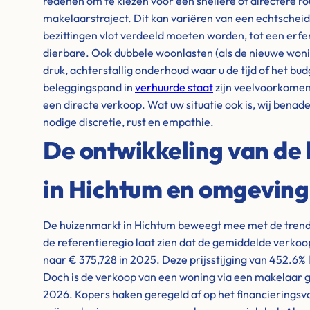
redenen om te kiezen voor een snellere of directere ro
makelaarstraject. Dit kan variëren van een echtschei
bezittingen vlot verdeeld moeten worden, tot een erfen
dierbare. Ook dubbele woonlasten (als de nieuwe woning
druk, achterstallig onderhoud waar u de tijd of het bud
beleggingspand in
verhuurde staat
zijn veelvoorkome
een directe verkoop. Wat uw situatie ook is, wij benad
nodige discretie, rust en empathie.
De ontwikkeling van de 
in Hichtum en omgeving
De huizenmarkt in Hichtum beweegt mee met de trends 
de referentieregio laat zien dat de gemiddelde verkoop
naar € 375,728 in 2025. Deze prijsstijging van 452.6% 
Doch is de verkoop van een woning via een makelaar g
2026. Kopers haken geregeld af op het financieringsv