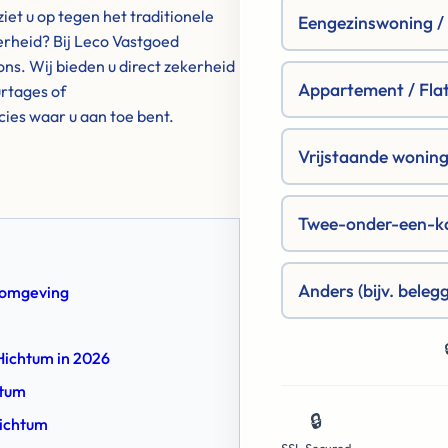
et u op tegen het traditionele
Eengezinswoning / R
erheid? Bij Leco Vastgoed
ns. Wij bieden u direct zekerheid
Appartement / Fla
rtages of
cies waar u aan toe bent.
Vrijstaande woning 
Twee-onder-een-k
Anders (bijv. beleg
n omgeving
 Hichtum in 2026
htum
🔒
Hichtum