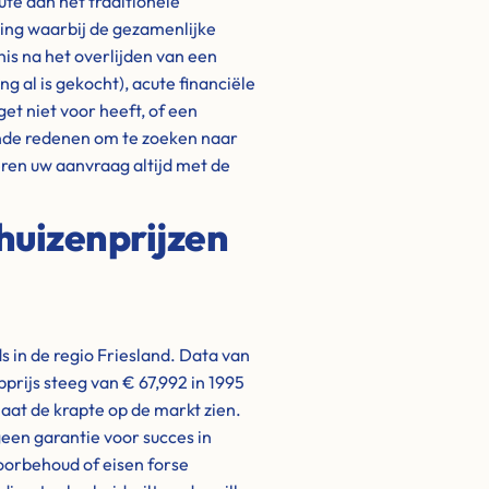
ute dan het traditionele
ding waarbij de gezamenlijke
is na het overlijden van een
 al is gekocht), acute financiële
get niet voor heeft, of een
nde redenen om te zoeken naar
eren uw aanvraag altijd met de
huizenprijzen
in de regio Friesland. Data van
prijs steeg van € 67,992 in 1995
laat de krapte op de markt zien.
een garantie voor succes in
oorbehoud of eisen forse