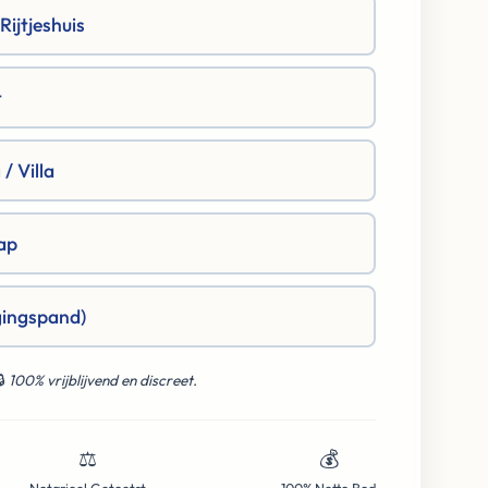
ijtjeshuis
t
/ Villa
ap
gingspand)
🔒
100% vrijblijvend en discreet.
⚖️
💰