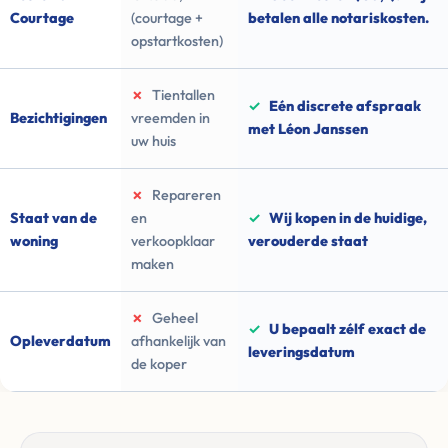
Courtage
(courtage +
betalen alle notariskosten.
opstartkosten)
✗
Tientallen
✓
Eén discrete afspraak
Bezichtigingen
vreemden in
met Léon Janssen
uw huis
✗
Repareren
Staat van de
en
✓
Wij kopen in de huidige,
woning
verkoopklaar
verouderde staat
maken
✗
Geheel
✓
U bepaalt zélf exact de
Opleverdatum
afhankelijk van
leveringsdatum
de koper