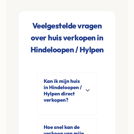
Veelgestelde vragen
over huis verkopen in
Hindeloopen / Hylpen
Kan ik mijn huis
in Hindeloopen /
Hylpen direct
verkopen?
Ja, Leco Vastgoed
koopt woningen
Hoe snel kan de
direct aan in
verkoop van mijn