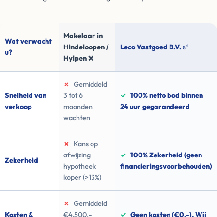
Makelaar in
Wat verwacht
Hindeloopen /
Leco Vastgoed B.V. ✅
u?
Hylpen ❌
✗
Gemiddeld
Snelheid van
3 tot 6
✓
100% netto bod binnen
verkoop
maanden
24 uur gegarandeerd
wachten
✗
Kans op
afwijzing
✓
100% Zekerheid (geen
Zekerheid
hypotheek
financieringsvoorbehouden)
koper (>13%)
✗
Gemiddeld
Kosten &
€4.500,-
✓
Geen kosten (€0,-). Wij