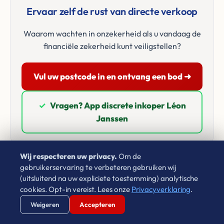
Ervaar zelf de rust van directe verkoop
Waarom wachten in onzekerheid als u vandaag de
financiële zekerheid kunt veiligstellen?
Vul uw postcode in en ontvang een bod ➜
✓
Vragen? App discrete inkoper Léon
Janssen
Wij respecteren uw privacy.
Om de
gebruikerservaring te verbeteren gebruiken wij
(uitsluitend na uw expliciete toestemming) analytische
cookies. Opt-in vereist. Lees onze
Privacyverklaring
.
Google Beoordelingen
Verstuur WhatsApp
Bel Ons Direct
Weigeren
Accepteren