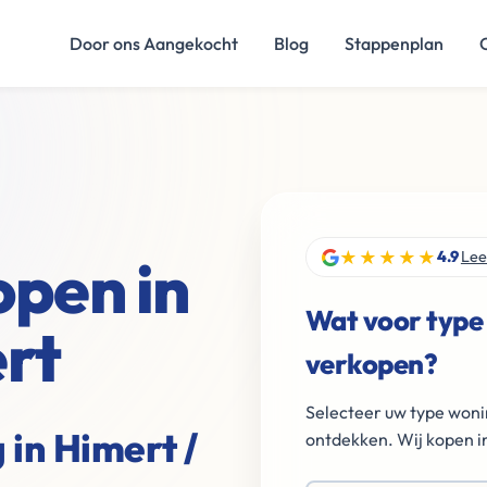
Door ons Aangekocht
Blog
Stappenplan
★★★★★
open in
4.9
Lee
Wat voor type
rt
verkopen?
Selecteer uw type woni
 in Himert /
ontdekken. Wij kopen in