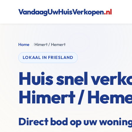
VandaagUwHuisVerkopen
.nl
Home
/
Himert / Hemert
LOKAAL IN FRIESLAND
Huis snel verk
Himert / Heme
Direct bod op uw woning