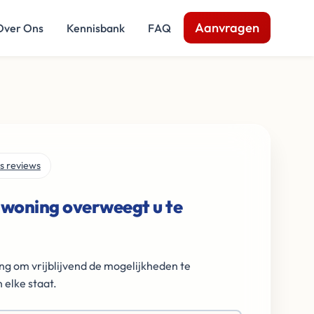
Aanvragen
Over Ons
Kennisbank
FAQ
s reviews
 woning overweegt u te
ng om vrijblijvend de mogelijkheden te
 elke staat.