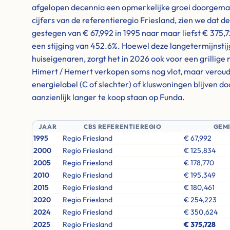
afgelopen decennia een opmerkelijke groei doorgemaakt
cijfers van de referentieregio Friesland, zien we dat d
gestegen van € 67,992 in 1995 naar maar liefst € 375,
een stijging van 452.6%. Hoewel deze langetermijnstijg
huiseigenaren, zorgt het in 2026 ook voor een grillige
Himert / Hemert verkopen soms nog vlot, maar verou
energielabel (C of slechter) of kluswoningen blijven 
aanzienlijk langer te koop staan op Funda.
JAAR
CBS REFERENTIEREGIO
GEM
1995
Regio Friesland
€ 67,992
2000
Regio Friesland
€ 125,834
2005
Regio Friesland
€ 178,770
2010
Regio Friesland
€ 195,349
2015
Regio Friesland
€ 180,461
2020
Regio Friesland
€ 254,223
2024
Regio Friesland
€ 350,624
2025
Regio Friesland
€ 375,728