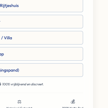
ijtjeshuis
t
/ Villa
ap
gingspand)
🔒
100% vrijblijvend en discreet.
⚖️
💰