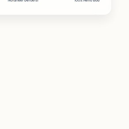
Notarieel Getoetst
100% Netto Bod