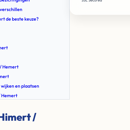
SSL Secured
verschillen
rt de beste keuze?
mert
 / Hemert
emert
 wijken en plaatsen
 / Hemert
Himert /