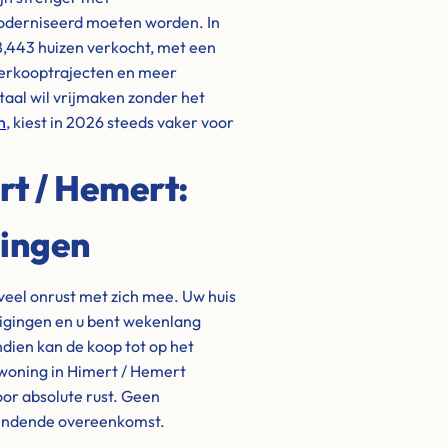
oderniseerd moeten worden. In
 8,443 huizen verkocht, met een
 verkooptrajecten en meer
itaal wil vrijmaken zonder het
n
, kiest in 2026 steeds vaker voor
rt / Hemert:
gingen
veel onrust met zich mee. Uw huis
igingen en u bent wekenlang
ndien kan de koop tot op het
 woning in Himert / Hemert
oor absolute rust. Geen
bindende overeenkomst.