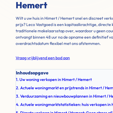
Hemert
Wilt u uw huis in Himert / Hemert snel en discreet v
prijs? Leco Vastgoed is een kapitaalkrachtige, directe
traditionele makelaarsstap over, waardoor u geen cour
ontvangt binnen 48 uur na de opname een definitief vo
overdrachtsdatum flexibel met ons afstemmen.
Vraag vrijblijvend een bod aan
Inhoudsopgave
1. Uw woning verkopen in Himert / Hemert
2. Actuele woningmarkt en prijstrends in Himert / He
3. Verduurzaming en nieuwbouwplannen in Himert / 
4. Actuele woningmarktstatistieken: huis verkopen in
5. Directe verkoop in Himert / Hemert: Geen stress of