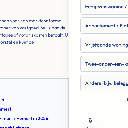
Eengezinswoning / R
erkopen voor een marktconforme
Appartement / Fla
 koper van vastgoed. Wij slaan de
tages of notariskosten betaalt. U
orstel en kunt de
Vrijstaande woning 
Twee-onder-een-k
Anders (bijv. beleg
mert
Hemert
 Himert / Hemert in 2026
🔒
 bezichtigingen