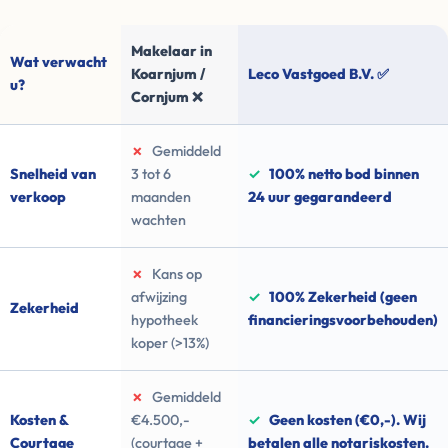
Makelaar in
Wat verwacht
Koarnjum /
Leco Vastgoed B.V. ✅
u?
Cornjum ❌
✗
Gemiddeld
Snelheid van
3 tot 6
✓
100% netto bod binnen
verkoop
maanden
24 uur gegarandeerd
wachten
✗
Kans op
afwijzing
✓
100% Zekerheid (geen
Zekerheid
hypotheek
financieringsvoorbehouden)
koper (>13%)
✗
Gemiddeld
Kosten &
€4.500,-
✓
Geen kosten (€0,-). Wij
Courtage
(courtage +
betalen alle notariskosten.