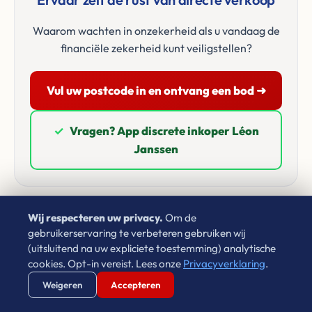
Waarom wachten in onzekerheid als u vandaag de
financiële zekerheid kunt veiligstellen?
Vul uw postcode in en ontvang een bod ➜
✓
Vragen? App discrete inkoper Léon
Janssen
Wij respecteren uw privacy.
Om de
gebruikerservaring te verbeteren gebruiken wij
(uitsluitend na uw expliciete toestemming) analytische
Google Beoordelingen
cookies. Opt-in vereist. Lees onze
Privacyverklaring
.
Verstuur WhatsApp
Bel Ons Direct
Weigeren
Accepteren
Wat onze klanten zeggen