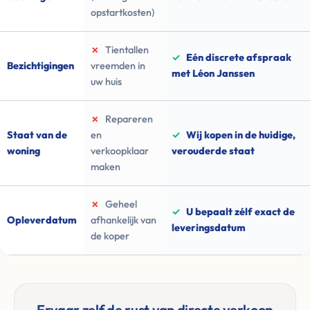
opstartkosten)
✗
Tientallen
✓
Eén discrete afspraak
Bezichtigingen
vreemden in
met Léon Janssen
uw huis
✗
Repareren
Staat van de
en
✓
Wij kopen in de huidige,
woning
verkoopklaar
verouderde staat
maken
✗
Geheel
✓
U bepaalt zélf exact de
Opleverdatum
afhankelijk van
leveringsdatum
de koper
Ervaar zelf de rust van directe verkoop