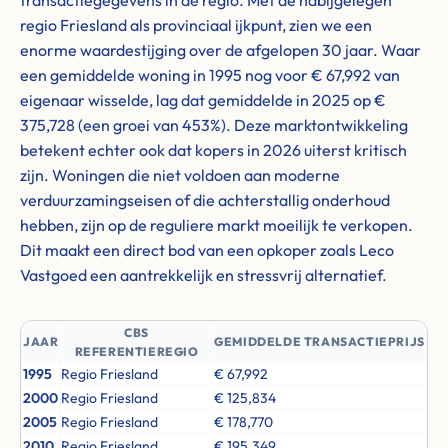
transactiegegevens in de regio. Met de nabijgelegen
regio Friesland als provinciaal ijkpunt, zien we een
enorme waardestijging over de afgelopen 30 jaar. Waar
een gemiddelde woning in 1995 nog voor € 67,992 van
eigenaar wisselde, lag dat gemiddelde in 2025 op €
375,728 (een groei van 453%). Deze marktontwikkeling
betekent echter ook dat kopers in 2026 uiterst kritisch
zijn. Woningen die niet voldoen aan moderne
verduurzamingseisen of die achterstallig onderhoud
hebben, zijn op de reguliere markt moeilijk te verkopen.
Dit maakt een direct bod van een opkoper zoals Leco
Vastgoed een aantrekkelijk en stressvrij alternatief.
CBS
JAAR
GEMIDDELDE TRANSACTIEPRIJS
REFERENTIEREGIO
1995
Regio Friesland
€ 67,992
2000
Regio Friesland
€ 125,834
2005
Regio Friesland
€ 178,770
2010
Regio Friesland
€ 195,349