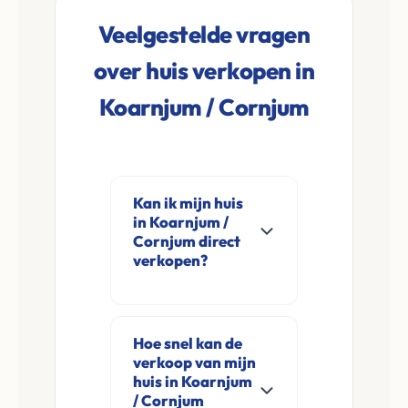
Veelgestelde vragen
over huis verkopen in
Koarnjum / Cornjum
Kan ik mijn huis
in Koarnjum /
Cornjum direct
verkopen?
Ja, Leco Vastgoed
koopt woningen
Hoe snel kan de
direct aan in
verkoop van mijn
Koarnjum / Cornjum
huis in Koarnjum
en omgeving. U
/ Cornjum