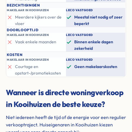
BEZICHTIGINGEN
MAKELAAR IN KOOIHUIZEN
LECO VASTGOED
Meerdere kijkers over de
Meestal niet nodig of zeer
vloer
beperkt
DOORLOOPTIJD
MAKELAAR IN KOOIHUIZEN
LECO VASTGOED
Vaak enkele maanden
Binnen enkele dagen
zekerheid
KOSTEN
MAKELAAR IN KOOIHUIZEN
LECO VASTGOED
Courtage en
Geen makelaarskosten
opstart-/promotiekosten
Wanneer is directe woningverkoop
in Kooihuizen de beste keuze?
Niet iedereen heeft de tijd of de energie voor een regulier
verkooptraject. Huiseigenaren in Kooihuizen kiezen