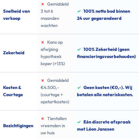
✗
Gemiddeld
Snelheid van
3 tot 6
✓
100% netto bod binnen
verkoop
maanden
24 uur gegarandeerd
wachten
✗
Kans op
afwijzing
✓
100% Zekerheid (geen
Zekerheid
hypotheek
financieringsvoorbehouden)
koper (>13%)
✗
Gemiddeld
Kosten &
€4.500,-
✓
Geen kosten (€0,-). Wij
Courtage
(courtage +
betalen alle notariskosten.
opstartkosten)
✗
Tientallen
✓
Eén discrete afspraak
Bezichtigingen
vreemden in
met Léon Janssen
uw huis