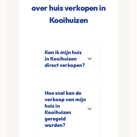
over huis verkopen in
Kooihuizen
Kan ik mijn huis
in Kooihuizen
direct verkopen?
Ja, Leco Vastgoed
koopt woningen
Hoe snel kan de
direct aan in
verkoop van mijn
Kooihuizen en
huis in
omgeving. U
Kooihuizen
geregeld
verkoopt
worden?
rechtstreeks aan ons