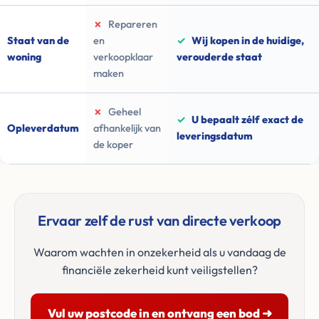
✗
Repareren
Staat van de
en
✓
Wij kopen in de huidige,
woning
verkoopklaar
verouderde staat
maken
✗
Geheel
✓
U bepaalt zélf exact de
Opleverdatum
afhankelijk van
leveringsdatum
de koper
Ervaar zelf de rust van directe verkoop
Waarom wachten in onzekerheid als u vandaag de
financiële zekerheid kunt veiligstellen?
Vul uw postcode in en ontvang een bod ➜