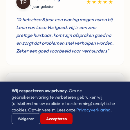
★★★★★
1 jaar geleden
"Ik heb circa 8 jaar een woning mogen huren bij
Leon van Leco Vastgoed. Hij is een zeer
prettige huisbaas, komt zijn afspraken goed na
en zorgt dat problemen snel verholpen worden.
Zeker een goed voorbeeld voor verhuurders"
Don Verwijst
★★★★★
Wij respecteren uw privacy.
Om de
2 jaar geleden
gebruikerservaring te verbeteren gebruiken wij
(uitsluitend na uw expliciete toestemming) analytische
"Zeer goede ervaringen met Leon van Leco
cookies. Opt-in vereist. Lees onze
Privacyverklaring
.
Vastgoed. Als je een betrouwbaar bedrijf zoekt
Verstuur WhatsApp
Bel Ons Direct
Weigeren
Accepteren
voor de aankoop van je woning neem gerust