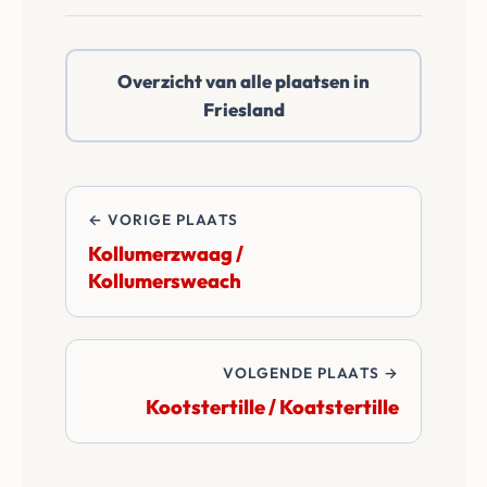
bod.
Kooihuizen of
daarbuiten. Wij
Overzicht van alle plaatsen in
betalen alle
Friesland
overdrachtskosten
en notariskosten van
de transactie.
← VORIGE PLAATS
Kollumerzwaag /
Kollumersweach
VOLGENDE PLAATS →
Kootstertille / Koatstertille