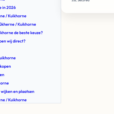
SSL Secured
e in 2026
rne / Kuikhorne
Kûkherne / Kuikhorne
ikhorne de beste keuze?
en wij direct?
Kuikhorne
rkopen
gen
horne
 wijken en plaatsen
rne / Kuikhorne