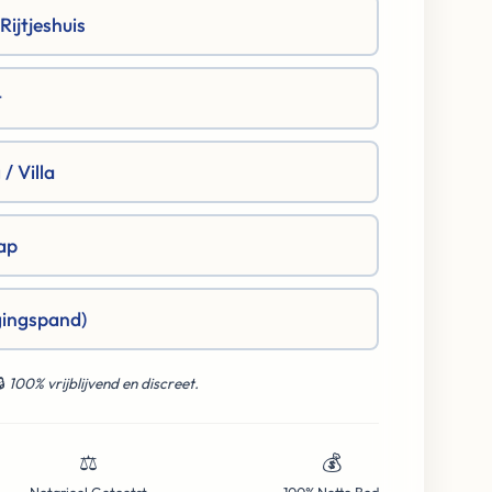
ijtjeshuis
t
/ Villa
ap
gingspand)
🔒
100% vrijblijvend en discreet.
⚖️
💰