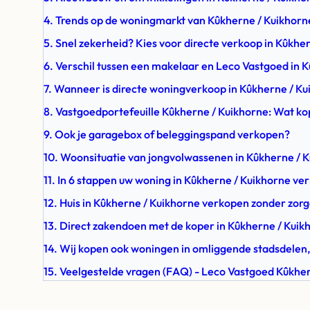
4. Trends op de woningmarkt van Kûkherne / Kuikhorn
5. Snel zekerheid? Kies voor directe verkoop in Kûkhe
6. Verschil tussen een makelaar en Leco Vastgoed in 
7. Wanneer is directe woningverkoop in Kûkherne / Ku
8. Vastgoedportefeuille Kûkherne / Kuikhorne: Wat kop
9. Ook je garagebox of beleggingspand verkopen?
10. Woonsituatie van jongvolwassenen in Kûkherne / 
11. In 6 stappen uw woning in Kûkherne / Kuikhorne ve
12. Huis in Kûkherne / Kuikhorne verkopen zonder zor
13. Direct zakendoen met de koper in Kûkherne / Kuik
14. Wij kopen ook woningen in omliggende stadsdelen,
15. Veelgestelde vragen (FAQ) - Leco Vastgoed Kûkhe