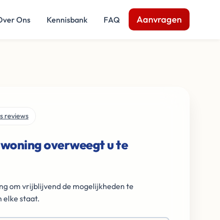
Aanvragen
Over Ons
Kennisbank
FAQ
s reviews
 woning overweegt u te
ng om vrijblijvend de mogelijkheden te
 elke staat.