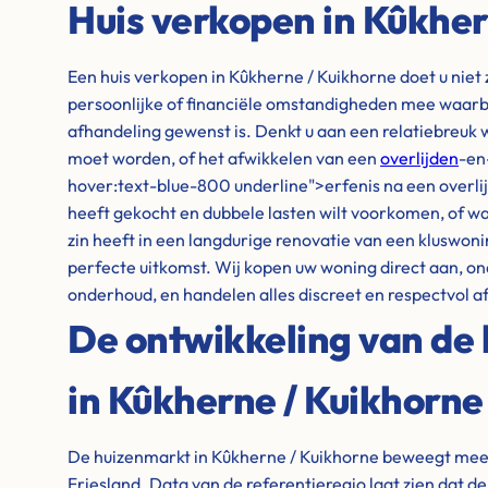
Huis verkopen in Kûkher
Een huis verkopen in Kûkherne / Kuikhorne doet u niet
persoonlijke of financiële omstandigheden mee waarbij
afhandeling gewenst is. Denkt u aan een relatiebreuk 
moet worden, of het afwikkelen van een
overlijden
-en
hover:text-blue-800 underline">erfenis na een overlijd
heeft gekocht en dubbele lasten wilt voorkomen, of w
zin heeft in een langdurige renovatie van een kluswon
perfecte uitkomst. Wij kopen uw woning direct aan, on
onderhoud, en handelen alles discreet en respectvol af
De ontwikkeling van de 
in Kûkherne / Kuikhorn
De huizenmarkt in Kûkherne / Kuikhorne beweegt mee 
Friesland. Data van de referentieregio laat zien dat 