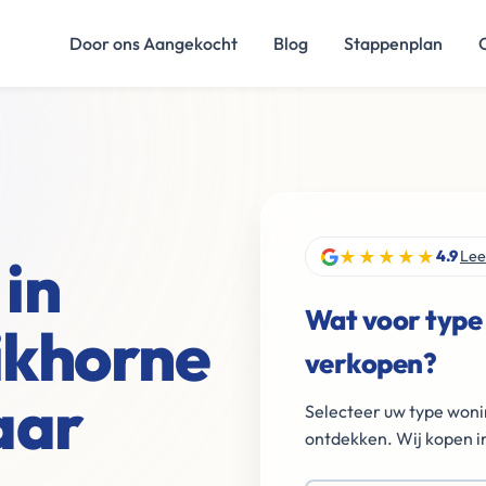
Door ons Aangekocht
Blog
Stappenplan
★★★★★
in
4.9
Lee
Wat voor type
ikhorne
verkopen?
aar
Selecteer uw type woni
ontdekken. Wij kopen in