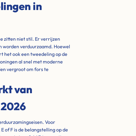
ingen in
itten niet stil. Er verrijzen
en worden verduurzaamd. Hoewel
ert het ook een tweedeling op de
woningen al snel met moderne
en vergroot om fors te
rkt van
n 2026
verduurzamingseisen. Voor
 of F is de belangstelling op de