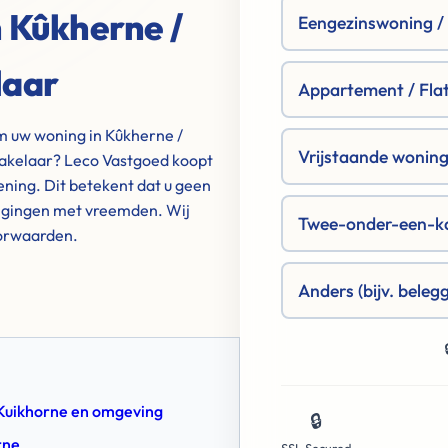
n Kûkherne /
Eengezinswoning / R
laar
Appartement / Fla
m uw woning in Kûkherne /
Vrijstaande woning 
akelaar? Leco Vastgoed koopt
ning. Dit betekent dat u geen
tigingen met vreemden. Wij
Twee-onder-een-k
oorwaarden.
Anders (bijv. beleg
/ Kuikhorne en omgeving
🔒
rne