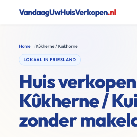
VandaagUwHuisVerkopen
.nl
Home
/
Kûkherne / Kuikhorne
LOKAAL IN FRIESLAND
Huis verkopen 
Kûkherne / Ku
zonder makel