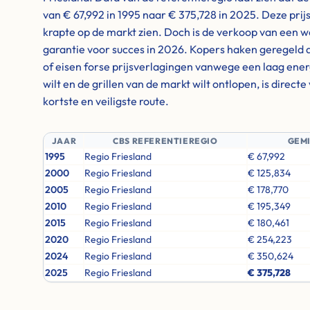
van € 67,992 in 1995 naar € 375,728 in 2025. Deze prij
krapte op de markt zien. Doch is de verkoop van een 
garantie voor succes in 2026. Kopers haken geregeld 
of eisen forse prijsverlagingen vanwege een laag energ
wilt en de grillen van de markt wilt ontlopen, is direc
kortste en veiligste route.
JAAR
CBS REFERENTIEREGIO
GEM
1995
Regio Friesland
€ 67,992
2000
Regio Friesland
€ 125,834
2005
Regio Friesland
€ 178,770
2010
Regio Friesland
€ 195,349
2015
Regio Friesland
€ 180,461
2020
Regio Friesland
€ 254,223
2024
Regio Friesland
€ 350,624
2025
Regio Friesland
€ 375,728