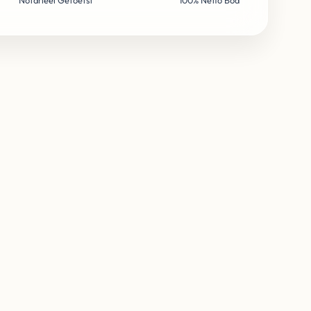
Notarieel Getoetst
100% Netto Bod