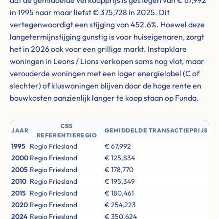
dat de gemiddelde verkoopprijs is gestegen van € 67,992
in 1995 naar maar liefst € 375,728 in 2025. Dit
vertegenwoordigt een stijging van 452.6%. Hoewel deze
langetermijnstijging gunstig is voor huiseigenaren, zorgt
het in 2026 ook voor een grillige markt. Instapklare
woningen in Leons / Lions verkopen soms nog vlot, maar
verouderde woningen met een lager energielabel (C of
slechter) of kluswoningen blijven door de hoge rente en
bouwkosten aanzienlijk langer te koop staan op Funda.
CBS
JAAR
GEMIDDELDE TRANSACTIEPRIJS
REFERENTIEREGIO
1995
Regio Friesland
€ 67,992
2000
Regio Friesland
€ 125,834
2005
Regio Friesland
€ 178,770
2010
Regio Friesland
€ 195,349
2015
Regio Friesland
€ 180,461
2020
Regio Friesland
€ 254,223
2024
Regio Friesland
€ 350,624