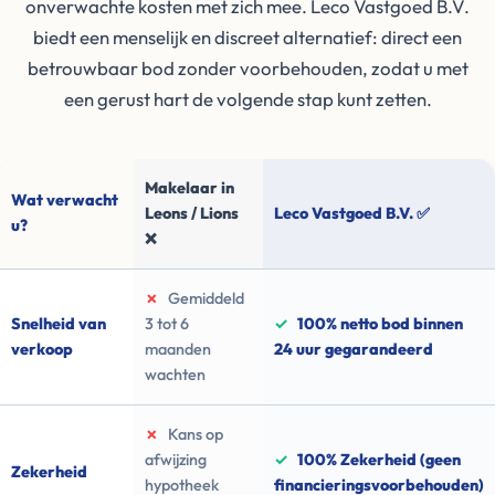
onverwachte kosten met zich mee. Leco Vastgoed B.V.
biedt een menselijk en discreet alternatief: direct een
betrouwbaar bod zonder voorbehouden, zodat u met
een gerust hart de volgende stap kunt zetten.
Makelaar in
Wat verwacht
Leons / Lions
Leco Vastgoed B.V. ✅
u?
❌
✗
Gemiddeld
Snelheid van
3 tot 6
✓
100% netto bod binnen
verkoop
maanden
24 uur gegarandeerd
wachten
✗
Kans op
afwijzing
✓
100% Zekerheid (geen
Zekerheid
hypotheek
financieringsvoorbehouden)