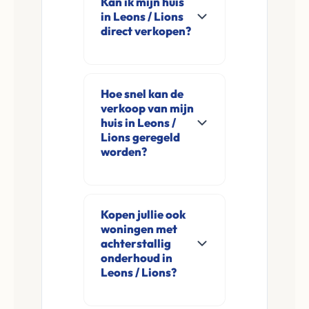
Kan ik mijn huis
in Leons / Lions
direct verkopen?
Ja, Leco Vastgoed
koopt woningen
Hoe snel kan de
direct aan in Leons /
verkoop van mijn
Lions en omgeving.
huis in Leons /
U verkoopt
Lions geregeld
worden?
rechtstreeks aan ons
zonder
Meestal ontvangt u
financieringsvoorbehoud
na de online
en zonder
Kopen jullie ook
aanvraag en
woningen met
makelaarskosten.
eventuele korte
achterstallig
opname al binnen 24
onderhoud in
Leons / Lions?
tot 48 uur een
concreet voorstel.
Ja, wij kopen