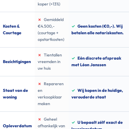
koper (>13%)
✗
Gemiddeld
Kosten &
€4.500,-
✓
Geen kosten (€0,-). Wij
Courtage
(courtage +
betalen alle notariskosten.
opstartkosten)
✗
Tientallen
✓
Eén discrete afspraak
Bezichtigingen
vreemden in
met Léon Janssen
uw huis
✗
Repareren
Staat van de
en
✓
Wij kopen in de huidige,
woning
verkoopklaar
verouderde staat
maken
✗
Geheel
✓
U bepaalt zélf exact de
Opleverdatum
afhankelijk van