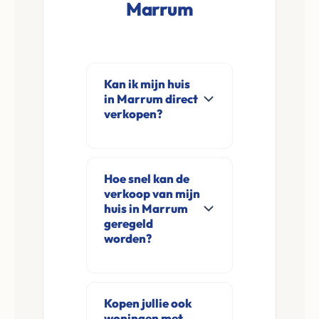
Marrum
Kan ik mijn huis
in Marrum direct
verkopen?
Ja, Leco Vastgoed
koopt woningen
Hoe snel kan de
direct aan in Marrum
verkoop van mijn
en omgeving. U
huis in Marrum
verkoopt
geregeld
worden?
rechtstreeks aan ons
zonder
Meestal ontvangt u
financieringsvoorbehoud
na de online
en zonder
Kopen jullie ook
aanvraag en
woningen met