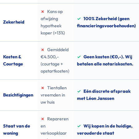
✗
Kans op
afwijzing
✓
100% Zekerheid (geen
Zekerheid
hypotheek
financieringsvoorbehouden)
koper (>13%)
✗
Gemiddeld
Kosten &
€4.500,-
✓
Geen kosten (€0,-). Wij
Courtage
(courtage +
betalen alle notariskosten.
opstartkosten)
✗
Tientallen
✓
Eén discrete afspraak
Bezichtigingen
vreemden in
met Léon Janssen
uw huis
✗
Repareren
Staat van de
en
✓
Wij kopen in de huidige,
woning
verkoopklaar
verouderde staat