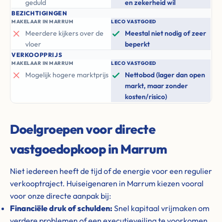
geduld
en zekerheid wil
BEZICHTIGINGEN
MAKELAAR IN MARRUM
LECO VASTGOED
Meerdere kijkers over de
Meestal niet nodig of zeer
vloer
beperkt
VERKOOPPRIJS
MAKELAAR IN MARRUM
LECO VASTGOED
Mogelijk hogere marktprijs
Nettobod (lager dan open
markt, maar zonder
kosten/risico)
Doelgroepen voor directe
vastgoedopkoop in Marrum
Niet iedereen heeft de tijd of de energie voor een regulier
verkooptraject. Huiseigenaren in Marrum kiezen vooral
voor onze directe aanpak bij:
Financiële druk of schulden:
Snel kapitaal vrijmaken om
verdere problemen of een executieveiling te voorkomen.