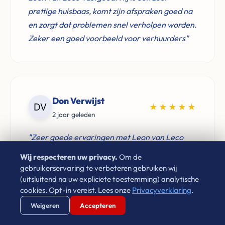
prettige huisbaas, komt zijn afspraken goed na
en zorgt dat problemen snel verholpen worden.
Zeker een goed voorbeeld voor verhuurders"
Don Verwijst
★★★★★
2 jaar geleden
"Zeer goede ervaringen met Leon van Leco
Vastgoed. Als je een betrouwbaar bedrijf zoekt
Wij respecteren uw privacy.
Om de
voor de aankoop van je woning neem gerust
gebruikerservaring te verbeteren gebruiken wij
contact op. Aan te raden!"
(uitsluitend na uw expliciete toestemming) analytische
cookies. Opt-in vereist. Lees onze
Privacyverklaring
.
Verstuur WhatsApp
Bel Ons Direct
Weigeren
Accepteren