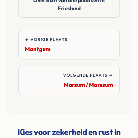
Overzicht van alle plaatsen in
betalen alle
Friesland
overdrachtskosten
en notariskosten van
de transactie.
← VORIGE PLAATS
Mantgum
VOLGENDE PLAATS →
Marsum / Marssum
Kies voor zekerheid en rust in