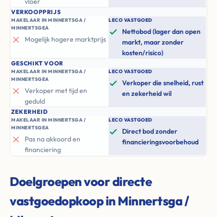
vloer
VERKOOPPRIJS
MAKELAAR IN MINNERTSGA /
LECO VASTGOED
MINNERTSGEA
Nettobod (lager dan open
Mogelijk hogere marktprijs
markt, maar zonder
kosten/risico)
GESCHIKT VOOR
MAKELAAR IN MINNERTSGA /
LECO VASTGOED
MINNERTSGEA
Verkoper die snelheid, rust
Verkoper met tijd en
en zekerheid wil
geduld
ZEKERHEID
MAKELAAR IN MINNERTSGA /
LECO VASTGOED
MINNERTSGEA
Direct bod zonder
Pas na akkoord en
financieringsvoorbehoud
financiering
Doelgroepen voor directe
vastgoedopkoop in Minnertsga /