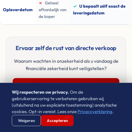
✗
Geheel
✓
U bepaalt zélf exact de
Opleverdatum
afhankelijk van
leveringsdatum
de koper
Ervaar zelf de rust van directe verkoop
Waarom wachten in onzekerheid als u vandaag de
financiële zekerheid kunt veiligstellen?
Vul uw postcode in en ontvang een bod ➜
Wij respecteren uw privacy.
Om de
gebruikerservaring te verbeteren gebruiken wij
✓
Vragen? App discrete inkoper Léon
(uitsluitend na uw expliciete toestemming) analytische
Janssen
cookies. Opt-in vereist. Lees onze
Privacyverklaring
.
Verstuur WhatsApp
Bel Ons Direct
Weigeren
Accepteren