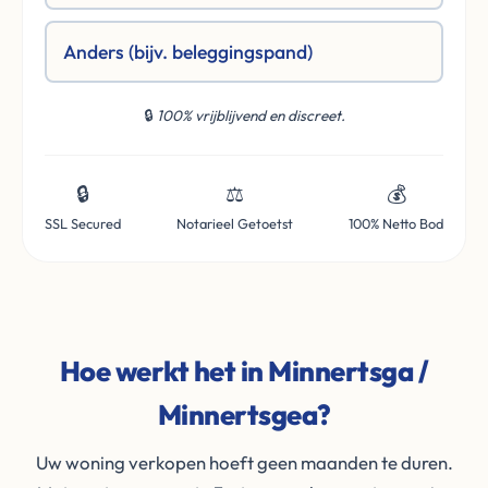
Anders (bijv. beleggingspand)
🔒
100% vrijblijvend en discreet.
🔒
⚖️
💰
SSL Secured
Notarieel Getoetst
100% Netto Bod
Hoe werkt het in Minnertsga /
Minnertsgea?
Uw woning verkopen hoeft geen maanden te duren.