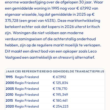
enorme waardestijging over de afgelopen 30 jaar. Waar
een gemiddelde woning in 1995 nog voor € 67,992 van
eigenaar wisselde, lag dat gemiddelde in 2025 op €
375,728 (een groei van 453%). Deze marktontwikkeling
betekent echter ook dat kopers in 2026 uiterst kritisch
zijn. Woningen die niet voldoen aan moderne
verduurzamingseisen of die achterstallig onderhoud
hebben, zijn op de reguliere markt moeilijk te verkopen.
Dit maakt een direct bod van een opkoper zoals Leco
Vastgoed een aantrekkelijk en stressvrij alternatief.
JAAR
CBS REFERENTIEREGIO
GEMIDDELDE TRANSACTIEPRIJS
1995
Regio Friesland
€ 67,992
2000
Regio Friesland
€ 125,834
2005
Regio Friesland
€ 178,770
2010
Regio Friesland
€ 195,349
2015
Regio Friesland
€ 180,461
2020
Regio Friesland
€ 254,223