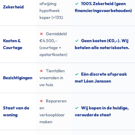
afwijzing
✓
100% Zekerheid (geen
Zekerheid
hypotheek
financieringsvoorbehouden)
koper (>13%)
✗
Gemiddeld
Kosten &
€4.500,-
✓
Geen kosten (€0,-). Wij
Courtage
(courtage +
betalen alle notariskosten.
opstartkosten)
✗
Tientallen
✓
Eén discrete afspraak
Bezichtigingen
vreemden in
met Léon Janssen
uw huis
✗
Repareren
Staat van de
en
✓
Wij kopen in de huidige,
woning
verkoopklaar
verouderde staat
maken