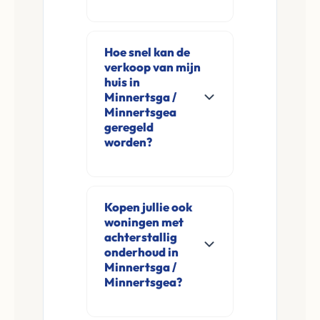
Ja, Leco Vastgoed
koopt woningen
Hoe snel kan de
direct aan in
verkoop van mijn
Minnertsga /
huis in
Minnertsgea en
Minnertsga /
Minnertsgea
omgeving. U
geregeld
verkoopt
worden?
rechtstreeks aan ons
Meestal ontvangt u
zonder
na de online
financieringsvoorbehoud
Kopen jullie ook
aanvraag en
en zonder
woningen met
eventuele korte
makelaarskosten.
achterstallig
opname al binnen 24
onderhoud in
Minnertsga /
tot 48 uur een
Minnertsgea?
concreet voorstel.
De overdracht bij de
Ja, wij kopen