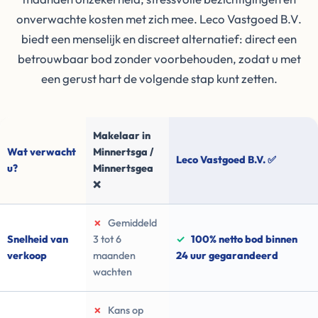
onverwachte kosten met zich mee. Leco Vastgoed B.V.
biedt een menselijk en discreet alternatief: direct een
betrouwbaar bod zonder voorbehouden, zodat u met
een gerust hart de volgende stap kunt zetten.
Makelaar in
Wat verwacht
Minnertsga /
Leco Vastgoed B.V. ✅
u?
Minnertsgea
❌
✗
Gemiddeld
Snelheid van
3 tot 6
✓
100% netto bod binnen
verkoop
maanden
24 uur gegarandeerd
wachten
✗
Kans op