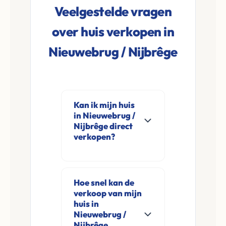
Veelgestelde vragen
over huis verkopen in
Nieuwebrug / Nijbrêge
Kan ik mijn huis
in Nieuwebrug /
Nijbrêge direct
verkopen?
Ja, Leco Vastgoed
koopt woningen
Hoe snel kan de
direct aan in
verkoop van mijn
Nieuwebrug /
huis in
Nijbrêge en
Nieuwebrug /
Nijbrêge