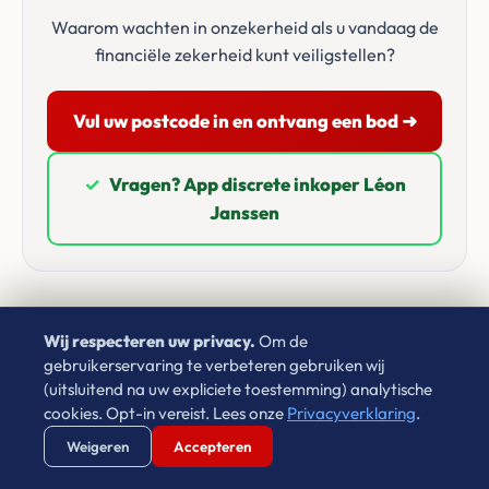
Waarom wachten in onzekerheid als u vandaag de
financiële zekerheid kunt veiligstellen?
Vul uw postcode in en ontvang een bod ➜
✓
Vragen? App discrete inkoper Léon
Janssen
Wij respecteren uw privacy.
Om de
gebruikerservaring te verbeteren gebruiken wij
Google Beoordelingen
(uitsluitend na uw expliciete toestemming) analytische
cookies. Opt-in vereist. Lees onze
Privacyverklaring
.
Wat onze klanten zeggen
Verstuur WhatsApp
Bel Ons Direct
Weigeren
Accepteren