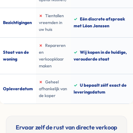
✗
Tientallen
✓
Eén discrete afspraak
Bezichtigingen
vreemden in
met Léon Janssen
uw huis
✗
Repareren
Staat van de
en
✓
Wij kopen in de huidige,
woning
verkoopklaar
verouderde staat
maken
✗
Geheel
✓
U bepaalt zélf exact de
Opleverdatum
afhankelijk van
leveringsdatum
de koper
Ervaar zelf de rust van directe verkoop