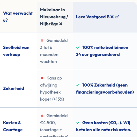
Makelaar in
Wat verwacht
Nieuwebrug /
Leco Vastgoed B.V. ✅
u?
Nijbrêge ❌
✗
Gemiddeld
Snelheid van
3 tot 6
✓
100% netto bod binnen
verkoop
maanden
24 uur gegarandeerd
wachten
✗
Kans op
afwijzing
✓
100% Zekerheid (geen
Zekerheid
hypotheek
financieringsvoorbehouden)
koper (>13%)
✗
Gemiddeld
Kosten &
€4.500,-
✓
Geen kosten (€0,-). Wij
Courtage
(courtage +
betalen alle notariskosten.
opstartkosten)