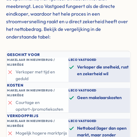
meebrengt. Leco Vastgoed fungeert als de directe
eindkoper, waardoor het hele proces in een
stroomversnelling raakt en u direct zekerheid heeft over
het nettobedrag. Bekijk de vergelijking in de
onderstaande tabel:
GESCHIKT VOOR
MAKELAAR IN NIEUWEBRUG /
LECO VASTGOED
NIJBRÊGE
Verkoper die snelheid, rust
Verkoper met tijd en
en zekerheid wil
geduld
KOSTEN
MAKELAAR IN NIEUWEBRUG /
LECO VASTGOED
NIJBRÊGE
Geen makelaarskosten
Courtage en
opstart-/promotiekosten
VERKOOPPRIJS
MAKELAAR IN NIEUWEBRUG /
LECO VASTGOED
NIJBRÊGE
Nettobod (lager dan open
Mogelijk hogere marktprijs
markt, maar zonder