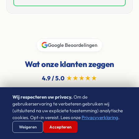
Google Beoordelingen
Wat onze klanten zeggen
4.9 / 5.0
★★★★★
Wij respecteren uw privacy.
Om de
gebruikerservaring te verbeteren gebruiken wij
Thomas Pelgrim
(uitsluitend na uw expliciete toestemming) analytische
★★★★★
cookies. Opt-in vereist. Lees onze
Privacyverklaring
.
1 jaar geleden
Verstuur WhatsApp
Bel Ons Direct
Weigeren
Accepteren
"Ik heb circa 8 jaar een woning mogen huren bij