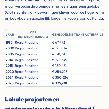
woningen in Nieuwland / Nylân verkopen soms nog vlot,
maar verouderde woningen met een lager energielabel
(C of slechter) of kluswoningen blijven door de hoge rente
en bouwkosten aanzienlijk langer te koop staan op Funda.
CBS
JAAR
GEMIDDELDE TRANSACTIEPRIJS
REFERENTIEREGIO
1995
Regio Friesland
€ 67,992
2000
Regio Friesland
€ 125,834
2005
Regio Friesland
€ 178,770
2010
Regio Friesland
€ 195,349
2015
Regio Friesland
€ 180,461
2020
Regio Friesland
€ 254,223
2024
Regio Friesland
€ 350,624
2025
Regio Friesland
€ 375,728
Lokale projecten en
stadsvernieuwing in Nieuwland /