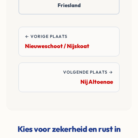
Friesland
overdrachtskosten
en notariskosten van
de transactie.
← VORIGE PLAATS
Nieuweschoot / Nijskoat
VOLGENDE PLAATS →
Nij Altoenae
Kies voor zekerheid en rust in