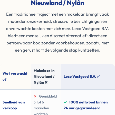
Nieuwland / Nylân
Een traditioneel traject met een makelaar brengt vaak
maanden onzekerheid, stressvolle bezichtigingen en
onverwachte kosten met zich mee. Leco Vastgoed B.V.
biedt een menselijk en discreet alternatief: direct een
betrouwbaar bod zonder voorbehouden, zodat u met
een gerust hart de volgende stap kunt zetten.
Makelaar in
Wat verwacht
Nieuwland /
Leco Vastgoed B.V. ✅
u?
Nylân ❌
✗
Gemiddeld
Snelheid van
3 tot 6
✓
100% netto bod binnen
verkoop
maanden
24 uur gegarandeerd
wachten