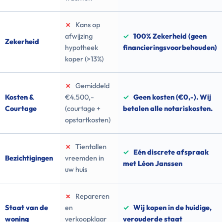
✗
Kans op
afwijzing
✓
100% Zekerheid (geen
Zekerheid
hypotheek
financieringsvoorbehouden)
koper (>13%)
✗
Gemiddeld
Kosten &
€4.500,-
✓
Geen kosten (€0,-). Wij
Courtage
(courtage +
betalen alle notariskosten.
opstartkosten)
✗
Tientallen
✓
Eén discrete afspraak
Bezichtigingen
vreemden in
met Léon Janssen
uw huis
✗
Repareren
Staat van de
en
✓
Wij kopen in de huidige,
woning
verkoopklaar
verouderde staat