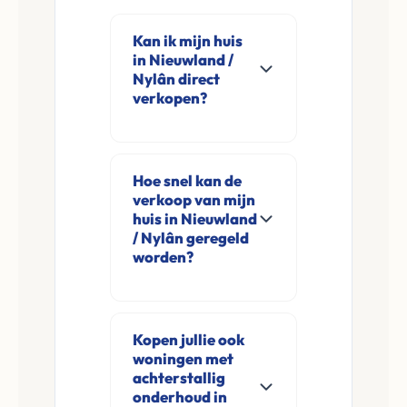
Kan ik mijn huis
in Nieuwland /
Nylân direct
verkopen?
Ja, Leco Vastgoed
koopt woningen
Hoe snel kan de
direct aan in
verkoop van mijn
Nieuwland / Nylân
huis in Nieuwland
en omgeving. U
/ Nylân geregeld
worden?
verkoopt
rechtstreeks aan ons
Meestal ontvangt u
zonder
na de online
financieringsvoorbehoud
Kopen jullie ook
aanvraag en
woningen met
en zonder
eventuele korte
achterstallig
makelaarskosten.
opname al binnen 24
onderhoud in