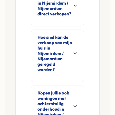
in Nijemirdum /
Nijemardum
direct verkopen?
Ja, Leco Vastgoed
koopt woningen
Hoe snel kan de
direct aan in
verkoop van mijn
Nijemirdum /
huis in
Nijemardum en
Nijemirdum /
Nijemardum
omgeving. U
geregeld
verkoopt
worden?
rechtstreeks aan ons
Meestal ontvangt u
zonder
na de online
financieringsvoorbehoud
Kopen jullie ook
aanvraag en
en zonder
woningen met
eventuele korte
makelaarskosten.
achterstallig
opname al binnen 24
onderhoud in
Nijemirdum /