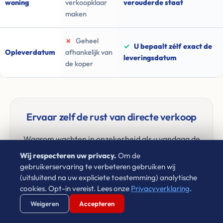
woning
verkoopklaar
verouderde staat
maken
✗
Geheel
✓
U bepaalt zélf exact de
Opleverdatum
afhankelijk van
leveringsdatum
de koper
Ervaar zelf de rust van directe verkoop
Waarom wachten in onzekerheid als u vandaag de
financiële zekerheid kunt veiligstellen?
Wij respecteren uw privacy.
Om de
gebruikerservaring te verbeteren gebruiken wij
(uitsluitend na uw expliciete toestemming) analytische
Vul uw postcode in en ontvang een bod ➜
cookies. Opt-in vereist. Lees onze
Privacyverklaring
.
Verstuur WhatsApp
Bel Ons Direct
Weigeren
Accepteren
✓
Vragen? App discrete inkoper Léon