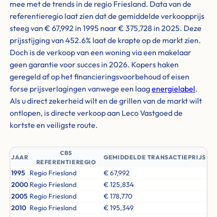
mee met de trends in de regio Friesland. Data van de
referentieregio laat zien dat de gemiddelde verkoopprijs
steeg van € 67,992 in 1995 naar € 375,728 in 2025. Deze
prijsstijging van 452.6% laat de krapte op de markt zien.
Doch is de verkoop van een woning via een makelaar
geen garantie voor succes in 2026. Kopers haken
geregeld af op het financieringsvoorbehoud of eisen
forse prijsverlagingen vanwege een laag
energielabel
.
Als u direct zekerheid wilt en de grillen van de markt wilt
ontlopen, is directe verkoop aan Leco Vastgoed de
kortste en veiligste route.
CBS
JAAR
GEMIDDELDE TRANSACTIEPRIJS
REFERENTIEREGIO
1995
Regio Friesland
€ 67,992
2000
Regio Friesland
€ 125,834
2005
Regio Friesland
€ 178,770
2010
Regio Friesland
€ 195,349