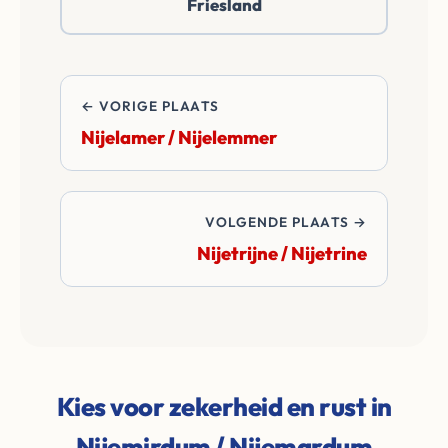
Friesland
betalen alle
overdrachtskosten
en notariskosten van
de transactie.
← VORIGE PLAATS
Nijelamer / Nijelemmer
VOLGENDE PLAATS →
Nijetrijne / Nijetrine
Kies voor zekerheid en rust in
Nijemirdum / Nijemardum