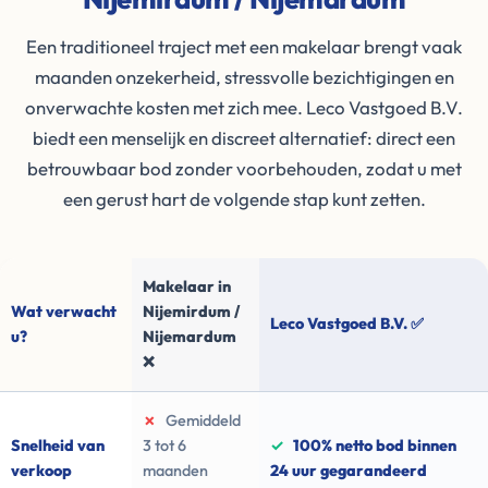
Een traditioneel traject met een makelaar brengt vaak
maanden onzekerheid, stressvolle bezichtigingen en
onverwachte kosten met zich mee. Leco Vastgoed B.V.
biedt een menselijk en discreet alternatief: direct een
betrouwbaar bod zonder voorbehouden, zodat u met
een gerust hart de volgende stap kunt zetten.
Makelaar in
Wat verwacht
Nijemirdum /
Leco Vastgoed B.V. ✅
u?
Nijemardum
❌
✗
Gemiddeld
Snelheid van
3 tot 6
✓
100% netto bod binnen
verkoop
maanden
24 uur gegarandeerd