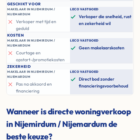
GESCHIKT VOOR
MAKELAAR IN NIJEMIRDUM /
LECO VASTGOED
NIJEMARDUM
Verkoper die snelheid, rust
Verkoper met tijd en
en zekerheid wil
geduld
KOSTEN
MAKELAAR IN NIJEMIRDUM /
LECO VASTGOED
NIJEMARDUM
Geen makelaarskosten
Courtage en
opstart-/promotiekosten
ZEKERHEID
MAKELAAR IN NIJEMIRDUM /
LECO VASTGOED
NIJEMARDUM
Direct bod zonder
Pas na akkoord en
financieringsvoorbehoud
financiering
Wanneer is directe woningverkoop
in Nijemirdum / Nijemardum de
beste keuze?