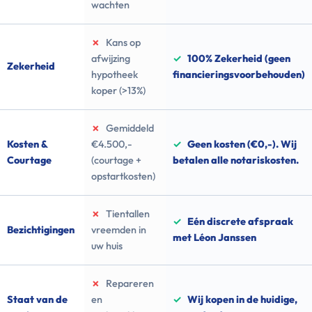
wachten
✗
Kans op
afwijzing
✓
100% Zekerheid (geen
Zekerheid
hypotheek
financieringsvoorbehouden)
koper (>13%)
✗
Gemiddeld
Kosten &
€4.500,-
✓
Geen kosten (€0,-). Wij
Courtage
(courtage +
betalen alle notariskosten.
opstartkosten)
✗
Tientallen
✓
Eén discrete afspraak
Bezichtigingen
vreemden in
met Léon Janssen
uw huis
✗
Repareren
Staat van de
en
✓
Wij kopen in de huidige,