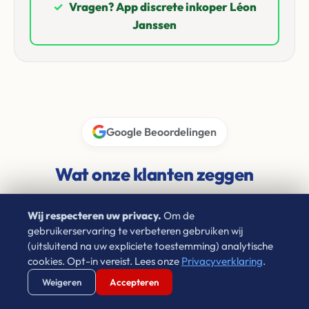
✓
Vragen? App discrete inkoper Léon
Janssen
Google Beoordelingen
Wat onze klanten zeggen
4.9 / 5.0
★★★★★
Wij respecteren uw privacy.
Om de
gebruikerservaring te verbeteren gebruiken wij
(uitsluitend na uw expliciete toestemming) analytische
cookies. Opt-in vereist. Lees onze
Privacyverklaring
.
Thomas Pelgrim
Verstuur WhatsApp
Bel Ons Direct
Weigeren
Accepteren
★★★★★
1 jaar geleden