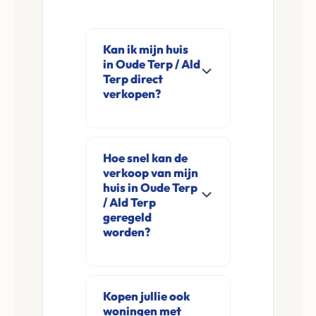
Kan ik mijn huis
in Oude Terp / Ald
Terp direct
verkopen?
Ja, Leco Vastgoed
koopt woningen
Hoe snel kan de
direct aan in Oude
verkoop van mijn
Terp / Ald Terp en
huis in Oude Terp
omgeving. U
/ Ald Terp
geregeld
verkoopt
worden?
rechtstreeks aan ons
zonder
Meestal ontvangt u
financieringsvoorbehoud
na de online
Kopen jullie ook
en zonder
aanvraag en
woningen met