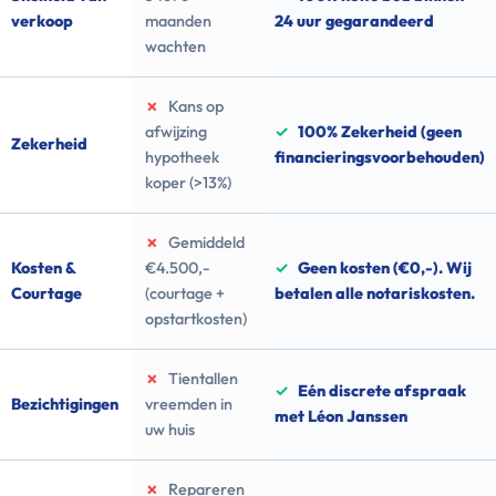
verkoop
maanden
24 uur gegarandeerd
wachten
✗
Kans op
afwijzing
✓
100% Zekerheid (geen
Zekerheid
hypotheek
financieringsvoorbehouden)
koper (>13%)
✗
Gemiddeld
Kosten &
€4.500,-
✓
Geen kosten (€0,-). Wij
Courtage
(courtage +
betalen alle notariskosten.
opstartkosten)
✗
Tientallen
✓
Eén discrete afspraak
Bezichtigingen
vreemden in
met Léon Janssen
uw huis
✗
Repareren