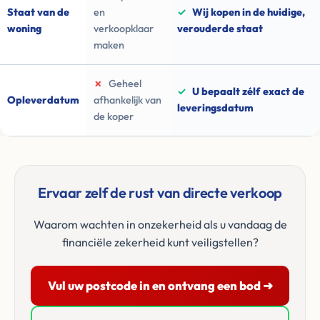
Staat van de
en
✓
Wij kopen in de huidige,
woning
verkoopklaar
verouderde staat
maken
✗
Geheel
✓
U bepaalt zélf exact de
Opleverdatum
afhankelijk van
leveringsdatum
de koper
Ervaar zelf de rust van directe verkoop
Waarom wachten in onzekerheid als u vandaag de
financiële zekerheid kunt veiligstellen?
Vul uw postcode in en ontvang een bod ➜