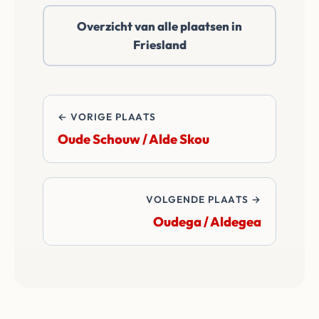
of daarbuiten. Wij
Overzicht van alle plaatsen in
betalen alle
Friesland
overdrachtskosten
en notariskosten van
de transactie.
← VORIGE PLAATS
Oude Schouw / Alde Skou
VOLGENDE PLAATS →
Oudega / Aldegea