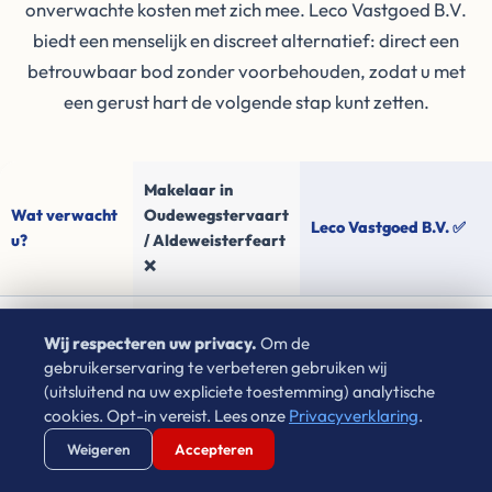
onverwachte kosten met zich mee. Leco Vastgoed B.V.
biedt een menselijk en discreet alternatief: direct een
betrouwbaar bod zonder voorbehouden, zodat u met
een gerust hart de volgende stap kunt zetten.
Makelaar in
Wat verwacht
Oudewegstervaart
Leco Vastgoed B.V. ✅
u?
/ Aldeweisterfeart
❌
Snelheid van
✗
Gemiddeld 3 tot
✓
100% netto bod binne
Wij respecteren uw privacy.
Om de
verkoop
6 maanden wachten
24 uur gegarandeerd
gebruikerservaring te verbeteren gebruiken wij
(uitsluitend na uw expliciete toestemming) analytische
✗
Kans op afwijzing
cookies. Opt-in vereist. Lees onze
Privacyverklaring
.
✓
100% Zekerheid (gee
Zekerheid
hypotheek koper
Verstuur WhatsApp
Bel Ons Direct
financieringsvoorbehou
Weigeren
Accepteren
(>13%)