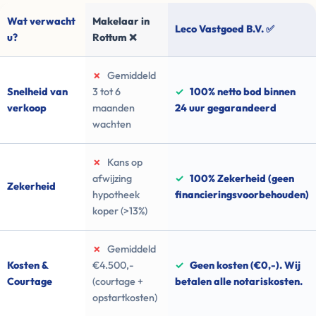
Wat verwacht
Makelaar in
Leco Vastgoed B.V. ✅
u?
Rottum ❌
✗
Gemiddeld
Snelheid van
3 tot 6
✓
100% netto bod binnen
verkoop
maanden
24 uur gegarandeerd
wachten
✗
Kans op
afwijzing
✓
100% Zekerheid (geen
Zekerheid
hypotheek
financieringsvoorbehouden)
koper (>13%)
✗
Gemiddeld
Kosten &
€4.500,-
✓
Geen kosten (€0,-). Wij
Courtage
(courtage +
betalen alle notariskosten.
opstartkosten)