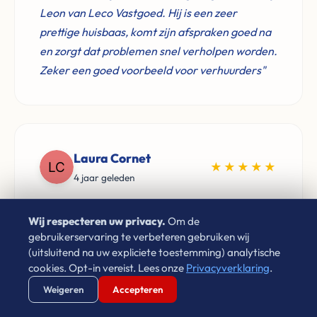
Leon van Leco Vastgoed. Hij is een zeer
prettige huisbaas, komt zijn afspraken goed na
en zorgt dat problemen snel verholpen worden.
Zeker een goed voorbeeld voor verhuurders"
Laura Cornet
★★★★★
4 jaar geleden
"Sinds 2009 heb ik via Leon gehuurd in
Wij respecteren uw privacy.
Om de
Eindhoven. Hij is netjes, vriendelijk en zorgt
gebruikerservaring te verbeteren gebruiken wij
ervoor dat problemen altijd op een goede
(uitsluitend na uw expliciete toestemming) analytische
manier opgelost worden. Prima huurbaas!"
cookies. Opt-in vereist. Lees onze
Privacyverklaring
.
Verstuur WhatsApp
Bel Ons Direct
Weigeren
Accepteren