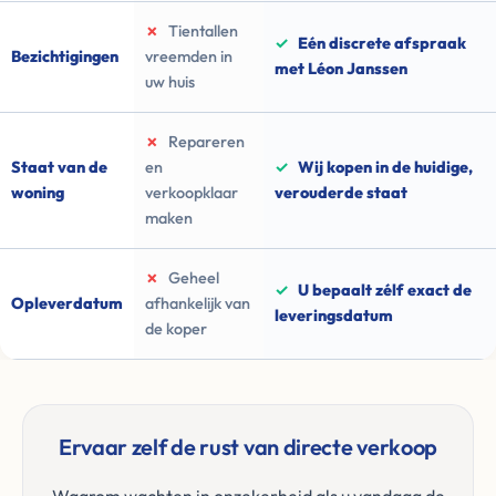
✗
Tientallen
✓
Eén discrete afspraak
Bezichtigingen
vreemden in
met Léon Janssen
uw huis
✗
Repareren
Staat van de
en
✓
Wij kopen in de huidige,
woning
verkoopklaar
verouderde staat
maken
✗
Geheel
✓
U bepaalt zélf exact de
Opleverdatum
afhankelijk van
leveringsdatum
de koper
Ervaar zelf de rust van directe verkoop