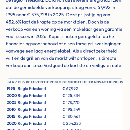
de regio Friesland. Data van de referentieregio laat zien
dat de gemiddelde verkoopprijs steeg van € 67,992 in
1995 naar € 375,728 in 2025. Deze prijsstijging van
452.6% laat de krapte op de markt zien. Doch is de
verkoop van een woning via een makelaar geen garantie
voor succes in 2026. Kopers haken geregeld af op het
financieringsvoorbehoud of eisen forse prijsverlagingen
vanwege een laag energielabel. Als u direct zekerheid
wilt en de grillen van de markt wilt ontlopen, is directe
verkoop aan Leco Vastgoed de kortste en veiligste route.
JAAR
CBS REFERENTIEREGIO
GEMIDDELDE TRANSACTIEPRIJS
1995
Regio Friesland
€ 67,992
2000
Regio Friesland
€ 125,834
2005
Regio Friesland
€ 178,770
2010
Regio Friesland
€ 195,349
2015
Regio Friesland
€ 180,461
2020
Regio Friesland
€ 254,223