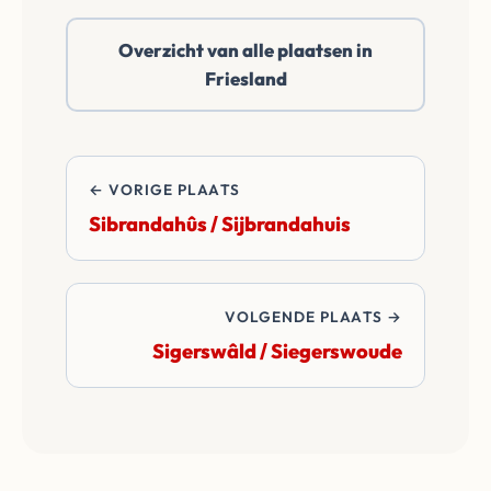
Sigerswâld of
Overzicht van alle plaatsen in
daarbuiten. Wij
Friesland
betalen alle
overdrachtskosten
en notariskosten van
de transactie.
← VORIGE PLAATS
Sibrandahûs / Sijbrandahuis
VOLGENDE PLAATS →
Sigerswâld / Siegerswoude