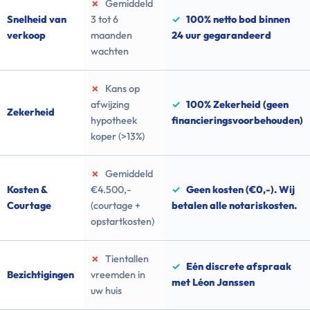
✗
Gemiddeld
Snelheid van
3 tot 6
✓
100% netto bod binnen
verkoop
maanden
24 uur gegarandeerd
wachten
✗
Kans op
afwijzing
✓
100% Zekerheid (geen
Zekerheid
hypotheek
financieringsvoorbehouden)
koper (>13%)
✗
Gemiddeld
Kosten &
€4.500,-
✓
Geen kosten (€0,-). Wij
Courtage
(courtage +
betalen alle notariskosten.
opstartkosten)
✗
Tientallen
✓
Eén discrete afspraak
Bezichtigingen
vreemden in
met Léon Janssen
uw huis