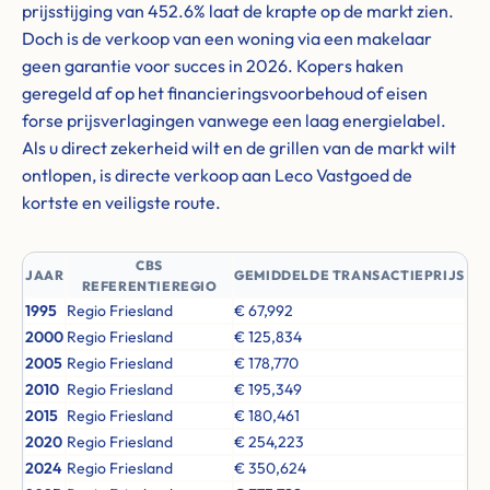
prijsstijging van 452.6% laat de krapte op de markt zien.
Doch is de verkoop van een woning via een makelaar
geen garantie voor succes in 2026. Kopers haken
geregeld af op het financieringsvoorbehoud of eisen
forse prijsverlagingen vanwege een laag energielabel.
Als u direct zekerheid wilt en de grillen van de markt wilt
ontlopen, is directe verkoop aan Leco Vastgoed de
kortste en veiligste route.
CBS
JAAR
GEMIDDELDE TRANSACTIEPRIJS
REFERENTIEREGIO
1995
Regio Friesland
€ 67,992
2000
Regio Friesland
€ 125,834
2005
Regio Friesland
€ 178,770
2010
Regio Friesland
€ 195,349
2015
Regio Friesland
€ 180,461
2020
Regio Friesland
€ 254,223
2024
Regio Friesland
€ 350,624