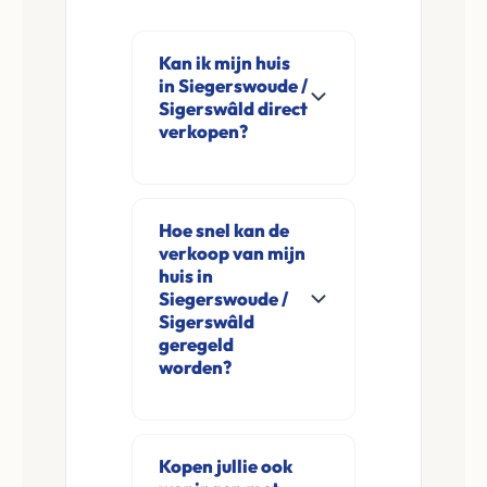
Kan ik mijn huis
in Siegerswoude /
Sigerswâld direct
verkopen?
Ja, Leco Vastgoed
koopt woningen
Hoe snel kan de
direct aan in
verkoop van mijn
Siegerswoude /
huis in
Sigerswâld en
Siegerswoude /
Sigerswâld
omgeving. U
geregeld
verkoopt
worden?
rechtstreeks aan ons
Meestal ontvangt u
zonder
na de online
financieringsvoorbehoud
Kopen jullie ook
aanvraag en
en zonder