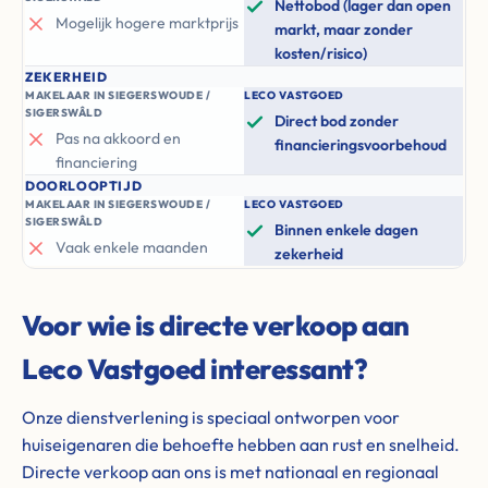
Nettobod (lager dan open
Mogelijk hogere marktprijs
markt, maar zonder
kosten/risico)
ZEKERHEID
MAKELAAR IN SIEGERSWOUDE /
LECO VASTGOED
SIGERSWÂLD
Direct bod zonder
Pas na akkoord en
financieringsvoorbehoud
financiering
DOORLOOPTIJD
MAKELAAR IN SIEGERSWOUDE /
LECO VASTGOED
SIGERSWÂLD
Binnen enkele dagen
Vaak enkele maanden
zekerheid
Voor wie is directe verkoop aan
Leco Vastgoed interessant?
Onze dienstverlening is speciaal ontworpen voor
huiseigenaren die behoefte hebben aan rust en snelheid.
Directe verkoop aan ons is met nationaal en regionaal