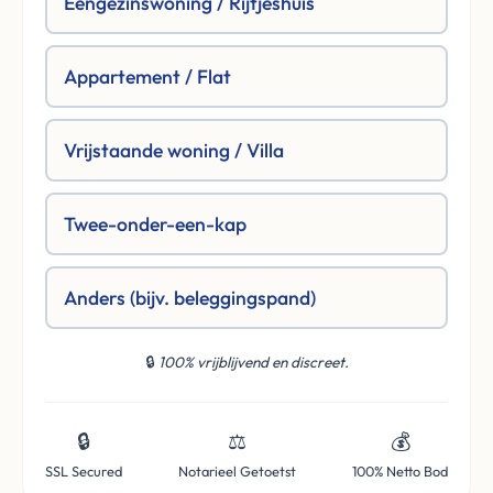
Eengezinswoning / Rijtjeshuis
Appartement / Flat
Vrijstaande woning / Villa
Twee-onder-een-kap
Anders (bijv. beleggingspand)
🔒
100% vrijblijvend en discreet.
🔒
⚖️
💰
SSL Secured
Notarieel Getoetst
100% Netto Bod