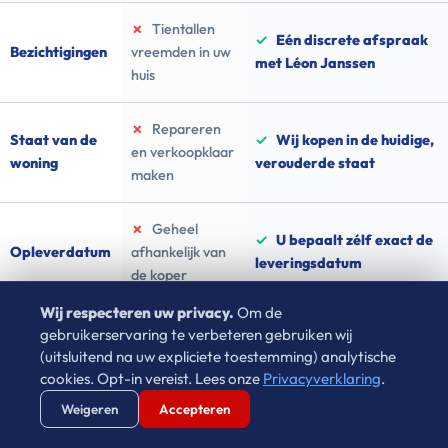
✗
Tientallen
✓
Eén discrete afspraak
Bezichtigingen
vreemden in uw
met Léon Janssen
huis
✗
Repareren
Staat van de
✓
Wij kopen in de huidige,
en verkoopklaar
woning
verouderde staat
maken
✗
Geheel
✓
U bepaalt zélf exact de
Opleverdatum
afhankelijk van
leveringsdatum
de koper
Wij respecteren uw privacy.
Om de
gebruikerservaring te verbeteren gebruiken wij
(uitsluitend na uw expliciete toestemming) analytische
cookies. Opt-in vereist. Lees onze
Privacyverklaring
.
Ervaar zelf de rust van directe verkoop
Verstuur WhatsApp
Bel Ons Direct
Weigeren
Accepteren
Waarom wachten in onzekerheid als u vandaag de