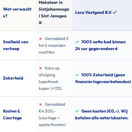
Makelaar in
Wat verwacht
Sintjohannesga
Leco Vastgoed B.V. ✅
u?
/ Sint Jansgea
❌
✗
Gemiddeld 3
Snelheid van
✓
100% netto bod binnen
tot 6 maanden
verkoop
24 uur gegarandeerd
wachten
✗
Kans op
afwijzing
✓
100% Zekerheid (geen
Zekerheid
hypotheek
financieringsvoorbehouden)
koper (>13%)
✗
Gemiddeld
Kosten &
€4.500,-
✓
Geen kosten (€0,-). Wij
Courtage
(courtage +
betalen alle notariskosten.
opstartkosten)