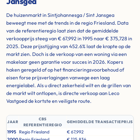
Jansgea
De huizenmarkt in Sintjohannesga / Sint Jansgea
beweegt mee met de trends in de regio Friesland. Data
van de referentieregio laat zien dat de gemiddelde
verkoopprijs steeg van € 67,992 in 1995 naar € 375,728 in
2025. Deze prijsstijging van 452.6% laat de krapte op de
markt zien. Doch is de verkoop van een woning via een
makelaar geen garantie voor succes in 2026. Kopers
haken geregeld af op het financieringsvoorbehoud of
eisen forse prijsverlagingen vanwege een laag
energielabel. Als u direct zekerheid wilt en de grillen van
de markt wilt ontlopen, is directe verkoop aan Leco
Vastgoed de kortste en veiligste route.
CBS
JAAR
GEMIDDELDE TRANSACTIEPRIJS
REFERENTIEREGIO
1995
Regio Friesland
€ 67,992
2000
Regio Friesland
€ 125,834