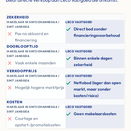
biedt directe verkoop aan Leco Vastgoed die uitkomst.
ZEKERHEID
MAKELAAR IN SINTJOHANNESGA /
LECO VASTGOED
SINT JANSGEA
Direct bod zonder
Pas na akkoord en
financieringsvoorbehoud
financiering
DOORLOOPTIJD
MAKELAAR IN SINTJOHANNESGA /
LECO VASTGOED
SINT JANSGEA
Binnen enkele dagen
Vaak enkele maanden
zekerheid
VERKOOPPRIJS
MAKELAAR IN SINTJOHANNESGA /
LECO VASTGOED
SINT JANSGEA
Nettobod (lager dan open
Mogelijk hogere marktprijs
markt, maar zonder
kosten/risico)
KOSTEN
MAKELAAR IN SINTJOHANNESGA /
LECO VASTGOED
SINT JANSGEA
Geen makelaarskosten
Courtage en
opstart-/promotiekosten