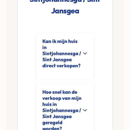
Jansgea
Kan ik mijn huis
in
Sintjohannesga /
Sint Jansgea
direct verkopen?
Ja, Leco Vastgoed
koopt woningen
Hoe snel kan de
direct aan in
verkoop van mijn
Sintjohannesga / Sint
huis in
Jansgea en
Sintjohannesga /
Sint Jansgea
omgeving. U
geregeld
verkoopt
worden?