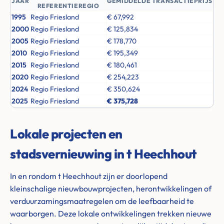
JAAR
GEMIDDELDE TRANSACTIEPRIJS
REFERENTIEREGIO
1995
Regio Friesland
€ 67,992
2000
Regio Friesland
€ 125,834
2005
Regio Friesland
€ 178,770
2010
Regio Friesland
€ 195,349
2015
Regio Friesland
€ 180,461
2020
Regio Friesland
€ 254,223
2024
Regio Friesland
€ 350,624
2025
Regio Friesland
€ 375,728
Lokale projecten en
stadsvernieuwing in t Heechhout
In en rondom t Heechhout zijn er doorlopend
kleinschalige nieuwbouwprojecten, herontwikkelingen of
verduurzamingsmaatregelen om de leefbaarheid te
waarborgen. Deze lokale ontwikkelingen trekken nieuwe