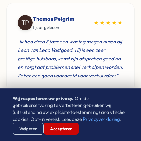
Thomas Pelgrim
★★★★★
1 jaar geleden
"Ik heb circa 8 jaar een woning mogen huren bij
Leon van Leco Vastgoed. Hij is een zeer
prettige huisbaas, komt zijn afspraken goed na
en zorgt dat problemen snel verholpen worden.
Zeker een goed voorbeeld voor verhuurders"
Wij respecteren uw privacy.
Om de
gebruikerservaring te verbeteren gebruiken wij
(uitsluitend na uw expliciete toestemming) analytische
Don Verwijst
★★★★★
cookies. Opt-in vereist. Lees onze
Privacyverklaring
.
2 jaar geleden
Verstuur WhatsApp
Bel Ons Direct
Weigeren
Accepteren
"Zeer goede ervaringen met Leon van Leco