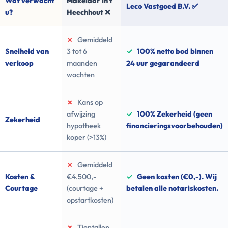
Wat verwacht
Makelaar in t
Leco Vastgoed B.V. ✅
u?
Heechhout ❌
✗
Gemiddeld
Snelheid van
3 tot 6
✓
100% netto bod binnen
verkoop
maanden
24 uur gegarandeerd
wachten
✗
Kans op
afwijzing
✓
100% Zekerheid (geen
Zekerheid
hypotheek
financieringsvoorbehouden)
koper (>13%)
✗
Gemiddeld
Kosten &
€4.500,-
✓
Geen kosten (€0,-). Wij
Courtage
(courtage +
betalen alle notariskosten.
opstartkosten)
✗
Tientallen