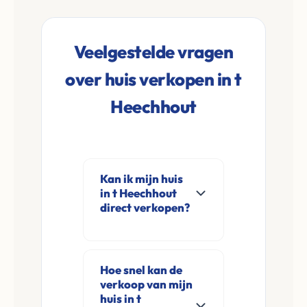
Veelgestelde vragen
over huis verkopen in t
Heechhout
Kan ik mijn huis
in t Heechhout
direct verkopen?
Ja, Leco Vastgoed
koopt woningen
Hoe snel kan de
direct aan in t
verkoop van mijn
Heechhout en
huis in t