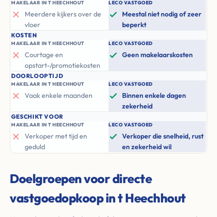
MAKELAAR IN T HEECHHOUT
LECO VASTGOED
Meerdere kijkers over de
Meestal niet nodig of zeer
vloer
beperkt
KOSTEN
MAKELAAR IN T HEECHHOUT
LECO VASTGOED
Courtage en
Geen makelaarskosten
opstart-/promotiekosten
DOORLOOPTIJD
MAKELAAR IN T HEECHHOUT
LECO VASTGOED
Vaak enkele maanden
Binnen enkele dagen
zekerheid
GESCHIKT VOOR
MAKELAAR IN T HEECHHOUT
LECO VASTGOED
Verkoper met tijd en
Verkoper die snelheid, rust
geduld
en zekerheid wil
Doelgroepen voor directe
vastgoedopkoop in t Heechhout