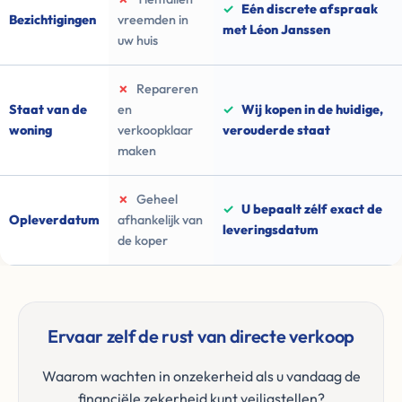
✓
Eén discrete afspraak
Bezichtigingen
vreemden in
met Léon Janssen
uw huis
✗
Repareren
Staat van de
en
✓
Wij kopen in de huidige,
woning
verkoopklaar
verouderde staat
maken
✗
Geheel
✓
U bepaalt zélf exact de
Opleverdatum
afhankelijk van
leveringsdatum
de koper
Ervaar zelf de rust van directe verkoop
Waarom wachten in onzekerheid als u vandaag de
financiële zekerheid kunt veiligstellen?