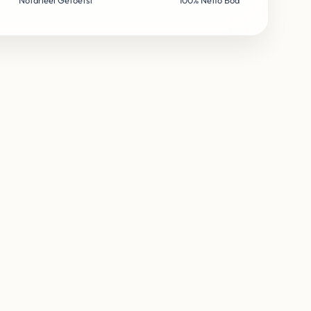
Notarieel Getoetst
100% Netto Bod