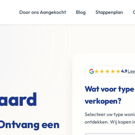
Door ons Aangekocht
Blog
Stappenplan
★★★★★
4.9
Lee
Wat voor type
jaard
verkopen?
Selecteer uw type woni
 Ontvang een
ontdekken. Wij kopen in