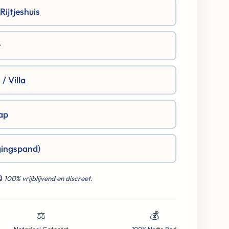
ijtjeshuis
t
/ Villa
ap
gingspand)
🔒
100% vrijblijvend en discreet.
⚖️
💰