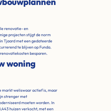
uwbouwplannen
le renovatie- en
ige projecten stijgt de norm
 in Tjaard met een gedateerde
urrerend te blijven op Funda.
n renovatiekosten besparen.
uw woning
de markt weliswaar actief is, maar
ijn strenger met
oderniseerd moeten worden. In
 8,443 huizen verkocht, met een