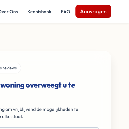
Aanvragen
Over Ons
Kennisbank
FAQ
s reviews
 woning overweegt u te
ng om vrijblijvend de mogelijkheden te
 elke staat.