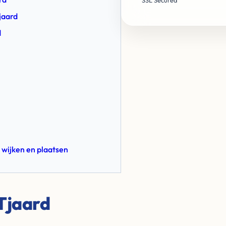
SSL Secured
jaard
d
 wijken en plaatsen
Tjaard