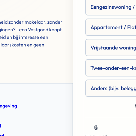
Eengezinswoning / R
rheid zonder makelaar, zonder
Appartement / Fla
gingen? Leco Vastgoed koopt
id en bij interesse een
elaarskosten en geen
Vrijstaande woning 
Twee-onder-een-k
Anders (bijv. beleg
omgeving
d
🔒
rd