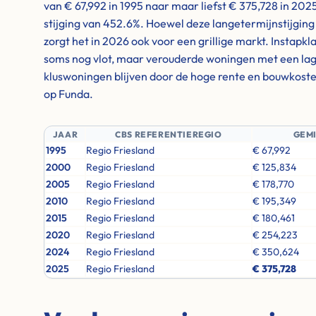
van € 67,992 in 1995 naar maar liefst € 375,728 in 20
stijging van 452.6%. Hoewel deze langetermijnstijging 
zorgt het in 2026 ook voor een grillige markt. Instapk
soms nog vlot, maar verouderde woningen met een lager
kluswoningen blijven door de hoge rente en bouwkosten
op Funda.
JAAR
CBS REFERENTIEREGIO
GEM
1995
Regio Friesland
€ 67,992
2000
Regio Friesland
€ 125,834
2005
Regio Friesland
€ 178,770
2010
Regio Friesland
€ 195,349
2015
Regio Friesland
€ 180,461
2020
Regio Friesland
€ 254,223
2024
Regio Friesland
€ 350,624
2025
Regio Friesland
€ 375,728