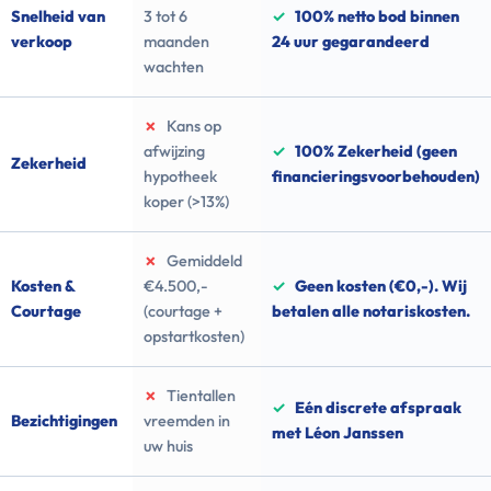
Snelheid van
3 tot 6
✓
100% netto bod binnen
verkoop
maanden
24 uur gegarandeerd
wachten
✗
Kans op
afwijzing
✓
100% Zekerheid (geen
Zekerheid
hypotheek
financieringsvoorbehouden)
koper (>13%)
✗
Gemiddeld
Kosten &
€4.500,-
✓
Geen kosten (€0,-). Wij
Courtage
(courtage +
betalen alle notariskosten.
opstartkosten)
✗
Tientallen
✓
Eén discrete afspraak
Bezichtigingen
vreemden in
met Léon Janssen
uw huis