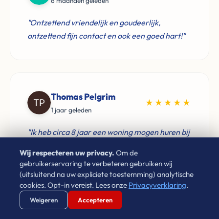
6 maanden geleden
"Ontzettend vriendelijk en goudeerlijk,
ontzettend fijn contact en ook een goed hart!"
Thomas Pelgrim
★★★★★
1 jaar geleden
"Ik heb circa 8 jaar een woning mogen huren bij
Leon van Leco Vastgoed. Hij is een zeer
Wij respecteren uw privacy.
Om de
prettige huisbaas, komt zijn afspraken goed na
gebruikerservaring te verbeteren gebruiken wij
en zorgt dat problemen snel verholpen worden.
(uitsluitend na uw expliciete toestemming) analytische
Zeker een goed voorbeeld voor verhuurders"
cookies. Opt-in vereist. Lees onze
Privacyverklaring
.
Verstuur WhatsApp
Bel Ons Direct
Weigeren
Accepteren