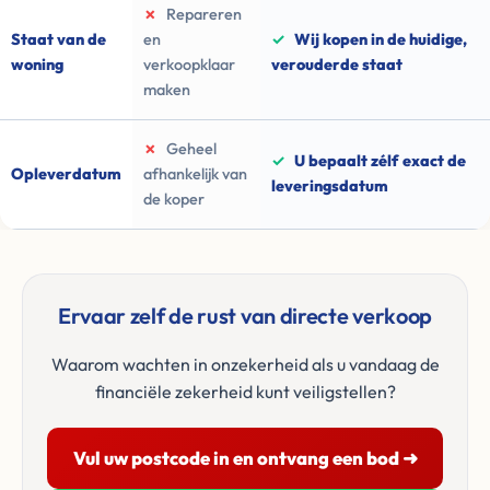
✗
Repareren
Staat van de
en
✓
Wij kopen in de huidige,
woning
verkoopklaar
verouderde staat
maken
✗
Geheel
✓
U bepaalt zélf exact de
Opleverdatum
afhankelijk van
leveringsdatum
de koper
Ervaar zelf de rust van directe verkoop
Waarom wachten in onzekerheid als u vandaag de
financiële zekerheid kunt veiligstellen?
Vul uw postcode in en ontvang een bod ➜