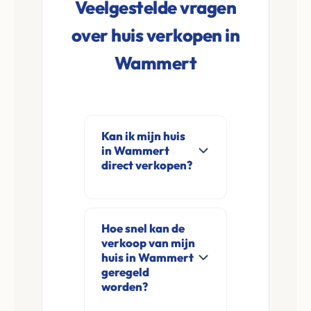
Veelgestelde vragen
over huis verkopen in
Wammert
Kan ik mijn huis
in Wammert
direct verkopen?
Ja, Leco Vastgoed
koopt woningen
Hoe snel kan de
direct aan in
verkoop van mijn
Wammert en
huis in Wammert
omgeving. U
geregeld
worden?
verkoopt
rechtstreeks aan ons