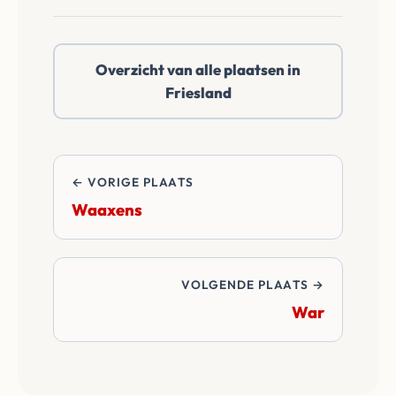
bod.
Wammert of
daarbuiten. Wij
Overzicht van alle plaatsen in
betalen alle
Friesland
overdrachtskosten
en notariskosten van
de transactie.
← VORIGE PLAATS
Waaxens
VOLGENDE PLAATS →
War