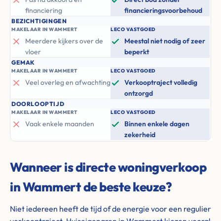
financiering
financieringsvoorbehoud
BEZICHTIGINGEN
MAKELAAR IN WAMMERT
LECO VASTGOED
Meerdere kijkers over de
Meestal niet nodig of zeer
vloer
beperkt
GEMAK
MAKELAAR IN WAMMERT
LECO VASTGOED
Veel overleg en afwachting
Verkooptraject volledig
ontzorgd
DOORLOOPTIJD
MAKELAAR IN WAMMERT
LECO VASTGOED
Vaak enkele maanden
Binnen enkele dagen
zekerheid
Wanneer is directe woningverkoop
in Wammert de beste keuze?
Niet iedereen heeft de tijd of de energie voor een regulier