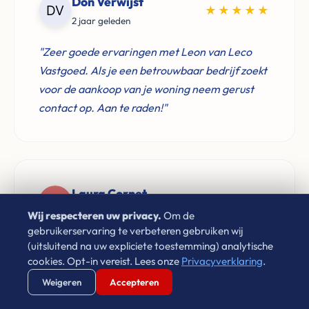
Don Verwijst
★★★★★
2 jaar geleden
"Zeer goede ervaringen met Leon van Leco
Vastgoed. Als je een betrouwbaar bedrijf zoekt
voor de aankoop van je woning neem gerust
contact op. Aan te raden!"
Laura Cornet
★★★★★
4 jaar geleden
Wij respecteren uw privacy.
Om de
gebruikerservaring te verbeteren gebruiken wij
"Sinds 2009 heb ik via Leon gehuurd in
(uitsluitend na uw expliciete toestemming) analytische
cookies. Opt-in vereist. Lees onze
Privacyverklaring
.
Eindhoven. Hij is netjes, vriendelijk en zorgt
ervoor dat problemen altijd op een goede
Verstuur WhatsApp
Bel Ons Direct
Weigeren
Accepteren
manier opgelost worden. Prima huurbaas!"