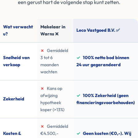
een gerust hart de volgende stap kunt zetten.
Wat verwacht
Makelaar in
Leco Vastgoed B.V. ✅
u?
Warns ❌
✗
Gemiddeld
Snelheid van
3 tot 6
✓
100% netto bod binnen
verkoop
maanden
24 uur gegarandeerd
wachten
✗
Kans op
afwijzing
✓
100% Zekerheid (geen
Zekerheid
hypotheek
financieringsvoorbehouden)
koper (>13%)
✗
Gemiddeld
Kosten &
€4.500,-
✓
Geen kosten (€0,-). Wij