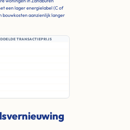
lare woningen in Zandburen
t een lager energielabel (C of
en bouwkosten aanzienlijk langer
IDDELDE TRANSACTIEPRIJS
adsvernieuwing