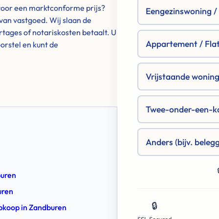
 voor een marktconforme prijs?
Eengezinswoning / R
 van vastgoed. Wij slaan de
tages of notariskosten betaalt. U
Appartement / Fla
orstel en kunt de
Vrijstaande woning 
Twee-onder-een-k
Anders (bijv. beleg
buren
uren
🔒
 Opkoop in Zandburen