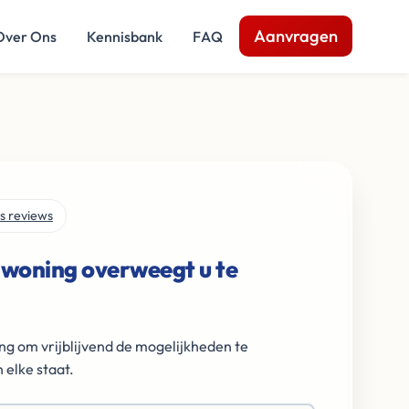
Aanvragen
Over Ons
Kennisbank
FAQ
s reviews
 woning overweegt u te
ng om vrijblijvend de mogelijkheden te
 elke staat.