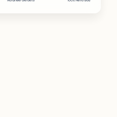
Notarieel Getoetst
100% Netto Bod