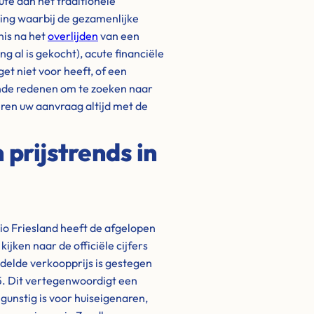
ute dan het traditionele
ding waarbij de gezamenlijke
nis na het
overlijden
van een
 al is gekocht), acute financiële
get niet voor heeft, of een
nde redenen om te zoeken naar
eren uw aanvraag altijd met de
prijstrends in
o Friesland heeft de afgelopen
jken naar de officiële cijfers
ddelde verkoopprijs is gestegen
25. Dit vertegenwoordigt een
gunstig is voor huiseigenaren,