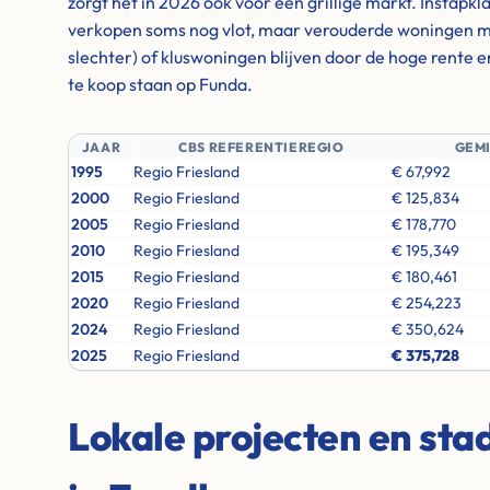
zorgt het in 2026 ook voor een grillige markt. Instapk
verkopen soms nog vlot, maar verouderde woningen me
slechter) of kluswoningen blijven door de hoge rente 
te koop staan op Funda.
JAAR
CBS REFERENTIEREGIO
GEM
1995
Regio Friesland
€ 67,992
2000
Regio Friesland
€ 125,834
2005
Regio Friesland
€ 178,770
2010
Regio Friesland
€ 195,349
2015
Regio Friesland
€ 180,461
2020
Regio Friesland
€ 254,223
2024
Regio Friesland
€ 350,624
2025
Regio Friesland
€ 375,728
Lokale projecten en st