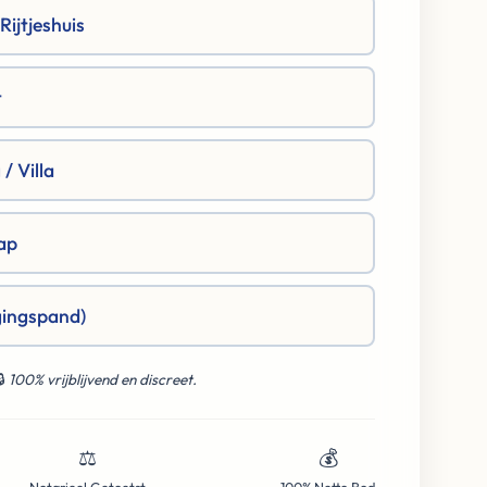
ijtjeshuis
t
/ Villa
ap
gingspand)
🔒
100% vrijblijvend en discreet.
⚖️
💰