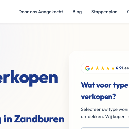
Door ons Aangekocht
Blog
Stappenplan
★★★★★
verkopen
4.9
Lee
Wat voor type
verkopen?
Selecteer uw type woni
g in Zandburen
ontdekken. Wij kopen in