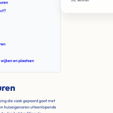
SSL Secured
buren
ect?
uren
 wijken en plaatsen
uren
ssing die vaak gepaard gaat met
en huiseigenaren uiteenlopende