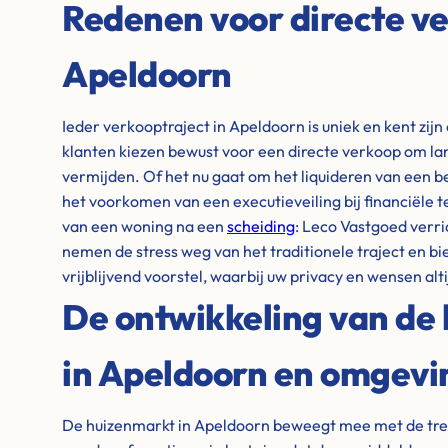
Redenen voor directe ve
Apeldoorn
Ieder verkooptraject in Apeldoorn is uniek en kent zij
klanten kiezen bewust voor een directe verkoop om la
vermijden. Of het nu gaat om het liquideren van een b
het voorkomen van een executieveiling bij financiële 
van een woning na een
scheiding
: Leco Vastgoed verri
nemen de stress weg van het traditionele traject en bi
vrijblijvend voorstel, waarbij uw privacy en wensen alti
De ontwikkeling van de 
in Apeldoorn en omgevi
De huizenmarkt in Apeldoorn beweegt mee met de tren