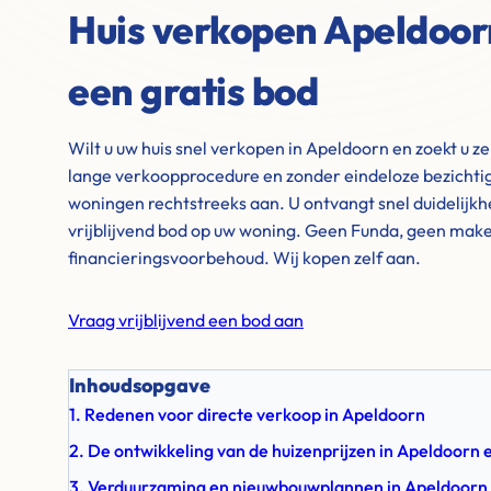
Huis verkopen Apeldoor
een gratis bod
Wilt u uw huis snel verkopen in Apeldoorn en zoekt u 
lange verkoopprocedure en zonder eindeloze bezichti
woningen rechtstreeks aan. U ontvangt snel duidelijkhe
vrijblijvend bod op uw woning. Geen Funda, geen mak
financieringsvoorbehoud. Wij kopen zelf aan.
Vraag vrijblijvend een bod aan
Inhoudsopgave
1. Redenen voor directe verkoop in Apeldoorn
2. De ontwikkeling van de huizenprijzen in Apeldoorn
3. Verduurzaming en nieuwbouwplannen in Apeldoorn