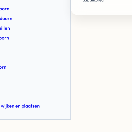
SSL Secured
doorn
ldoorn
illen
doorn
orn
 wijken en plaatsen