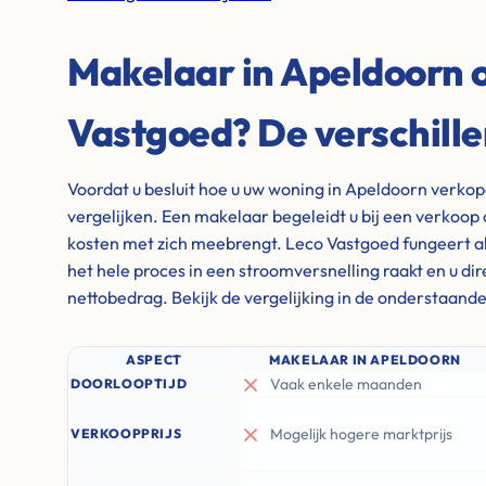
Makelaar in Apeldoorn 
Vastgoed? De verschill
Voordat u besluit hoe u uw woning in Apeldoorn verkope
vergelijken. Een makelaar begeleidt u bij een verkoop 
kosten met zich meebrengt. Leco Vastgoed fungeert al
het hele proces in een stroomversnelling raakt en u di
nettobedrag. Bekijk de vergelijking in de onderstaande
ASPECT
MAKELAAR IN APELDOORN
Vaak enkele maanden
DOORLOOPTIJD
Mogelijk hogere marktprijs
VERKOOPPRIJS