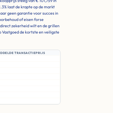
koopprijs steeg van € 101,759 in
1.3% laat de krapte op de markt
aar geen garantie voor succes in
oorbehoud of eisen forse
u direct zekerheid wilt en de grillen
o Vastgoed de kortste en veiligste
IDDELDE TRANSACTIEPRIJS