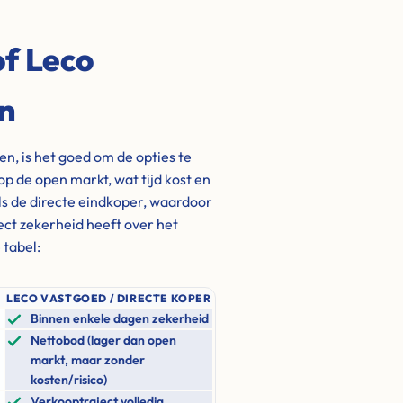
of Leco
en
n, is het goed om de opties te
op de open markt, wat tijd kost en
s de directe eindkoper, waardoor
rect zekerheid heeft over het
 tabel:
LECO VASTGOED / DIRECTE KOPER
Binnen enkele dagen zekerheid
Nettobod (lager dan open
markt, maar zonder
kosten/risico)
Verkooptraject volledig