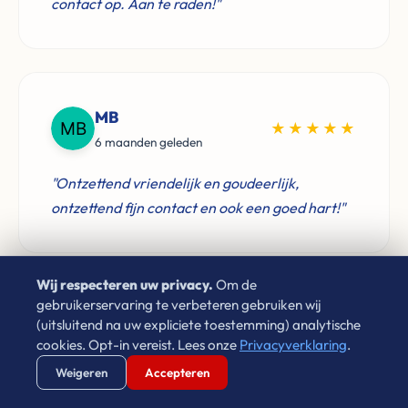
contact op. Aan te raden!"
MB
★★★★★
6 maanden geleden
"Ontzettend vriendelijk en goudeerlijk,
ontzettend fijn contact en ook een goed hart!"
Wij respecteren uw privacy.
Om de
gebruikerservaring te verbeteren gebruiken wij
Laura Cornet
(uitsluitend na uw expliciete toestemming) analytische
★★★★★
cookies. Opt-in vereist. Lees onze
Privacyverklaring
.
4 jaar geleden
Verstuur WhatsApp
Bel Ons Direct
Weigeren
Accepteren
"Sinds 2009 heb ik via Leon gehuurd in