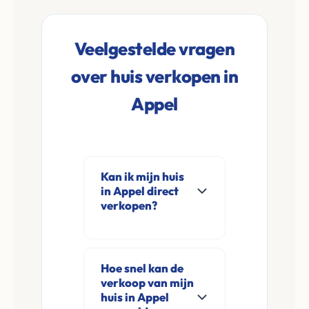
Veelgestelde vragen
over huis verkopen in
Appel
Kan ik mijn huis
in Appel direct
verkopen?
Ja, Leco Vastgoed
koopt woningen
Hoe snel kan de
direct aan in Appel
verkoop van mijn
en omgeving. U
huis in Appel