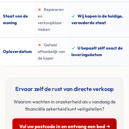
✗
Repareren
Staat van de
en
✓
Wij kopen in de huidige,
woning
verkoopklaar
verouderde staat
maken
✗
Geheel
✓
U bepaalt zélf exact de
Opleverdatum
afhankelijk van
leveringsdatum
de koper
Ervaar zelf de rust van directe verkoop
Waarom wachten in onzekerheid als u vandaag de
financiële zekerheid kunt veiligstellen?
Vul uw postcode in en ontvang een bod ➜