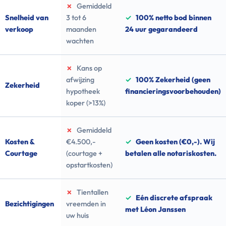
✗
Gemiddeld
Snelheid van
3 tot 6
✓
100% netto bod binnen
verkoop
maanden
24 uur gegarandeerd
wachten
✗
Kans op
afwijzing
✓
100% Zekerheid (geen
Zekerheid
hypotheek
financieringsvoorbehouden)
koper (>13%)
✗
Gemiddeld
Kosten &
€4.500,-
✓
Geen kosten (€0,-). Wij
Courtage
(courtage +
betalen alle notariskosten.
opstartkosten)
✗
Tientallen
✓
Eén discrete afspraak
Bezichtigingen
vreemden in
met Léon Janssen
uw huis