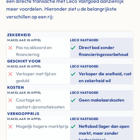
een directe transactie met Leco Vastgoed aanzienlijk
meer voordelen. Hieronder ziet u de belangrijkste
verschillen op een rij:
ZEKERHEID
MAKELAAR IN APPEL
LECO VASTGOED
Pas na akkoord en
Direct bod zonder
financiering
financieringsvoorbehoud
GESCHIKT VOOR
MAKELAAR IN APPEL
LECO VASTGOED
Verkoper met tijd en
Verkoper die snelheid, rust
geduld
en zekerheid wil
KOSTEN
MAKELAAR IN APPEL
LECO VASTGOED
Courtage en
Geen makelaarskosten
opstart-/promotiekosten
VERKOOPPRIJS
MAKELAAR IN APPEL
LECO VASTGOED
Mogelijk hogere marktprijs
Nettobod (lager dan open
markt, maar zonder