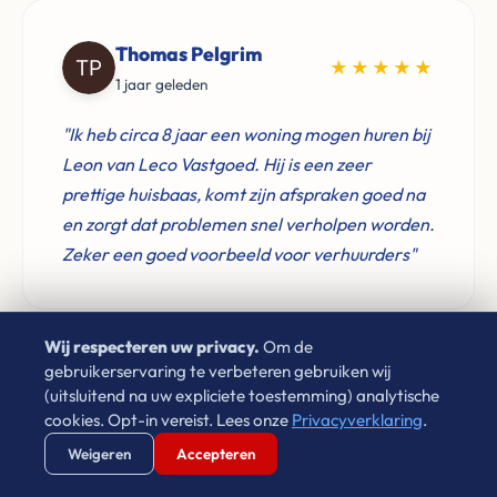
Thomas Pelgrim
★★★★★
1 jaar geleden
"Ik heb circa 8 jaar een woning mogen huren bij
Leon van Leco Vastgoed. Hij is een zeer
prettige huisbaas, komt zijn afspraken goed na
en zorgt dat problemen snel verholpen worden.
Zeker een goed voorbeeld voor verhuurders"
Wij respecteren uw privacy.
Om de
gebruikerservaring te verbeteren gebruiken wij
Don Verwijst
(uitsluitend na uw expliciete toestemming) analytische
★★★★★
cookies. Opt-in vereist. Lees onze
Privacyverklaring
.
2 jaar geleden
Verstuur WhatsApp
Bel Ons Direct
Weigeren
Accepteren
"Zeer goede ervaringen met Leon van Leco