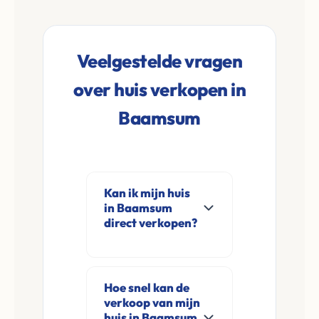
Veelgestelde vragen
over huis verkopen in
Baamsum
Kan ik mijn huis
in Baamsum
direct verkopen?
Ja, Leco Vastgoed
koopt woningen
Hoe snel kan de
direct aan in
verkoop van mijn
Baamsum en
huis in Baamsum