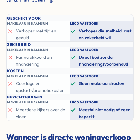
verschillen op een rij:
GESCHIKT VOOR
MAKELAAR IN BAAMSUM
LECO VASTGOED
Verkoper met tijd en
Verkoper die snelheid, rust
geduld
en zekerheid wil
ZEKERHEID
MAKELAAR IN BAAMSUM
LECO VASTGOED
Pas na akkoord en
Direct bod zonder
financiering
financieringsvoorbehoud
KOSTEN
MAKELAAR IN BAAMSUM
LECO VASTGOED
Courtage en
Geen makelaarskosten
opstart-/promotiekosten
BEZICHTIGINGEN
MAKELAAR IN BAAMSUM
LECO VASTGOED
Meerdere kijkers over de
Meestal niet nodig of zeer
vloer
beperkt
Wanneer is directe woningverkoop