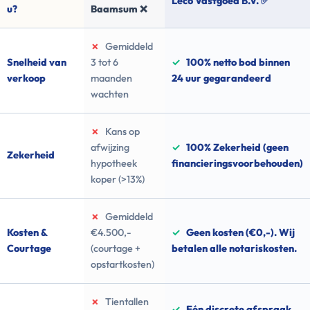
Leco Vastgoed B.V. ✅
u?
Baamsum ❌
✗
Gemiddeld
Snelheid van
3 tot 6
✓
100% netto bod binnen
verkoop
maanden
24 uur gegarandeerd
wachten
✗
Kans op
afwijzing
✓
100% Zekerheid (geen
Zekerheid
hypotheek
financieringsvoorbehouden)
koper (>13%)
✗
Gemiddeld
Kosten &
€4.500,-
✓
Geen kosten (€0,-). Wij
Courtage
(courtage +
betalen alle notariskosten.
opstartkosten)
✗
Tientallen
✓
Eén discrete afspraak