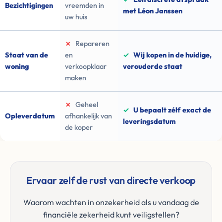
Bezichtigingen
vreemden in
met Léon Janssen
uw huis
✗
Repareren
Staat van de
en
✓
Wij kopen in de huidige,
woning
verkoopklaar
verouderde staat
maken
✗
Geheel
✓
U bepaalt zélf exact de
Opleverdatum
afhankelijk van
leveringsdatum
de koper
Ervaar zelf de rust van directe verkoop
Waarom wachten in onzekerheid als u vandaag de
financiële zekerheid kunt veiligstellen?