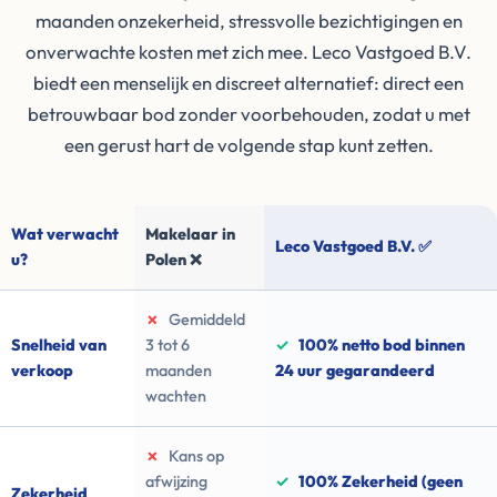
maanden onzekerheid, stressvolle bezichtigingen en
onverwachte kosten met zich mee. Leco Vastgoed B.V.
biedt een menselijk en discreet alternatief: direct een
betrouwbaar bod zonder voorbehouden, zodat u met
een gerust hart de volgende stap kunt zetten.
Wat verwacht
Makelaar in
Leco Vastgoed B.V. ✅
u?
Polen ❌
✗
Gemiddeld
Snelheid van
3 tot 6
✓
100% netto bod binnen
verkoop
maanden
24 uur gegarandeerd
wachten
✗
Kans op
afwijzing
✓
100% Zekerheid (geen
Zekerheid