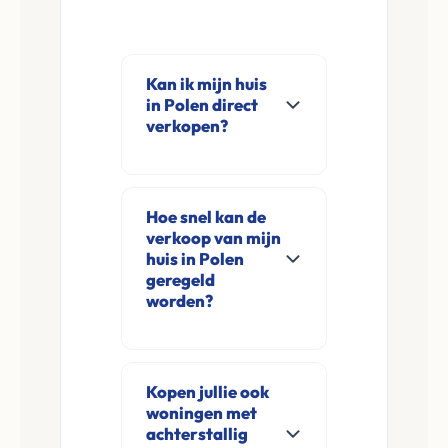
Kan ik mijn huis
in Polen direct
verkopen?
Ja, Leco Vastgoed
koopt woningen
Hoe snel kan de
direct aan in Polen
verkoop van mijn
en omgeving. U
huis in Polen
verkoopt
geregeld
worden?
rechtstreeks aan ons
zonder
Meestal ontvangt u
financieringsvoorbehoud
na de online
en zonder
Kopen jullie ook
aanvraag en
woningen met
makelaarskosten.
eventuele korte
achterstallig