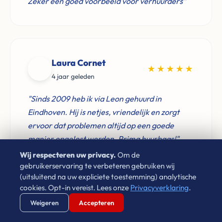
Zeker een goed voorbeeld voor verhuurders"
Laura Cornet
★★★★★
4 jaar geleden
"Sinds 2009 heb ik via Leon gehuurd in
Eindhoven. Hij is netjes, vriendelijk en zorgt
ervoor dat problemen altijd op een goede
manier opgelost worden. Prima huurbaas!"
Wij respecteren uw privacy.
Om de
gebruikerservaring te verbeteren gebruiken wij
(uitsluitend na uw expliciete toestemming) analytische
cookies. Opt-in vereist. Lees onze
Privacyverklaring
.
Don Verwijst
Verstuur WhatsApp
Bel Ons Direct
Weigeren
Accepteren
★★★★★
2 jaar geleden