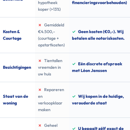
hypotheek
financieringsvoorbehouden)
koper (>13%)
✗
Gemiddeld
Kosten &
€4.500,-
✓
Geen kosten (€0,-). Wij
Courtage
(courtage +
betalen alle notariskosten.
opstartkosten)
✗
Tientallen
✓
Eén discrete afspraak
Bezichtigingen
vreemden in
met Léon Janssen
uw huis
✗
Repareren
Staat van de
en
✓
Wij kopen in de huidige,
woning
verkoopklaar
verouderde staat
maken
✗
Geheel
✓
U bepaalt zélf exact de