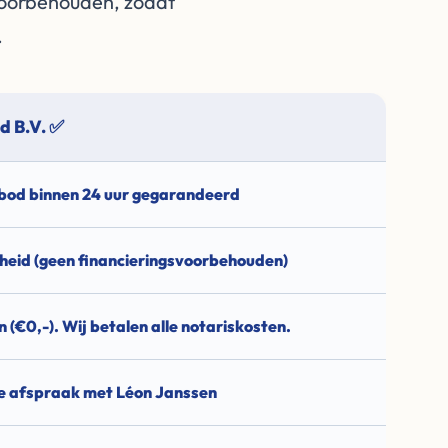
 voorbehouden, zodat
.
d B.V. ✅
 bod binnen 24 uur gegarandeerd
heid (geen financieringsvoorbehouden)
 (€0,-). Wij betalen alle notariskosten.
te afspraak met Léon Janssen