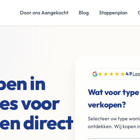
Door ons Aangekocht
Blog
Stappenplan
★★★★★
en in
4.9
Lee
Wat voor type
es voor
verkopen?
en direct
Selecteer uw type woni
ontdekken. Wij kopen in