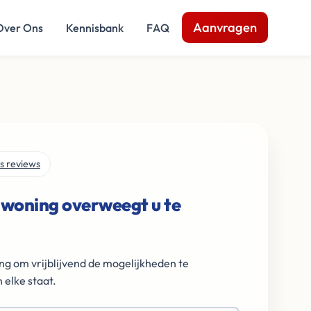
Aanvragen
Over Ons
Kennisbank
FAQ
s reviews
 woning overweegt u te
ng om vrijblijvend de mogelijkheden te
 elke staat.