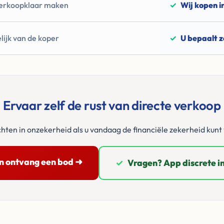
verkoopklaar maken
✓
Wij kopen i
ijk van de koper
✓
U bepaalt z
Ervaar zelf de rust van directe verkoop
en in onzekerheid als u vandaag de financiële zekerheid kunt v
en ontvang een bod ➜
✓
Vragen? App discrete i