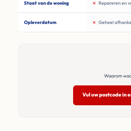
Staat van de woning
✗
Repareren en 
Opleverdatum
✗
Geheel afhankel
Waarom wacht
Vul uw postcode in 