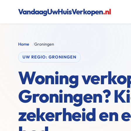
VandaagUwHuisVerkopen
.nl
Home
/
Groningen
UW REGIO: GRONINGEN
Woning verkop
Groningen? Ki
zekerheid en e