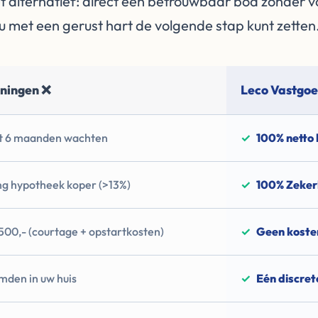
et alternatief: direct een betrouwbaar bod zonder
u met een gerust hart de volgende stap kunt zetten
oningen ❌
Leco Vastgoe
ot 6 maanden wachten
✓
100% netto
ng hypotheek koper (>13%)
✓
100% Zeker
00,- (courtage + opstartkosten)
✓
Geen kosten
mden in uw huis
✓
Eén discre