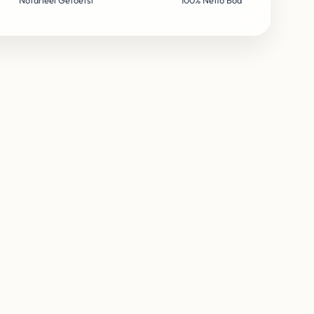
Notarieel Getoetst
100% Netto Bod