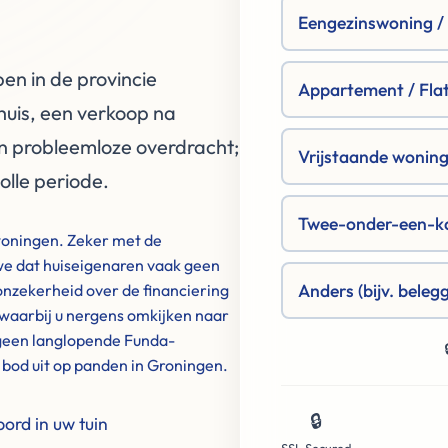
Eengezinswoning / R
en in de provincie
Appartement / Fla
huis, een verkoop na
n probleemloze overdracht;
Vrijstaande woning 
olle periode.
Twee-onder-een-k
woningen. Zeker met de
we dat huiseigenaren vaak geen
Anders (bijv. beleg
onzekerheid over de financiering
 waarbij u nergens omkijken naar
n geen langlopende Funda-
o bod uit op panden in Groningen.
🔒
rd in uw tuin