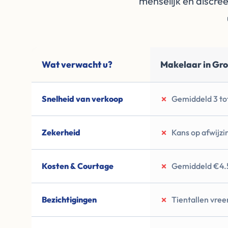
menselijk en discre
Wat verwacht u?
Makelaar in Gr
Snelheid van verkoop
✗
Gemiddeld 3 t
Zekerheid
✗
Kans op afwijzi
Kosten & Courtage
✗
Gemiddeld €4.5
Bezichtigingen
✗
Tientallen vree