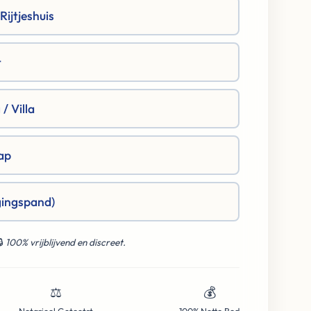
ijtjeshuis
t
/ Villa
ap
gingspand)
🔒
100% vrijblijvend en discreet.
⚖️
💰