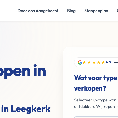
Door ons Aangekocht
Blog
Stappenplan
★★★★★
open in
4.9
Lee
Wat voor type
verkopen?
Selecteer uw type woni
 in Leegkerk
ontdekken. Wij kopen in