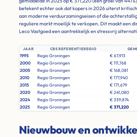
gemiddelde in 2025 op € 371,220 (een groei van 447%
betekent echter ook dat kopers in 2026 uiterst kritisc
aan moderne verduurzamingseisen of die achterstallig
reguliere markt moeilijk te verkopen. Dit maakt een d
Leco Vastgoed een aantrekkelijk en stressvrij alternati
JAAR
CBS REFERENTIEREGIO
GEM
1995
Regio Groningen
€ 67,913
2000
Regio Groningen
€ 111,768
2005
Regio Groningen
€ 168,081
2010
Regio Groningen
€ 177,940
2015
Regio Groningen
€ 171,679
2020
Regio Groningen
€ 241,080
2024
Regio Groningen
€ 339,874
2025
Regio Groningen
€ 371,220
Nieuwbouw en ontwikkel