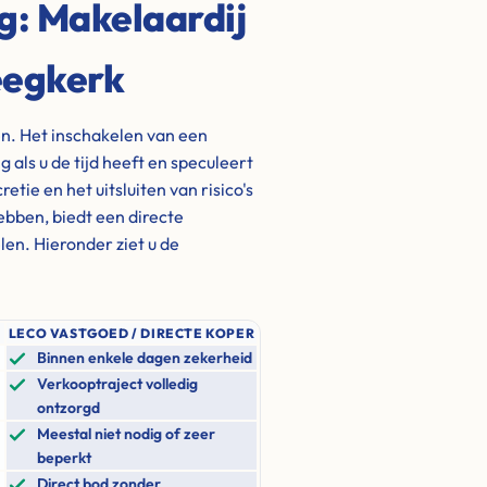
ng: Makelaardij
eegkerk
en. Het inschakelen van een
 als u de tijd heeft en speculeert
tie en het uitsluiten van risico's
hebben, biedt een directe
en. Hieronder ziet u de
LECO VASTGOED / DIRECTE KOPER
Binnen enkele dagen zekerheid
Verkooptraject volledig
ontzorgd
Meestal niet nodig of zeer
beperkt
Direct bod zonder