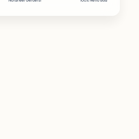
Notarieel Getoetst
100% Netto Bod