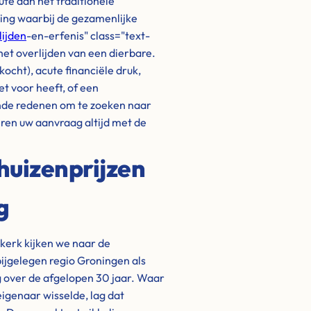
ute dan het traditionele
ding waarbij de gezamenlijke
lijden
-en-erfenis" class="text-
et overlijden van een dierbare.
ocht), acute financiële druk,
et voor heeft, of een
nde redenen om te zoeken naar
eren uw aanvraag altijd met de
huizenprijzen
g
kerk kijken we naar de
bijgelegen regio Groningen als
g over de afgelopen 30 jaar. Waar
igenaar wisselde, lag dat