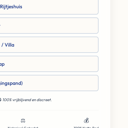
ijtjeshuis
t
/ Villa
ap
gingspand)
🔒
100% vrijblijvend en discreet.
⚖️
💰