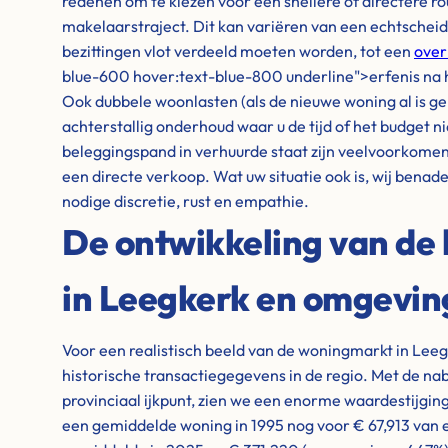
redenen om te kiezen voor een snellere of directere ro
makelaarstraject. Dit kan variëren van een echtschei
bezittingen vlot verdeeld moeten worden, tot een
over
blue-600 hover:text-blue-800 underline">erfenis na h
Ook dubbele woonlasten (als de nieuwe woning al is gek
achterstallig onderhoud waar u de tijd of het budget ni
beleggingspand in verhuurde staat zijn veelvoorkome
een directe verkoop. Wat uw situatie ook is, wij benad
nodige discretie, rust en empathie.
De ontwikkeling van de 
in Leegkerk en omgevin
Voor een realistisch beeld van de woningmarkt in Leeg
historische transactiegegevens in de regio. Met de na
provinciaal ijkpunt, zien we een enorme waardestijgin
een gemiddelde woning in 1995 nog voor € 67,913 van e