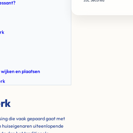
SSL Secured
ressant?
rk
 wijken en plaatsen
erk
erk
ssing die vaak gepaard gaat met
n huiseigenaren uiteenlopende