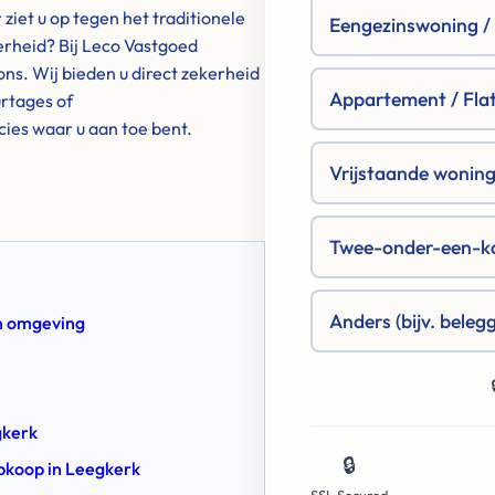
iet u op tegen het traditionele
Eengezinswoning / R
erheid? Bij Leco Vastgoed
ns. Wij bieden u direct zekerheid
Appartement / Fla
rtages of
cies waar u aan toe bent.
Vrijstaande woning 
Twee-onder-een-k
Anders (bijv. beleg
en omgeving
gkerk
🔒
Opkoop in Leegkerk