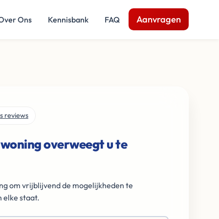
Aanvragen
Over Ons
Kennisbank
FAQ
s reviews
 woning overweegt u te
ng om vrijblijvend de mogelijkheden te
 elke staat.