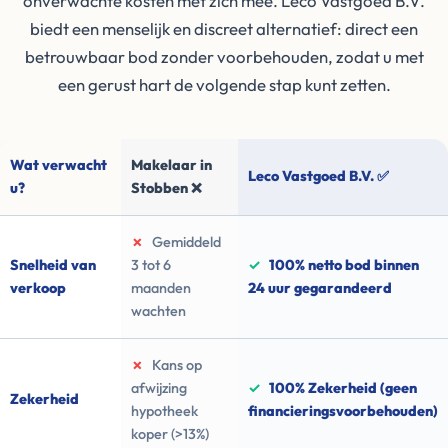
onverwachte kosten met zich mee. Leco Vastgoed B.V.
biedt een menselijk en discreet alternatief: direct een
betrouwbaar bod zonder voorbehouden, zodat u met
een gerust hart de volgende stap kunt zetten.
Wat verwacht
Makelaar in
Leco Vastgoed B.V. ✅
u?
Stobben ❌
✗
Gemiddeld
Snelheid van
3 tot 6
✓
100% netto bod binnen
verkoop
maanden
24 uur gegarandeerd
wachten
✗
Kans op
afwijzing
✓
100% Zekerheid (geen
Zekerheid
hypotheek
financieringsvoorbehouden)
koper (>13%)