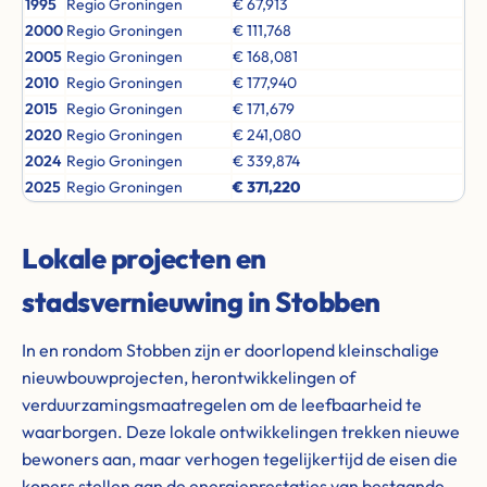
1995
Regio Groningen
€ 67,913
2000
Regio Groningen
€ 111,768
2005
Regio Groningen
€ 168,081
2010
Regio Groningen
€ 177,940
2015
Regio Groningen
€ 171,679
2020
Regio Groningen
€ 241,080
2024
Regio Groningen
€ 339,874
2025
Regio Groningen
€ 371,220
Lokale projecten en
stadsvernieuwing in Stobben
In en rondom Stobben zijn er doorlopend kleinschalige
nieuwbouwprojecten, herontwikkelingen of
verduurzamingsmaatregelen om de leefbaarheid te
waarborgen. Deze lokale ontwikkelingen trekken nieuwe
bewoners aan, maar verhogen tegelijkertijd de eisen die
kopers stellen aan de energieprestaties van bestaande