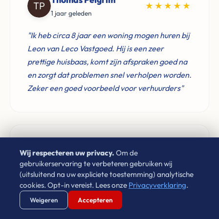
★★★★★
1 jaar geleden
"Ik heb circa 8 jaar een woning mogen huren bij
Leon van Leco Vastgoed. Hij is een zeer
prettige huisbaas, komt zijn afspraken goed na
en zorgt dat problemen snel verholpen worden.
Zeker een goed voorbeeld voor verhuurders"
Don Verwijst
Wij respecteren uw privacy.
Om de
★★★★★
2 jaar geleden
gebruikerservaring te verbeteren gebruiken wij
(uitsluitend na uw expliciete toestemming) analytische
"Zeer goede ervaringen met Leon van Leco
cookies. Opt-in vereist. Lees onze
Privacyverklaring
.
Vastgoed. Als je een betrouwbaar bedrijf zoekt
Verstuur WhatsApp
Bel Ons Direct
Weigeren
Accepteren
voor de aankoop van je woning neem gerust