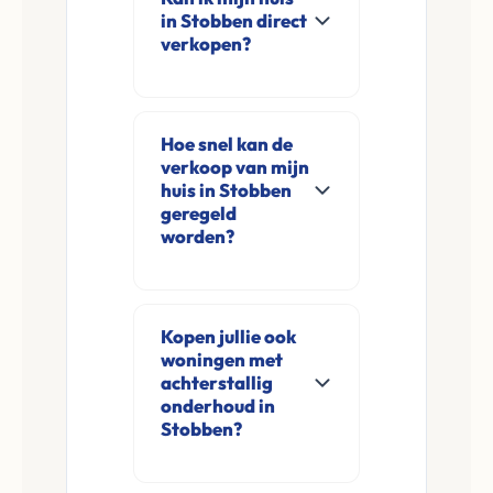
in Stobben direct
verkopen?
Ja, Leco Vastgoed
koopt woningen
Hoe snel kan de
direct aan in
verkoop van mijn
Stobben en
huis in Stobben
omgeving. U
geregeld
worden?
verkoopt
rechtstreeks aan ons
Meestal ontvangt u
zonder
na de online
financieringsvoorbehoud
Kopen jullie ook
aanvraag en
woningen met
en zonder
eventuele korte
achterstallig
makelaarskosten.
opname al binnen 24
onderhoud in
Stobben?
tot 48 uur een
concreet voorstel.
Ja, wij kopen