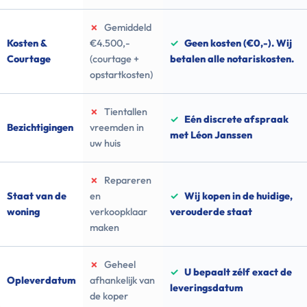
✗
Gemiddeld
Kosten &
€4.500,-
✓
Geen kosten (€0,-). Wij
Courtage
(courtage +
betalen alle notariskosten.
opstartkosten)
✗
Tientallen
✓
Eén discrete afspraak
Bezichtigingen
vreemden in
met Léon Janssen
uw huis
✗
Repareren
Staat van de
en
✓
Wij kopen in de huidige,
woning
verkoopklaar
verouderde staat
maken
✗
Geheel
✓
U bepaalt zélf exact de
Opleverdatum
afhankelijk van
leveringsdatum
de koper