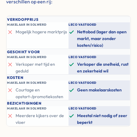
verschillen op een rij:
VERKOOPPRIJS
MAKELAAR IN SOLWERD
LECO VASTGOED
Mogelijk hogere marktprijs
Nettobod (lager dan open
markt, maar zonder
kosten/risico)
GESCHIKT VOOR
MAKELAAR IN SOLWERD
LECO VASTGOED
Verkoper met tijd en
Verkoper die snelheid, rust
geduld
en zekerheid wil
KOSTEN
MAKELAAR IN SOLWERD
LECO VASTGOED
Courtage en
Geen makelaarskosten
opstart-/promotiekosten
BEZICHTIGINGEN
MAKELAAR IN SOLWERD
LECO VASTGOED
Meerdere kijkers over de
Meestal niet nodig of zeer
vloer
beperkt