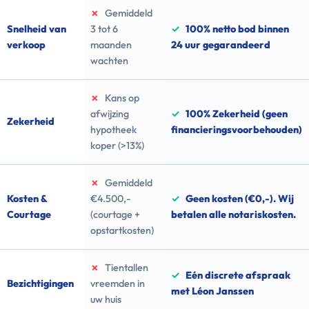
✗
Gemiddeld
Snelheid van
3 tot 6
✓
100% netto bod binnen
verkoop
maanden
24 uur gegarandeerd
wachten
✗
Kans op
afwijzing
✓
100% Zekerheid (geen
Zekerheid
hypotheek
financieringsvoorbehouden)
koper (>13%)
✗
Gemiddeld
Kosten &
€4.500,-
✓
Geen kosten (€0,-). Wij
Courtage
(courtage +
betalen alle notariskosten.
opstartkosten)
✗
Tientallen
✓
Eén discrete afspraak
Bezichtigingen
vreemden in
met Léon Janssen
uw huis