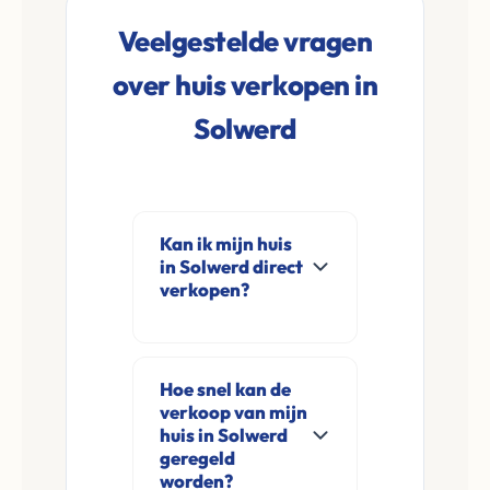
Veelgestelde vragen
over huis verkopen in
Solwerd
Kan ik mijn huis
in Solwerd direct
verkopen?
Ja, Leco Vastgoed
koopt woningen
Hoe snel kan de
direct aan in Solwerd
verkoop van mijn
en omgeving. U
huis in Solwerd
verkoopt
geregeld
worden?
rechtstreeks aan ons