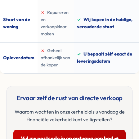
✗
Repareren
Staat van de
en
✓
Wij kopen in de huidige,
woning
verkoopklaar
verouderde staat
maken
✗
Geheel
✓
U bepaalt zélf exact de
Opleverdatum
afhankelijk van
leveringsdatum
de koper
Ervaar zelf de rust van directe verkoop
Waarom wachten in onzekerheid als u vandaag de
financiële zekerheid kunt veiligstellen?
Vul uw postcode in en ontvang een bod ➜