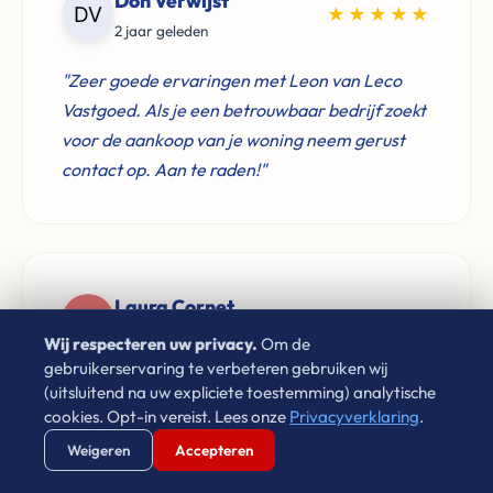
Don Verwijst
★★★★★
2 jaar geleden
"Zeer goede ervaringen met Leon van Leco
Vastgoed. Als je een betrouwbaar bedrijf zoekt
voor de aankoop van je woning neem gerust
contact op. Aan te raden!"
Laura Cornet
★★★★★
4 jaar geleden
Wij respecteren uw privacy.
Om de
gebruikerservaring te verbeteren gebruiken wij
"Sinds 2009 heb ik via Leon gehuurd in
(uitsluitend na uw expliciete toestemming) analytische
Eindhoven. Hij is netjes, vriendelijk en zorgt
cookies. Opt-in vereist. Lees onze
Privacyverklaring
.
ervoor dat problemen altijd op een goede
Verstuur WhatsApp
Bel Ons Direct
Weigeren
Accepteren
manier opgelost worden. Prima huurbaas!"