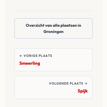
doen een reëel netto
notaris te kiezen in
bod.
Solwerd of
daarbuiten. Wij
Overzicht van alle plaatsen in
betalen alle
Groningen
overdrachtskosten
en notariskosten van
de transactie.
← VORIGE PLAATS
Smeerling
VOLGENDE PLAATS →
Spijk