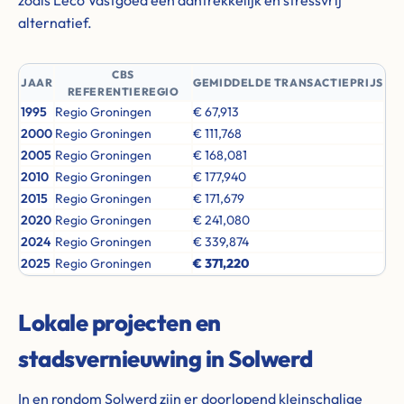
zoals Leco Vastgoed een aantrekkelijk en stressvrij
alternatief.
CBS
JAAR
GEMIDDELDE TRANSACTIEPRIJS
REFERENTIEREGIO
1995
Regio Groningen
€ 67,913
2000
Regio Groningen
€ 111,768
2005
Regio Groningen
€ 168,081
2010
Regio Groningen
€ 177,940
2015
Regio Groningen
€ 171,679
2020
Regio Groningen
€ 241,080
2024
Regio Groningen
€ 339,874
2025
Regio Groningen
€ 371,220
Lokale projecten en
stadsvernieuwing in Solwerd
In en rondom Solwerd zijn er doorlopend kleinschalige