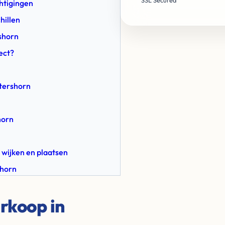
SSL Secured
chtigingen
hillen
shorn
ect?
atershorn
horn
 wijken en plaatsen
shorn
rkoop in