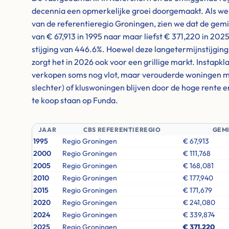
decennia een opmerkelijke groei doorgemaakt. Als we ki
van de referentieregio Groningen, zien we dat de gem
van € 67,913 in 1995 naar maar liefst € 371,220 in 20
stijging van 446.6%. Hoewel deze langetermijnstijging 
zorgt het in 2026 ook voor een grillige markt. Instapk
verkopen soms nog vlot, maar verouderde woningen m
slechter) of kluswoningen blijven door de hoge rente 
te koop staan op Funda.
JAAR
CBS REFERENTIEREGIO
GEM
1995
Regio Groningen
€ 67,913
2000
Regio Groningen
€ 111,768
2005
Regio Groningen
€ 168,081
2010
Regio Groningen
€ 177,940
2015
Regio Groningen
€ 171,679
2020
Regio Groningen
€ 241,080
2024
Regio Groningen
€ 339,874
2025
Regio Groningen
€ 371,220