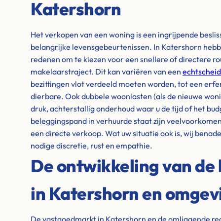
Katershorn
Het verkopen van een woning is een ingrijpende besli
belangrijke levensgebeurtenissen. In Katershorn heb
redenen om te kiezen voor een snellere of directere ro
makelaarstraject. Dit kan variëren van een
echtscheid
bezittingen vlot verdeeld moeten worden, tot een erfen
dierbare. Ook dubbele woonlasten (als de nieuwe woning
druk, achterstallig onderhoud waar u de tijd of het bud
beleggingspand in verhuurde staat zijn veelvoorkome
een directe verkoop. Wat uw situatie ook is, wij benad
nodige discretie, rust en empathie.
De ontwikkeling van de 
in Katershorn en omgev
De vastgoedmarkt in Katershorn en de omliggende re