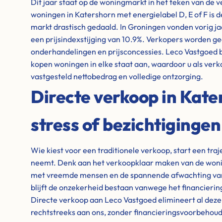
Dit jaar staat op de woningmarkt in het teken van de 
woningen in Katershorn met energielabel D, E of F is de
markt drastisch gedaald. In Groningen vonden vorig ja
een prijsindexstijging van 10.9%. Verkopers worden g
onderhandelingen en prijsconcessies. Leco Vastgoed bie
kopen woningen in elke staat aan, waardoor u als verk
vastgesteld nettobedrag en volledige ontzorging.
Directe verkoop in Kat
stress of bezichtigingen
Wie kiest voor een traditionele verkoop, start een tra
neemt. Denk aan het verkoopklaar maken van de wonin
met vreemde mensen en de spannende afwachting van 
blijft de onzekerheid bestaan vanwege het financieri
Directe verkoop aan Leco Vastgoed elimineert al dez
rechtstreeks aan ons, zonder financieringsvoorbehou