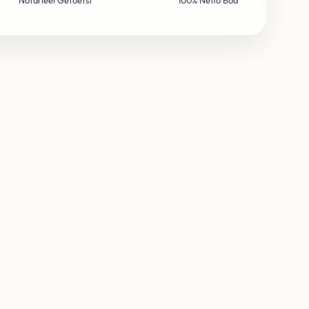
Notarieel Getoetst
100% Netto Bod