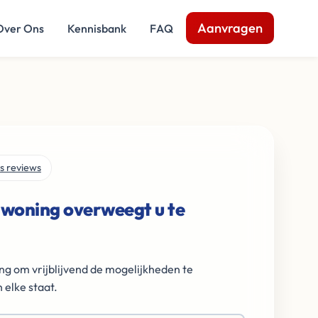
Aanvragen
Over Ons
Kennisbank
FAQ
s reviews
 woning overweegt u te
ng om vrijblijvend de mogelijkheden te
 elke staat.