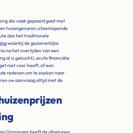
ssing die vaak gepaard gaat met
ben huiseigenaren uiteenlopende
ute dan het traditionele
ing
waarbij de gezamenlijke
is na het overlijden van een
 al is gekocht), acute financiële
get niet voor heeft, of een
nde redenen om te zoeken naar
eren uw aanvraag altijd met de
huizenprijzen
ing
gio Groningen heeft de afgelopen