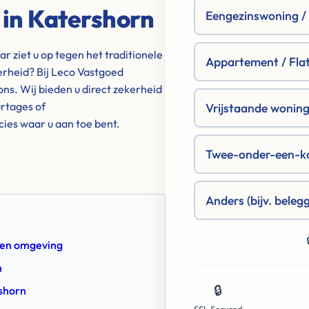
 in Katershorn
Eengezinswoning / R
 ziet u op tegen het traditionele
Appartement / Fla
erheid? Bij Leco Vastgoed
ns. Wij bieden u direct zekerheid
rtages of
Vrijstaande woning 
ecies waar u aan toe bent.
Twee-onder-een-k
Anders (bijv. beleg
n en omgeving
n
🔒
rshorn