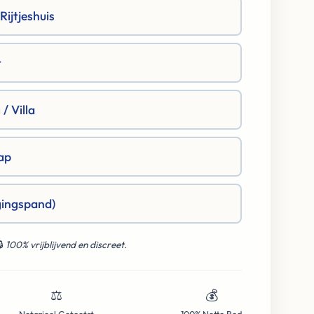
ijtjeshuis
t
/ Villa
ap
gingspand)
🔒
100% vrijblijvend en discreet.
⚖️
💰