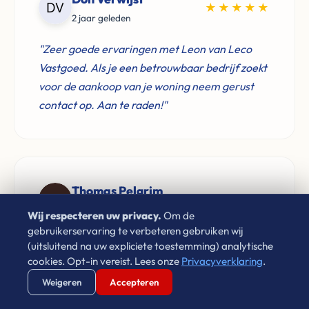
★★★★★
2 jaar geleden
"Zeer goede ervaringen met Leon van Leco
Vastgoed. Als je een betrouwbaar bedrijf zoekt
voor de aankoop van je woning neem gerust
contact op. Aan te raden!"
Thomas Pelgrim
★★★★★
1 jaar geleden
Wij respecteren uw privacy.
Om de
gebruikerservaring te verbeteren gebruiken wij
"Ik heb circa 8 jaar een woning mogen huren bij
(uitsluitend na uw expliciete toestemming) analytische
Leon van Leco Vastgoed. Hij is een zeer
cookies. Opt-in vereist. Lees onze
Privacyverklaring
.
prettige huisbaas, komt zijn afspraken goed na
Verstuur WhatsApp
Bel Ons Direct
Weigeren
Accepteren
en zorgt dat problemen snel verholpen worden.