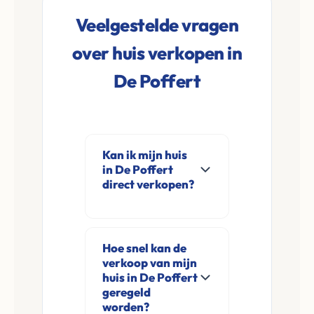
Veelgestelde vragen
over huis verkopen in
De Poffert
Kan ik mijn huis
in De Poffert
direct verkopen?
Ja, Leco Vastgoed
koopt woningen
Hoe snel kan de
direct aan in De
verkoop van mijn
Poffert en
huis in De Poffert
omgeving. U
geregeld
worden?
verkoopt