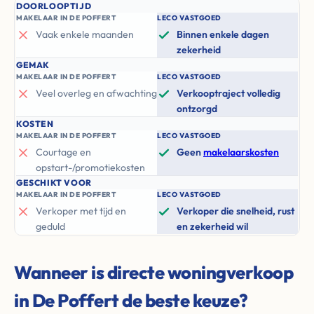
DOORLOOPTIJD
MAKELAAR IN DE POFFERT
LECO VASTGOED
Vaak enkele maanden
Binnen enkele dagen
zekerheid
GEMAK
MAKELAAR IN DE POFFERT
LECO VASTGOED
Veel overleg en afwachting
Verkooptraject volledig
ontzorgd
KOSTEN
MAKELAAR IN DE POFFERT
LECO VASTGOED
Courtage en
Geen
makelaarskosten
opstart-/promotiekosten
GESCHIKT VOOR
MAKELAAR IN DE POFFERT
LECO VASTGOED
Verkoper met tijd en
Verkoper die snelheid, rust
geduld
en zekerheid wil
Wanneer is directe woningverkoop
in De Poffert de beste keuze?