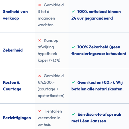
✗
Gemiddeld
Snelheid van
3 tot 6
✓
100% netto bod binnen
verkoop
maanden
24 uur gegarandeerd
wachten
✗
Kans op
afwijzing
✓
100% Zekerheid (geen
Zekerheid
hypotheek
financieringsvoorbehouden)
koper (>13%)
✗
Gemiddeld
Kosten &
€4.500,-
✓
Geen kosten (€0,-). Wij
Courtage
(courtage +
betalen alle notariskosten.
opstartkosten)
✗
Tientallen
✓
Eén discrete afspraak
Bezichtigingen
vreemden in
met Léon Janssen
uw huis