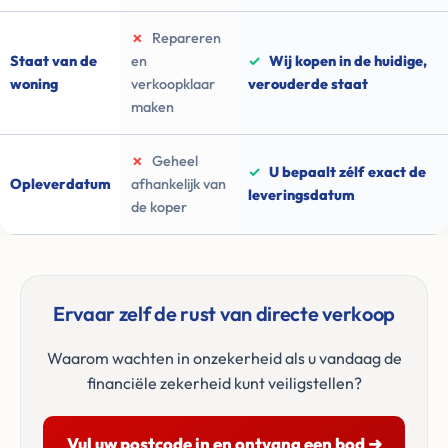
✗
Repareren
Staat van de
en
✓
Wij kopen in de huidige,
woning
verkoopklaar
verouderde staat
maken
✗
Geheel
✓
U bepaalt zélf exact de
Opleverdatum
afhankelijk van
leveringsdatum
de koper
Ervaar zelf de rust van directe verkoop
Waarom wachten in onzekerheid als u vandaag de
financiële zekerheid kunt veiligstellen?
Vul uw postcode in en ontvang een bod ➜