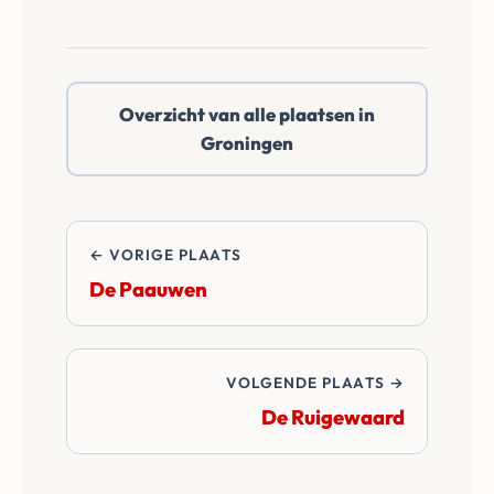
doen een reëel netto
notaris te kiezen in
bod.
De Poffert of
daarbuiten. Wij
Overzicht van alle plaatsen in
betalen alle
Groningen
overdrachtskosten
en notariskosten van
de transactie.
← VORIGE PLAATS
De Paauwen
VOLGENDE PLAATS →
De Ruigewaard