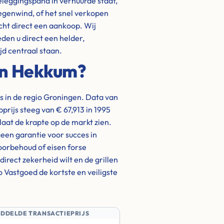
eleggingspand in verhuurde staat,
tegenwind, of het snel verkopen
cht direct een aankoop. Wij
eden u direct een helder,
jd centraal staan.
in Hekkum?
 in de regio Groningen. Data van
prijs steeg van € 67,913 in 1995
laat de krapte op de markt zien.
een garantie voor succes in
oorbehoud of eisen forse
u direct zekerheid wilt en de grillen
o Vastgoed de kortste en veiligste
IDDELDE TRANSACTIEPRIJS