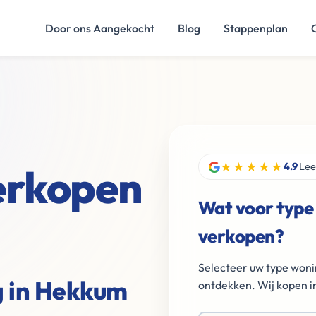
Door ons Aangekocht
Blog
Stappenplan
★★★★★
verkopen
4.9
Lee
Wat voor type
verkopen?
Selecteer uw type woni
g in Hekkum
ontdekken. Wij kopen in