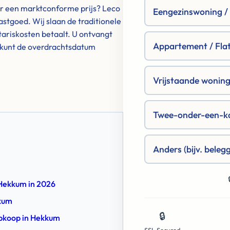
oor een marktconforme prijs? Leco
Eengezinswoning / R
astgoed. Wij slaan de traditionele
ariskosten betaalt. U ontvangt
Appartement / Fla
n kunt de overdrachtsdatum
Vrijstaande woning 
Twee-onder-een-k
Anders (bijv. beleg
 Hekkum in 2026
kkum
🔒
 Opkoop in Hekkum