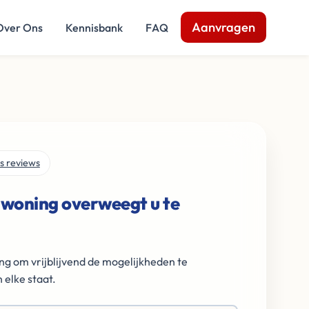
Aanvragen
Over Ons
Kennisbank
FAQ
s reviews
 woning overweegt u te
ng om vrijblijvend de mogelijkheden te
 elke staat.