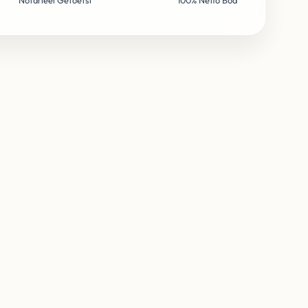
Notarieel Getoetst
100% Netto Bod