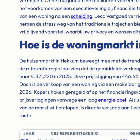
vermijden. Of het nu gaat om het liquideren van een b
het voorkomen van een executieveiling bij financiële 
van een woning na een
scheiding
: Leco Vastgoed verri
nemen de stress weg van het traditionele traject en bi
vrijblijvend voorstel, waarbij uw privacy en wensen alti
Hoe is de woningmarkt 
De huizenmarkt in Hekkum beweegt mee met de trends
de referentieregio laat zien dat de gemiddelde verkoop
naar € 371,220 in 2025. Deze prijsstijging van 446.6% 
Doch is de verkoop van een woning via een makelaar g
2026. Kopers haken geregeld af op het financieringsv
prijsverlagingen vanwege een laag
energielabel
. Als 
van de markt wilt ontlopen, is directe verkoop aan Lec
route.
JAAR
CBS REFERENTIEREGIO
GEM