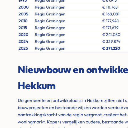
1995
Regio Groningen
€ 67,913
2000
Regio Groningen
€ 111,768
2005
Regio Groningen
€ 168,081
2010
Regio Groningen
€ 177,940
2015
Regio Groningen
€ 171,679
2020
Regio Groningen
€ 241,080
2024
Regio Groningen
€ 339,874
2025
Regio Groningen
€ 371,220
Nieuwbouw en ontwikkel
Hekkum
De gemeente en ontwikkelaars in Hekkum zitten niet st
bouwprojecten en bestaande wijken worden verduurza
aantrekkingskracht van de regio vergroot, creëert het
woningmarkt. Kopers vergelijken oudere, bestaande 