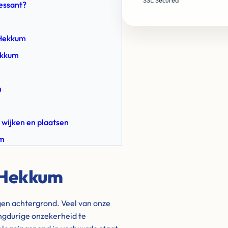
SSL Secured
ressant?
 Hekkum
ekkum
m
 wijken en plaatsen
um
 Hekkum
igen achtergrond. Veel van onze
ngdurige onzekerheid te