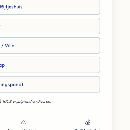
ijtjeshuis
t
/ Villa
ap
gingspand)
🔒
100% vrijblijvend en discreet.
⚖️
💰