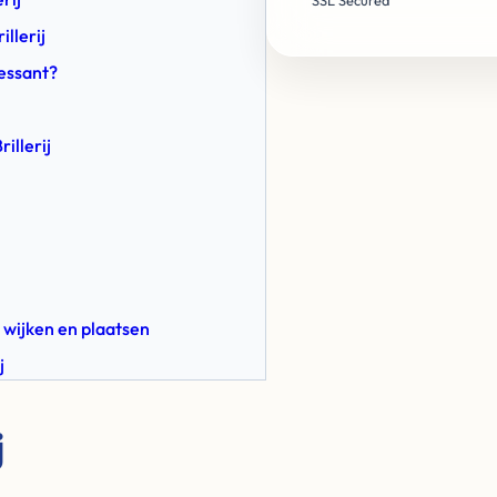
SSL Secured
llerij
ressant?
illerij
 wijken en plaatsen
j
j