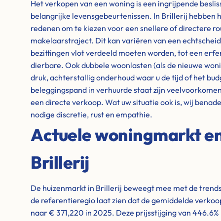
Het verkopen van een woning is een ingrijpende besli
belangrijke levensgebeurtenissen. In Brillerij hebben
redenen om te kiezen voor een snellere of directere ro
makelaarstraject. Dit kan variëren van een echtschei
bezittingen vlot verdeeld moeten worden, tot een erfen
dierbare. Ook dubbele woonlasten (als de nieuwe woning
druk, achterstallig onderhoud waar u de tijd of het bud
beleggingspand in verhuurde staat zijn veelvoorkome
een directe verkoop. Wat uw situatie ook is, wij benad
nodige discretie, rust en empathie.
Actuele woningmarkt en 
Brillerij
De huizenmarkt in Brillerij beweegt mee met de trends
de referentieregio laat zien dat de gemiddelde verkoop
naar € 371,220 in 2025. Deze prijsstijging van 446.6% 