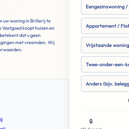
Eengezinswoning / R
uw woning in Brillerij te
Appartement / Fla
 Vastgoed koopt huizen en
betekent dat u geen
tigingen met vreemden. Wij
Vrijstaande woning 
oorwaarden.
Twee-onder-een-k
Anders (bijv. beleg
ij
🔒
rij