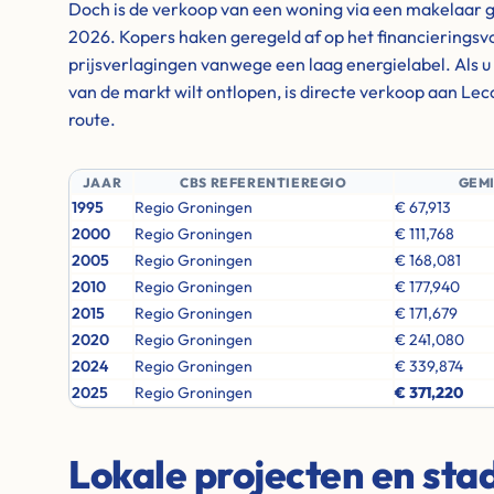
Doch is de verkoop van een woning via een makelaar g
2026. Kopers haken geregeld af op het financieringsv
prijsverlagingen vanwege een laag energielabel. Als u d
van de markt wilt ontlopen, is directe verkoop aan Lec
route.
JAAR
CBS REFERENTIEREGIO
GEM
1995
Regio Groningen
€ 67,913
2000
Regio Groningen
€ 111,768
2005
Regio Groningen
€ 168,081
2010
Regio Groningen
€ 177,940
2015
Regio Groningen
€ 171,679
2020
Regio Groningen
€ 241,080
2024
Regio Groningen
€ 339,874
2025
Regio Groningen
€ 371,220
Lokale projecten en st