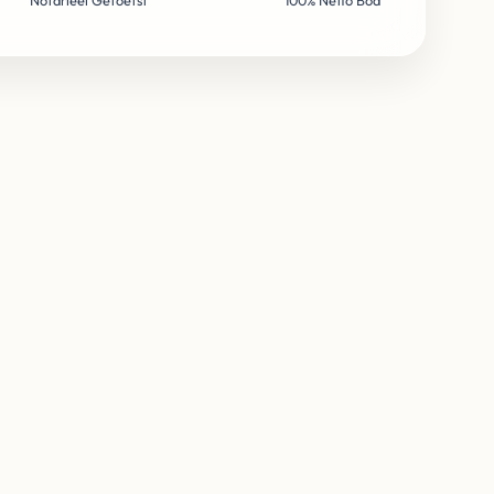
Notarieel Getoetst
100% Netto Bod