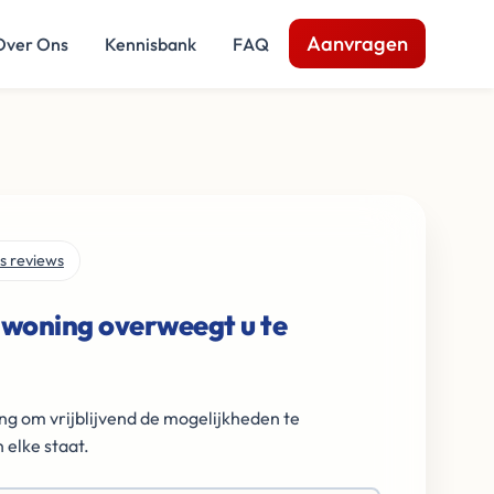
Aanvragen
Over Ons
Kennisbank
FAQ
s reviews
 woning overweegt u te
ng om vrijblijvend de mogelijkheden te
 elke staat.