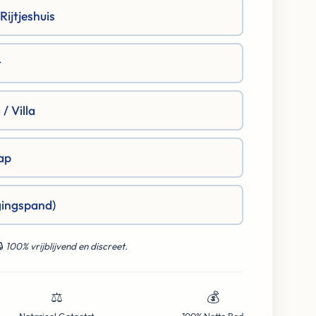
ijtjeshuis
t
/ Villa
ap
gingspand)
🔒
100% vrijblijvend en discreet.
⚖️
💰