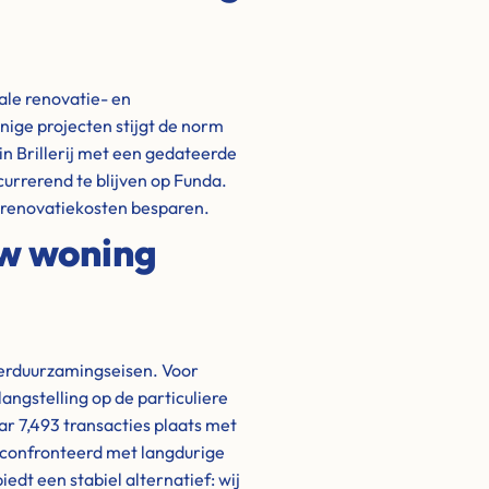
ale renovatie- en
ige projecten stijgt de norm
n Brillerij met een gedateerde
urrerend te blijven op Funda.
n renovatiekosten besparen.
uw woning
verduurzamingseisen. Voor
langstelling op de particuliere
ar 7,493 transacties plaats met
econfronteerd met langdurige
dt een stabiel alternatief: wij