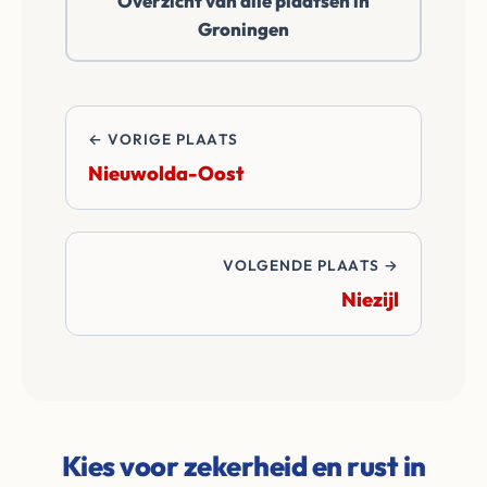
Overzicht van alle plaatsen in
betalen alle
Groningen
overdrachtskosten
en notariskosten van
de transactie.
← VORIGE PLAATS
Nieuwolda-Oost
VOLGENDE PLAATS →
Niezijl
Kies voor zekerheid en rust in