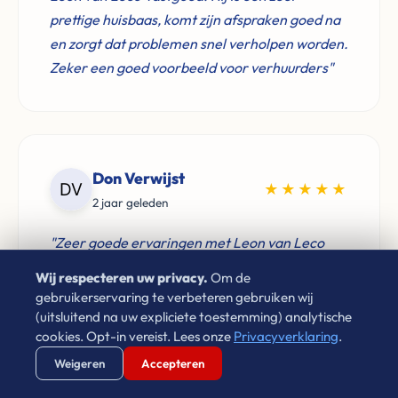
prettige huisbaas, komt zijn afspraken goed na
en zorgt dat problemen snel verholpen worden.
Zeker een goed voorbeeld voor verhuurders"
Don Verwijst
★★★★★
2 jaar geleden
"Zeer goede ervaringen met Leon van Leco
Vastgoed. Als je een betrouwbaar bedrijf zoekt
Wij respecteren uw privacy.
Om de
voor de aankoop van je woning neem gerust
gebruikerservaring te verbeteren gebruiken wij
contact op. Aan te raden!"
(uitsluitend na uw expliciete toestemming) analytische
cookies. Opt-in vereist. Lees onze
Privacyverklaring
.
Verstuur WhatsApp
Bel Ons Direct
Weigeren
Accepteren