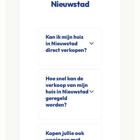
Nieuwstad
Kan ik mijn huis
in Nieuwstad
direct verkopen?
Ja, Leco Vastgoed
koopt woningen
Hoe snel kan de
direct aan in
verkoop van mijn
Nieuwstad en
huis in Nieuwstad
omgeving. U
geregeld
worden?
verkoopt
rechtstreeks aan ons
Meestal ontvangt u
zonder
na de online
financieringsvoorbehoud
Kopen jullie ook
aanvraag en
woningen met