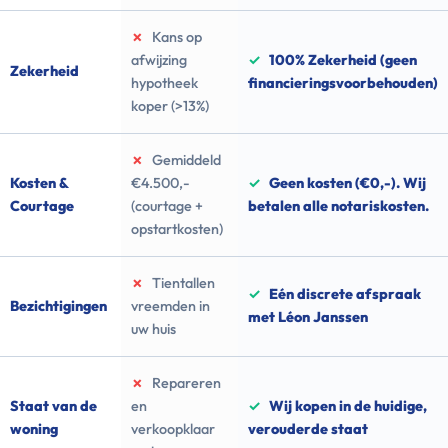
✗
Kans op
afwijzing
✓
100% Zekerheid (geen
Zekerheid
hypotheek
financieringsvoorbehouden)
koper (>13%)
✗
Gemiddeld
Kosten &
€4.500,-
✓
Geen kosten (€0,-). Wij
Courtage
(courtage +
betalen alle notariskosten.
opstartkosten)
✗
Tientallen
✓
Eén discrete afspraak
Bezichtigingen
vreemden in
met Léon Janssen
uw huis
✗
Repareren
Staat van de
en
✓
Wij kopen in de huidige,
woning
verkoopklaar
verouderde staat