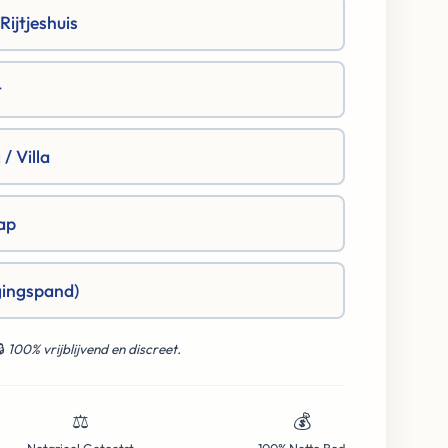
ijtjeshuis
t
/ Villa
ap
gingspand)
🔒
100% vrijblijvend en discreet.
⚖️
💰