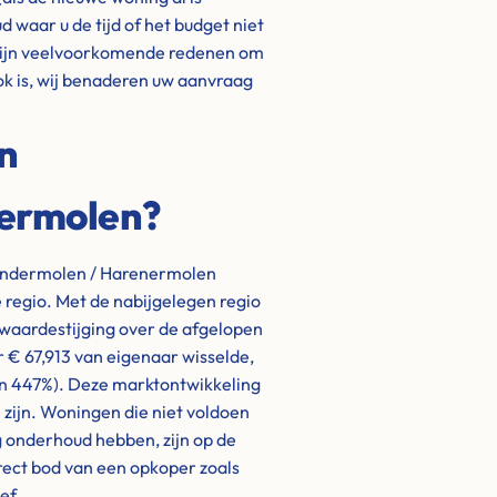
d waar u de tijd of het budget niet
 zijn veelvoorkomende redenen om
ok is, wij benaderen uw aanvraag
n
ermolen?
rendermolen / Harenermolen
 regio. Met de nabijgelegen regio
 waardestijging over de afgelopen
 € 67,913 van eigenaar wisselde,
an 447%). Deze marktontwikkeling
h zijn. Woningen die niet voldoen
 onderhoud hebben, zijn op de
irect bod van een opkoper zoals
ef.