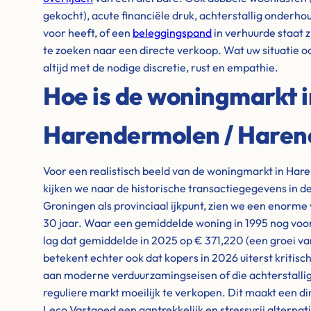
gekocht), acute financiële druk, achterstallig onderhou
voor heeft, of een
beleggingspand
in verhuurde staat
te zoeken naar een directe verkoop. Wat uw situatie o
altijd met de nodige discretie, rust en empathie.
Hoe is de woningmarkt i
Harendermolen / Haren
Voor een realistisch beeld van de woningmarkt in Ha
kijken we naar de historische transactiegegevens in de
Groningen als provinciaal ijkpunt, zien we een enorme
30 jaar. Waar een gemiddelde woning in 1995 nog voor
lag dat gemiddelde in 2025 op € 371,220 (een groei v
betekent echter ook dat kopers in 2026 uiterst kritisc
aan moderne verduurzamingseisen of die achterstallig
reguliere markt moeilijk te verkopen. Dit maakt een d
Leco Vastgoed een aantrekkelijk en stressvrij alternati