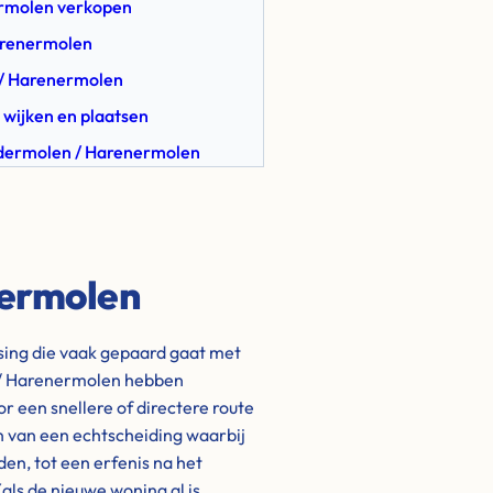
ermolen verkopen
Harenermolen
 / Harenermolen
 wijken en plaatsen
ndermolen / Harenermolen
ermolen
ssing die vaak gepaard gaat met
 / Harenermolen hebben
 een snellere of directere route
en van een echtscheiding waarbij
en, tot een erfenis na het
ls de nieuwe woning al is