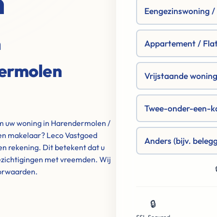
n
Eengezinswoning / R
n
Appartement / Fla
ermolen
Vrijstaande woning 
Twee-onder-een-k
om uw woning in Harendermolen /
en makelaar? Leco Vastgoed
Anders (bijv. beleg
n rekening. Dit betekent dat u
ezichtigingen met vreemden. Wij
oorwaarden.
🔒