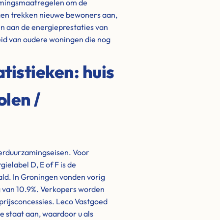
amingsmaatregelen om de
gen trekken nieuwe bewoners aan,
en aan de energieprestaties van
id van oudere woningen die nog
istieken: huis
len /
verduurzamingseisen. Voor
label D, E of F is de
ald. In Groningen vonden vorig
ng van 10.9%. Verkopers worden
rijsconcessies. Leco Vastgoed
ke staat aan, waardoor u als