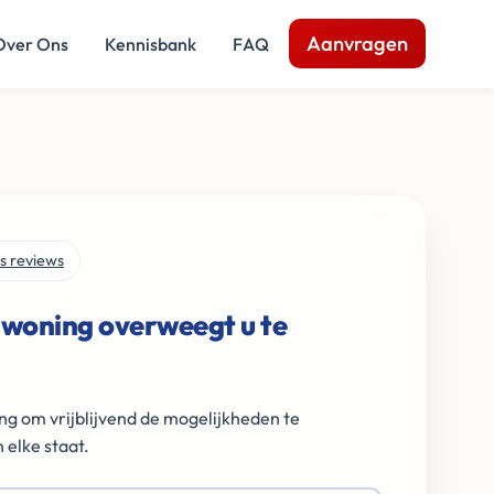
Aanvragen
Over Ons
Kennisbank
FAQ
s reviews
 woning overweegt u te
ng om vrijblijvend de mogelijkheden te
 elke staat.