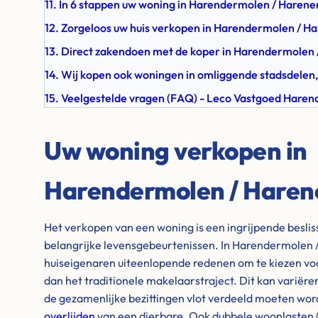
11. In 6 stappen uw woning in Harendermolen / Haren
12. Zorgeloos uw huis verkopen in Harendermolen / 
13. Direct zakendoen met de koper in Harendermolen
14. Wij kopen ook woningen in omliggende stadsdelen,
15. Veelgestelde vragen (FAQ) - Leco Vastgoed Hare
Uw woning verkopen in
Harendermolen / Haren
Het verkopen van een woning is een ingrijpende besli
belangrijke levensgebeurtenissen. In Harendermolen
huiseigenaren uiteenlopende redenen om te kiezen voor
dan het traditionele makelaarstraject. Dit kan variër
de gezamenlijke bezittingen vlot verdeeld moeten word
overlijden
van een dierbare. Ook dubbele woonlasten (a