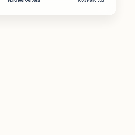
Notarieel Getoetst
100% Netto Bod