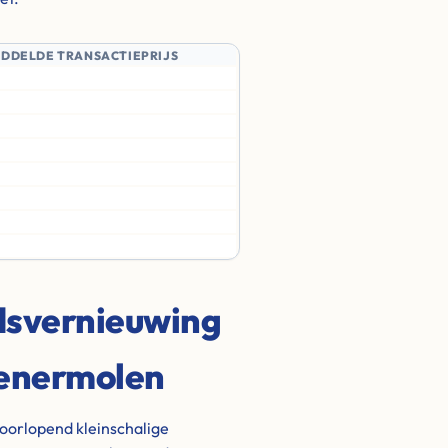
IDDELDE TRANSACTIEPRIJS
adsvernieuwing
renermolen
oorlopend kleinschalige