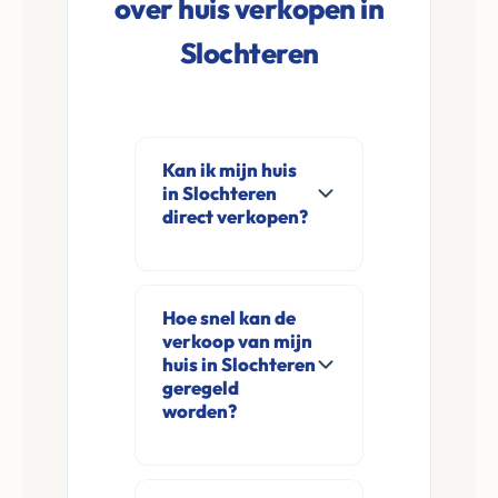
over huis verkopen in
Slochteren
Kan ik mijn huis
in Slochteren
direct verkopen?
Ja, Leco Vastgoed
koopt woningen
Hoe snel kan de
direct aan in
verkoop van mijn
Slochteren en
huis in Slochteren
omgeving. U
geregeld
worden?
verkoopt
rechtstreeks aan ons
Meestal ontvangt u
zonder
na de online