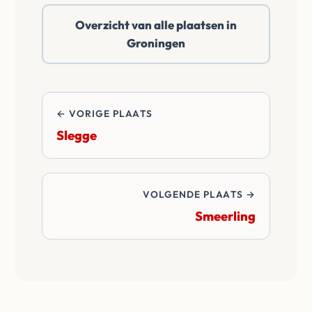
daarbuiten. Wij
Overzicht van alle plaatsen in
betalen alle
Groningen
overdrachtskosten
en notariskosten van
de transactie.
← VORIGE PLAATS
Slegge
VOLGENDE PLAATS →
Smeerling