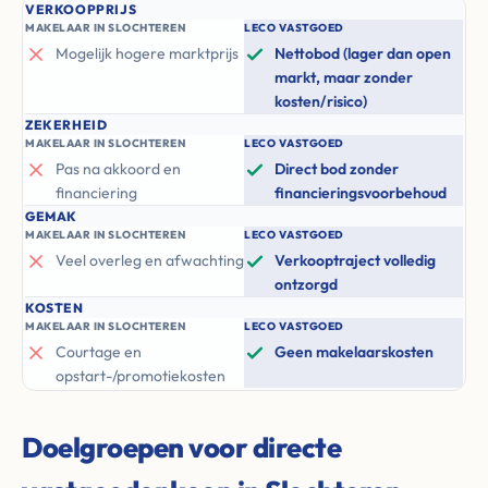
VERKOOPPRIJS
MAKELAAR IN SLOCHTEREN
LECO VASTGOED
Mogelijk hogere marktprijs
Nettobod (lager dan open
markt, maar zonder
kosten/risico)
ZEKERHEID
MAKELAAR IN SLOCHTEREN
LECO VASTGOED
Pas na akkoord en
Direct bod zonder
financiering
financieringsvoorbehoud
GEMAK
MAKELAAR IN SLOCHTEREN
LECO VASTGOED
Veel overleg en afwachting
Verkooptraject volledig
ontzorgd
KOSTEN
MAKELAAR IN SLOCHTEREN
LECO VASTGOED
Courtage en
Geen makelaarskosten
opstart-/promotiekosten
Doelgroepen voor directe