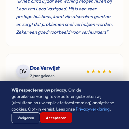
"Ik heb circa 8 jaar een woning mogen huren bij
Leon van Leco Vastgoed. Hij is een zeer
prettige huisbaas, komt zijn afspraken goed na
en zorgt dat problemen snel verholpen worden.
Zeker een goed voorbeeld voor verhuurders"
Don Verwijst
★★★★★
2 jaar geleden
"Zeer goede ervaringen met Leon van Leco
Wij respecteren uw privacy.
Om de
Vastgoed. Als je een betrouwbaar bedrijf zoekt
gebruikerservaring te verbeteren gebruiken wij
(uitsluitend na uw expliciete toestemming) analytische
voor de aankoop van je woning neem gerust
cookies. Opt-in vereist. Lees onze
Privacyverklaring
.
contact op. Aan te raden!"
Verstuur WhatsApp
Bel Ons Direct
Weigeren
Accepteren