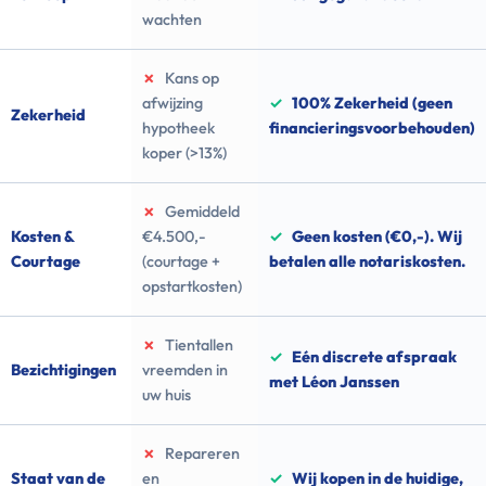
wachten
✗
Kans op
afwijzing
✓
100% Zekerheid (geen
Zekerheid
hypotheek
financieringsvoorbehouden)
koper (>13%)
✗
Gemiddeld
Kosten &
€4.500,-
✓
Geen kosten (€0,-). Wij
Courtage
(courtage +
betalen alle notariskosten.
opstartkosten)
✗
Tientallen
✓
Eén discrete afspraak
Bezichtigingen
vreemden in
met Léon Janssen
uw huis
✗
Repareren
Staat van de
en
✓
Wij kopen in de huidige,